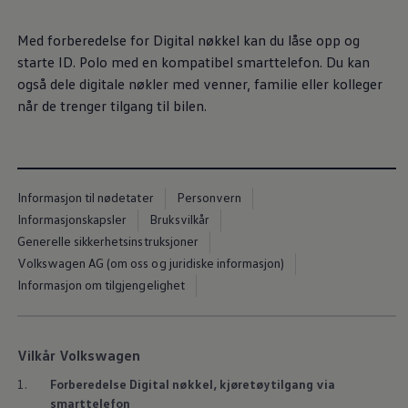
Varsellamper
Digitale tjenester
Med forberedelse for Digital nøkkel kan du låse opp og
Connect Shop
Apper og tjenester
starte ID. Polo med en kompatibel smarttelefon. Du kan
App-Connect
også dele digitale nøkler med venner, familie eller kolleger
Kart og radio
når de trenger tilgang til bilen.
Bilhold
Bilservice
Nybilgaranti
Verkstedtjenester
Veihjelp og bilberging
Service på elbil
Informasjon til nødetater
Personvern
Service for eldre modeller
Informasjonskapsler
Bruksvilkår
Serviceavtale
Hvorfor velge merkeverksted
Generelle sikkerhetsinstruksjoner
Magasin
Volkswagen AG (om oss og juridiske informasjon)
Informasjon om tilgjengelighet
Vilkår Volkswagen
1.
Forberedelse Digital nøkkel, kjøretøytilgang via
smarttelefon