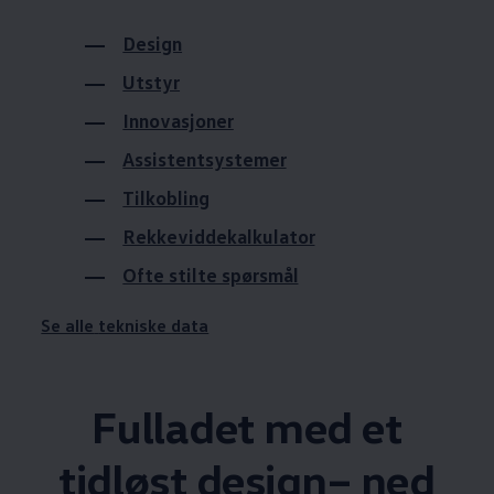
Design
Utstyr
Innovasjoner
Assistentsystemer
Tilkobling
Rekkeviddekalkulator
Ofte stilte spørsmål
Se alle
tekniske data
Fulladet med et
tidløst design– ned