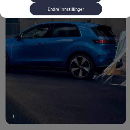
Kundeløfter
Connect Pro
Endre innstillinger
Klimakalkulator
Finansiering
Prislister
Leasing
Billån
Lease eller kjøpe bil
Bilforsikring
Lading
Ladekort fra Volkswagen
Hjemmelading
Hurtiglading
Ruteplanlegger
Elbillader
Rekkevidde-kalkulator
Ladekalkulator
Oppgitt vs. faktisk rekkevidde
Min Volkswagen
myVolkswagen
Biltilbehør
Programvareoppdateringer
1
Videoveiledninger
Instruksjonsbok
Kundeinformasjon