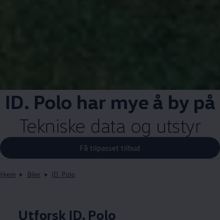
ID. Polo har mye å by på
Tekniske data og utstyr
Få tilpasset tilbud
Hjem
Biler
ID. Polo
Utforsk ID. Polo