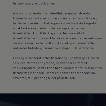
funksjonsutstyr under kjøring.
Alle oppgitte verdier for ladeeffekt er maksimalverdier.
Hvilken ladeeffekt som oppnås avhenger av flere faktorer;
batteritemperatur og batteriprosent ved ladestart og/eller
antall brukere i en ladestruktur kan også begrense
ladeeffekten. For DC-lading er det helt normalt at
ladeeffekten vil stige raskt for så å starte en gradvis reduksjon
i ladeeffekten. For både AC-og DC-lading vil ladeeffekten
reduseres betydelig når man overstiger 80% batterinivå.
Leasing og lån forutsetter finansiering i
Volkswagen
Financial
Services. Renten er flytende, og kan endres frem til
utleveringsdato, samt at den følger normal renteutvikling i hele
finansieringsperioden. Det tas til enhver tid forbehold om
skrivefeil, feil i priser og bilder på nettsiden.