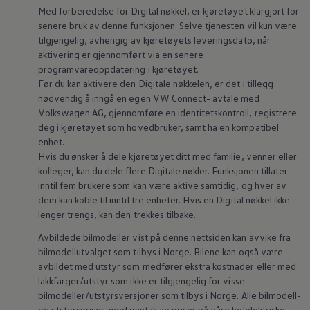
Med forberedelse for Digital nøkkel, er kjøretøyet klargjort for
senere bruk av denne funksjonen. Selve tjenesten vil kun være
tilgjengelig, avhengig av kjøretøyets leveringsdato, når
aktivering er gjennomført via en senere
programvareoppdatering i kjøretøyet.
Før du kan aktivere den Digitale nøkkelen, er det i tillegg
nødvendig å inngå en egen VW Connect- avtale med
Volkswagen
AG, gjennomføre en identitetskontroll, registrere
deg i kjøretøyet som hovedbruker, samt ha en kompatibel
enhet.
Hvis du ønsker å dele kjøretøyet ditt med familie, venner eller
kolleger, kan du dele flere Digitale nøkler. Funksjonen tillater
inntil fem brukere som kan være aktive samtidig, og hver av
dem kan koble til inntil tre enheter. Hvis en Digital nøkkel ikke
lenger trengs, kan den trekkes tilbake.
Avbildede bilmodeller vist på denne nettsiden kan avvike fra
bilmodellutvalget som tilbys i Norge. Bilene kan også være
avbildet med utstyr som medfører ekstra kostnader eller med
lakkfarger/utstyr som ikke er tilgjengelig for visse
bilmodeller/utstyrsversjoner som tilbys i Norge. Alle bilmodell-
og utstyrspriser, med unntak av priser på våre helelektriske