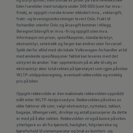
biler/varebiler med totalpris under 300 000 (som har mva.-
fritak), er oppgitt i norske kroner inkludert mva., vektavgift,
frakt- og leveringsomkostninger levert Oslo. Frakt til
forhandler utenfor Oslo og årsavgift kommer i tillegg.
Beregnet bilavgift er mva.-fri og oppgitt uten mva.
Informasjon om priser, spesifikasjoner, standardutstyr,
ekstrautstyr, setetrekk og farger kan endres uten forvarsel.
Sjekk derfor alltid med din lokale
Volkswagen‑forhandler
at bil
med ønskede spesifikasjoner faktisk kan leveres med det
utstyret du ønsker. Vær oppmerksom på at alle tilvalg av
ekstrautstyr øker totalvekten på kjøretøyet som igjen påvirker
WLTP-utslippsberegning, eventuell rekkevidde og endelig
pris på bilen.
Oppgitt rekkevidde er den maksimale rekkevidden oppnådd
målt etter WLTP-testprosedyre. Rekkevidden påvirkes av
ulike faktorer slik som; valgt ekstrautstyr,
nyttelast
, taklast,
bagasje, tilhengervekt, drivlinje og antall passasjerer da dette
er med på å øke vekten. Rekkevidden vil også kunne påvirkes
ytterligere av alt fra kjørestil, hastighet, felgstørrelse og
kjøreforhold til utetemperatur og bruk av komfort- og