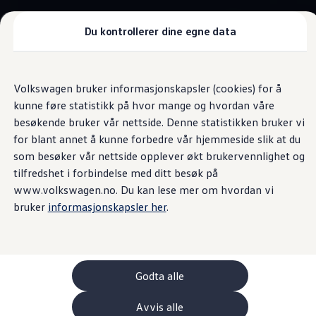
Biler
Tilbehør
Du kontrollerer dine egne data
Sammenlign modeller
Konseptbiler
ID. Polo
Gå
Gå direkte til
ID. Polo
direkte
hovedinnhold
ID. Buzz GTX Lang Varebil
Digital nøkkel
Volkswagen bruker informasjonskapsler (cookies) for å
til
Kampanjer
Høydepunkter
Tekniske data og utstyr
Kampanj
kunne føre statistikk på hvor mange og hvordan våre
footer
ID. Polo
ID.3
besøkende bruker vår nettside. Denne statistikken bruker vi
ID.3 Neo
for blant annet å kunne forbedre vår hjemmeside slik at du
ID.4
Fulladet med Digital
som besøker vår nettside opplever økt brukervennlighet og
ID.7 Tourer
Våre varebiler
tilfredshet i forbindelse med ditt besøk på
Prislister
nøkkel
www.volkswagen.no. Du kan lese mer om hvordan vi
Kampanjer
bruker
informasjonskapsler her
.
ID. Buzz Cargo
Crafter
Leasing
Bilinnredning
Lastsikring
Billån
Godta alle
Bilforsikring
Varebiler med firehjulstrekk
Avvis alle
Proff leasing