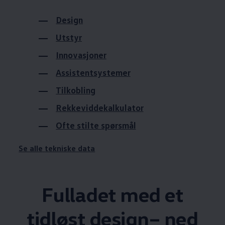
Design
Utstyr
Innovasjoner
Assistentsystemer
Tilkobling
Rekkeviddekalkulator
Ofte stilte spørsmål
Se alle
tekniske data
Fulladet med et
tidløst design– ned