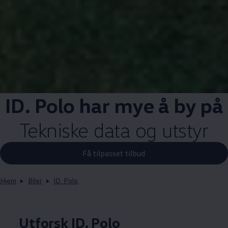
ID. Polo har mye å by på
Tekniske data og utstyr
Få tilpasset tilbud
Hjem
Biler
ID. Polo
Utforsk ID. Polo