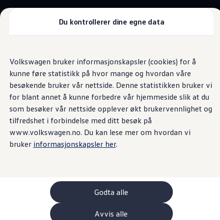
Biler
Tilbehør
Du kontrollerer dine egne data
Sammenlign modeller
Konseptbiler
ID. Polo
Gå
Gå direkte til
ID. Polo
direkte
hovedinnhold
ID. Buzz GTX Lang Varebil
Drivlinje
Volkswagen bruker informasjonskapsler (cookies) for å
til
Kampanjer
Høydepunkter
Tekniske data og utstyr
Kampanj
kunne føre statistikk på hvor mange og hvordan våre
footer
ID. Polo
ID.3
besøkende bruker vår nettside. Denne statistikken bruker vi
ID.3 Neo
for blant annet å kunne forbedre vår hjemmeside slik at du
ID.4
En ny æra for kjøring
som besøker vår nettside opplever økt brukervennlighet og
ID.7 Tourer
Våre varebiler
tilfredshet i forbindelse med ditt besøk på
Prislister
www.volkswagen.no. Du kan lese mer om hvordan vi
Kampanjer
ID. Polo bygges på Volkswagens forbedrede
modulære
bruker
informasjonskapsler her
.
ID. Buzz Cargo
elbilplattform (MEB+)
– utviklet spesielt for kompakte
Crafter
Leasing
elektriske modeller. Det nye forhjulstrekksystemet, den
Bilinnredning
innovative karosserikonstruksjonen og lavere vekt gjør ID.
Lastsikring
Polo både effektiv og smidig på veien.
Billån
Godta alle
Bilforsikring
Varebiler med firehjulstrekk
Avhengig av batteristørrelse kan du velge mellom ulike
Avvis alle
Proff leasing