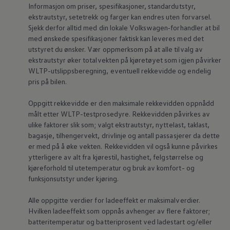
Informasjon om priser, spesifikasjoner, standardutstyr,
ekstrautstyr, setetrekk og farger kan endres uten forvarsel.
Sjekk derfor alltid med din lokale
Volkswagen‑forhandler
at bil
med ønskede spesifikasjoner faktisk kan leveres med det
utstyret du ønsker. Vær oppmerksom på at alle tilvalg av
ekstrautstyr øker totalvekten på kjøretøyet som igjen påvirker
WLTP-utslippsberegning, eventuell rekkevidde og endelig
pris på bilen.
Oppgitt rekkevidde er den maksimale rekkevidden oppnådd
målt etter WLTP-testprosedyre. Rekkevidden påvirkes av
ulike faktorer slik som; valgt ekstrautstyr,
nyttelast
, taklast,
bagasje, tilhengervekt, drivlinje og antall passasjerer da dette
er med på å øke vekten. Rekkevidden vil også kunne påvirkes
ytterligere av alt fra kjørestil, hastighet, felgstørrelse og
kjøreforhold til utetemperatur og bruk av komfort- og
funksjonsutstyr under kjøring.
Alle oppgitte verdier for ladeeffekt er maksimalverdier.
Hvilken ladeeffekt som oppnås avhenger av flere faktorer;
batteritemperatur og batteriprosent ved ladestart og/eller