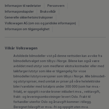
Varsellamper
Informasjon til nødetater
Personvern
Digitale tjenester
Connect Shop
Informasjonskapsler
Bruksvilkår
Apper og tjenester
Generelle sikkerhetsinstruksjoner
App-Connect
Volkswagen AG (om oss og juridiske informasjon)
Kart og radio
Bilhold
Informasjon om tilgjengelighet
Bilservice
Nybilgaranti
Verkstedtjenester
Veihjelp og bilberging
Vilkår Volkswagen
Service på elbil
Service for eldre modeller
Avbildede bilmodeller vist på denne nettsiden kan avvike fra
Serviceavtale
bilmodellutvalget som tilbys i Norge. Bilene kan også være
Hvorfor velge merkeverksted
avbildet med utstyr som medfører ekstra kostnader eller med
Magasin
lakkfarger/utstyr som ikke er tilgjengelig for visse
bilmodeller/utstyrsversjoner som tilbys i Norge. Alle bilmodell-
og utstyrspriser, med unntak av priser på våre helelektriske
biler/varebiler med totalpris under 300 000 (som har mva.-
fritak), er oppgitt i norske kroner inkludert mva., vektavgift,
frakt- og leveringsomkostninger levert Oslo. Frakt til
forhandler utenfor Oslo og årsavgift kommer i tillegg.
Beregnet bilavgift er mva.-fri og oppgitt uten mva.