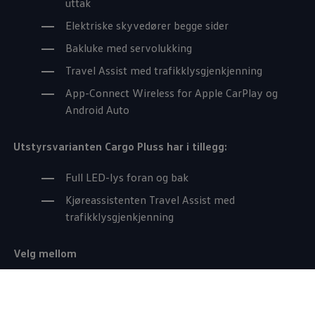
uttak
Elektriske skyvedører begge sider
Bakluke med servolukking
Travel Assist med trafikklysgjenkjenning
App-Connect Wireless for Apple CarPlay og
Android Auto
Utstyrsvarianten
Cargo
Pluss har i tillegg:
Full LED-lys foran og bak
Kjøreassistenten Travel Assist med
trafikklysgjenkjenning
Velg mellom
1
Caddy Cargo
2.0 TDI 122hk DSG fra kr 414 400
ekskl. mva