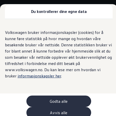
Biler
Nyttekjøretøy
Tilbehør
Du kontrollerer dine egne data
Sammenlign modeller
Konseptbiler
Gå
Gå direkte til
ID. Polo
direkte
hovedinnhold
ID. Buzz GTX Lang Varebil
Volkswagen bruker informasjonskapsler (cookies) for å
til
Kampanjer
kunne føre statistikk på hvor mange og hvordan våre
footer
ID. Polo
ID.3
besøkende bruker vår nettside. Denne statistikken bruker vi
ID.3 Neo
for blant annet å kunne forbedre vår hjemmeside slik at du
ID.4
som besøker vår nettside opplever økt brukervennlighet og
ID.7 Tourer
Våre varebiler
tilfredshet i forbindelse med ditt besøk på
Prislister
www.volkswagen.no. Du kan lese mer om hvordan vi
Kampanjer
bruker
informasjonskapsler her
.
ID. Buzz Cargo
Crafter
Leasing
Bilinnredning
Lastsikring
Billån
Godta alle
Bilforsikring
Varebiler med firehjulstrekk
Avvis alle
Proff leasing