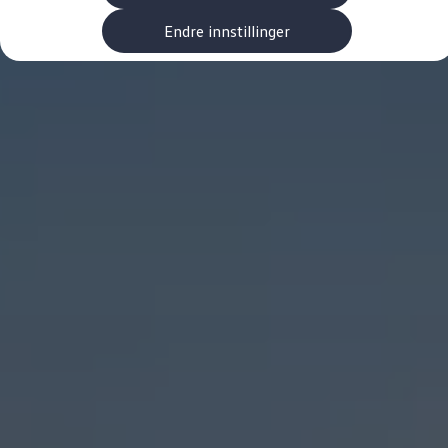
Kundeløfter
Connect Pro
Endre innstillinger
Klimakalkulator
Finansiering
Prislister
Leasing
Billån
Lease eller kjøpe bil
Bilforsikring
Lading
Ladekort fra Volkswagen
Hjemmelading
Hurtiglading
Ruteplanlegger
Elbillader
Rekkevidde-kalkulator
Ladekalkulator
Oppgitt vs. faktisk rekkevidde
Min Volkswagen
myVolkswagen
Biltilbehør
Programvareoppdateringer
Videoveiledninger
Instruksjonsbok
Kundeinformasjon