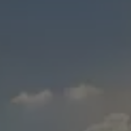
Varsellamper
Digitale tjenester
Connect Shop
Apper og tjenester
App-Connect
Kart og radio
Bilhold
Bilservice
Nybilgaranti
Verkstedtjenester
Veihjelp og bilberging
Service på elbil
Service for eldre modeller
Serviceavtale
Hvorfor velge merkeverksted
Magasin