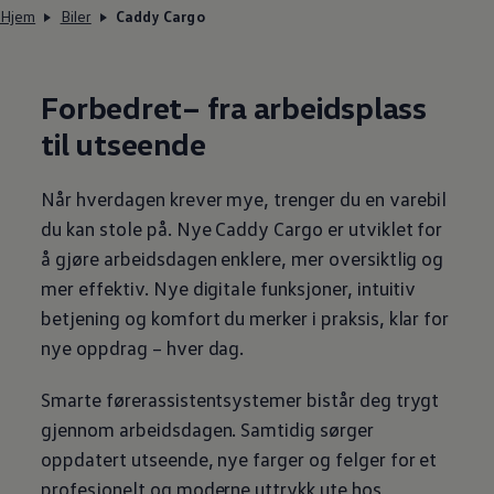
Hjem
Biler
Caddy Cargo
Forbedret– fra
arbeidsplass
til utseende
Når hverdagen krever mye, trenger du en
varebil
du kan stole på. Nye
Caddy Cargo
er utviklet for
å gjøre arbeidsdagen enklere, mer oversiktlig og
mer effektiv. Nye digitale funksjoner, intuitiv
betjening og komfort du merker i praksis, klar for
nye oppdrag – hver dag.
Smarte førerassistentsystemer bistår deg trygt
gjennom arbeidsdagen. Samtidig sørger
oppdatert utseende, nye farger og felger for et
profesjonelt og moderne uttrykk ute hos