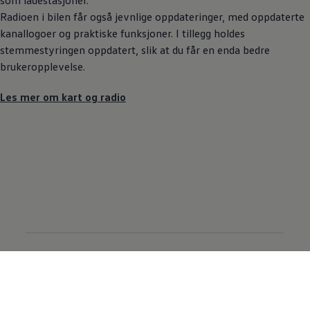
Radioen i bilen får også jevnlige oppdateringer, med oppdaterte
kanallogoer og praktiske funksjoner. I tillegg holdes
stemmestyringen oppdatert, slik at du får en enda bedre
brukeropplevelse.
Les mer om kart og radio
Volkswagen Norge
Kontakt oss
Kontakt forhandler