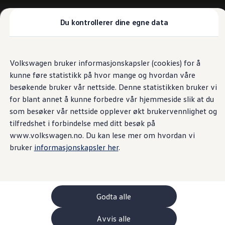
Biler
Tilbehør
Du kontrollerer dine egne data
Sammenlign modeller
Konseptbiler
Gå
Gå direkte til
ID. Polo
direkte
hovedinnhold
ID. Buzz GTX Lang Varebil
Volkswagen bruker informasjonskapsler (cookies) for å
til
Kampanjer
kunne føre statistikk på hvor mange og hvordan våre
footer
ID. Polo
ID.3
besøkende bruker vår nettside. Denne statistikken bruker vi
ID.3 Neo
for blant annet å kunne forbedre vår hjemmeside slik at du
ID.4
som besøker vår nettside opplever økt brukervennlighet og
ID.7 Tourer
Våre varebiler
tilfredshet i forbindelse med ditt besøk på
Prislister
www.volkswagen.no. Du kan lese mer om hvordan vi
Kampanjer
bruker
informasjonskapsler her
.
ID. Buzz Cargo
Crafter
Leasing
Bilinnredning
Lastsikring
Billån
Godta alle
Bilforsikring
Varebiler med firehjulstrekk
Avvis alle
Proff leasing