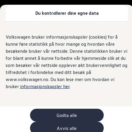
Biler
Nyttekjøretøy
Tilbehør
Du kontrollerer dine egne data
Sammenlign modeller
Konseptbiler
Gå
Gå direkte til
ID. Polo
direkte
hovedinnhold
ID. Buzz GTX Lang Varebil
Volkswagen bruker informasjonskapsler (cookies) for å
til
Kampanjer
kunne føre statistikk på hvor mange og hvordan våre
footer
ID. Polo
ID.3
besøkende bruker vår nettside. Denne statistikken bruker vi
ID.3 Neo
for blant annet å kunne forbedre vår hjemmeside slik at du
ID.4
som besøker vår nettside opplever økt brukervennlighet og
ID.7 Tourer
Våre varebiler
tilfredshet i forbindelse med ditt besøk på
Prislister
www.volkswagen.no. Du kan lese mer om hvordan vi
Kampanjer
bruker
informasjonskapsler her
.
ID. Buzz Cargo
Crafter
Leasing
Bilinnredning
Lastsikring
Billån
Godta alle
Bilforsikring
Varebiler med firehjulstrekk
Avvis alle
Proff leasing