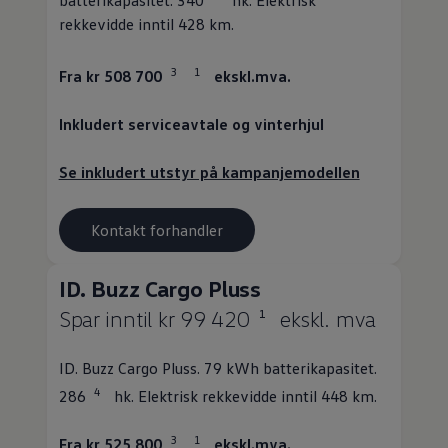
batterikapasitet. 340
hk. Elektrisk
rekkevidde inntil 428 km.
3
1
Fra kr 508 700
ekskl.mva.
Inkludert
serviceavtale
og vinterhjul
Se inkludert utstyr på kampanjemodellen
Kontakt forhandler
ID. Buzz Cargo
Pluss
Spar inntil kr 99 420
ekskl. mva
1
ID. Buzz Cargo
Pluss. 79 kWh batterikapasitet.
4
286
hk. Elektrisk rekkevidde inntil 448 km.
3
1
Fra kr 525 800
ekskl.mva.