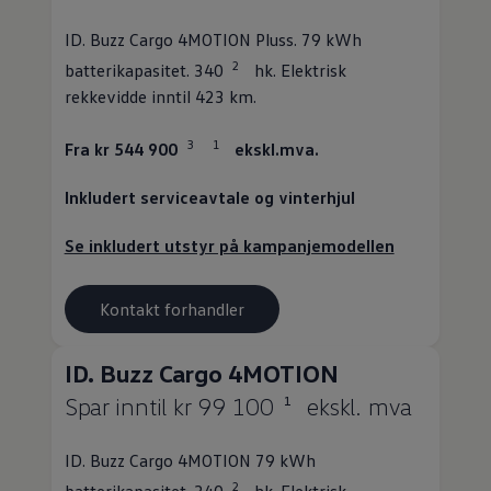
ID. Buzz Cargo
4MOTION Pluss. 79 kWh
2
batterikapasitet. 340
hk. Elektrisk
rekkevidde inntil 423 km.
3
1
Fra kr 544 900
ekskl.mva.
Inkludert
serviceavtale
og vinterhjul
Se inkludert utstyr på kampanjemodellen
Kontakt forhandler
ID. Buzz Cargo
4MOTION
Spar inntil kr 99 100
ekskl. mva
1
ID. Buzz Cargo
4MOTION 79 kWh
2