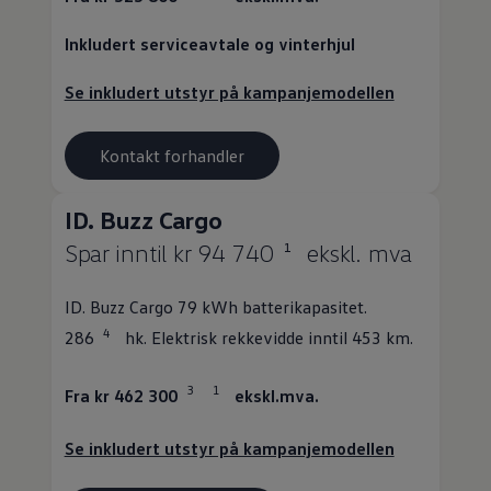
Inkludert
serviceavtale
og vinterhjul
Se inkludert utstyr på kampanjemodellen
Kontakt forhandler
ID. Buzz Cargo
Spar inntil kr 94 740
ekskl. mva
1
ID. Buzz Cargo
79 kWh batterikapasitet.
4
286
hk. Elektrisk rekkevidde inntil 453 km.
3
1
Fra kr 462 300
ekskl.mva.
Se inkludert utstyr på kampanjemodellen