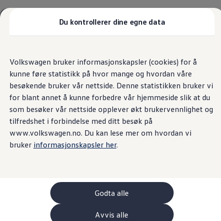
Biler
Tilbehør
Du kontrollerer dine egne data
Sammenlign modeller
Konseptbiler
Hjem
Min Volkswagen
Gå
Gå direkte til
ID. Polo
direkte
hovedinnhold
ID. Buzz GTX Lang Varebil
Volkswagen bruker informasjonskapsler (cookies) for å
til
Kampanjer
kunne føre statistikk på hvor mange og hvordan våre
footer
ID. Polo
ID.3
besøkende bruker vår nettside. Denne statistikken bruker vi
Min
Volkswagen
ID.3 Neo
for blant annet å kunne forbedre vår hjemmeside slik at du
ID.4
som besøker vår nettside opplever økt brukervennlighet og
ID.7 Tourer
Våre varebiler
tilfredshet i forbindelse med ditt besøk på
Prislister
www.volkswagen.no. Du kan lese mer om hvordan vi
Kampanjer
bruker
informasjonskapsler her
.
ID. Buzz Cargo
Crafter
Leasing
Bilinnredning
Lastsikring
Billån
Godta alle
Bilforsikring
Varebiler med firehjulstrekk
Avvis alle
Proff leasing