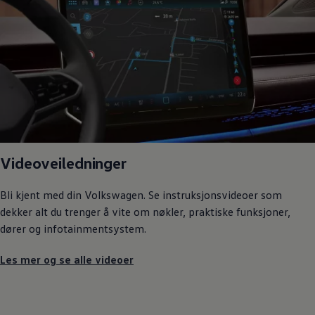
Varsellamper
Digitale tjenester
Connect Shop
Apper og tjenester
App-Connect
Kart og radio
Bilhold
Bilservice
Nybilgaranti
Verkstedtjenester
Veihjelp og bilberging
Service på elbil
Service for eldre modeller
Videoveiledninger
Serviceavtale
Hvorfor velge merkeverksted
Bli kjent med din
Volkswagen
. Se instruksjonsvideoer som
Magasin
dekker alt du trenger å vite om nøkler, praktiske funksjoner,
dører og infotainmentsystem.
Les mer og se alle videoer