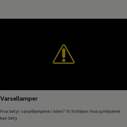
Varsellamper
Hva betyr varsellampene i bilen? Vi forklarer hva symbolene
kan bety.