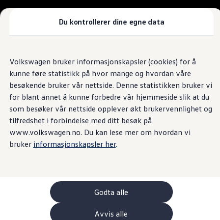
Biler
Nyttekjøretøy
Tilbehør
Du kontrollerer dine egne data
Sammenlign modeller
Konseptbiler
Gå
Gå direkte til
ID. Polo
direkte
hovedinnhold
ID. Buzz GTX Lang Varebil
Volkswagen bruker informasjonskapsler (cookies) for å
til
Kampanjer
kunne føre statistikk på hvor mange og hvordan våre
footer
ID. Polo
ID.3
besøkende bruker vår nettside. Denne statistikken bruker vi
ID.3 Neo
for blant annet å kunne forbedre vår hjemmeside slik at du
ID.4
som besøker vår nettside opplever økt brukervennlighet og
ID.7 Tourer
Våre varebiler
tilfredshet i forbindelse med ditt besøk på
Prislister
www.volkswagen.no. Du kan lese mer om hvordan vi
Kampanjer
bruker
informasjonskapsler her
.
ID. Buzz Cargo
Crafter
Leasing
Bilinnredning
Lastsikring
Billån
Godta alle
Bilforsikring
Varebiler med firehjulstrekk
Avvis alle
Proff leasing