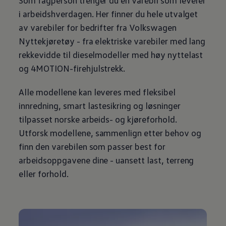
Som fagperson trenger du en
varebil
som leverer
i arbeidshverdagen. Her finner du hele utvalget
av varebiler for bedrifter fra
Volkswagen
Nyttekjøretøy
- fra elektriske varebiler med lang
rekkevidde til dieselmodeller med høy
nyttelast
og 4MOTION-firehjulstrekk.
Alle
modellene
kan leveres med fleksibel
innredning, smart lastesikring og løsninger
tilpasset norske arbeids- og kjøreforhold.
Utforsk
modellene
, sammenlign etter behov og
finn den varebilen som passer best for
arbeidsoppgavene dine - uansett last, terreng
eller forhold.