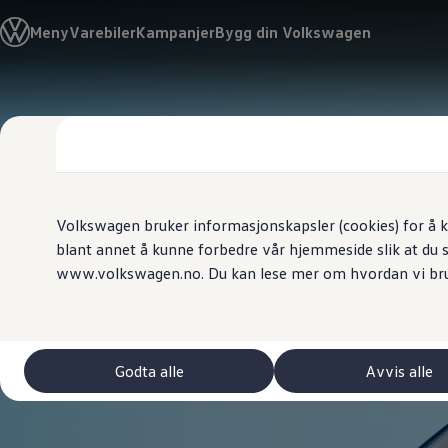
Biler
Meny
Varebiler
Kampanjer
Bygg din Volkswagen
Tilbehør
Sammenlign modeller
Konseptbiler
ID. Polo
Gå
Gå direkte til
ID. Buzz GTX Lang Varebil
direkte
hovedinnhold
Kampanjer
til
ID. Polo
footer
ID.3
ID.3 Neo
ID.4
ID.7 Tourer
Volkswagen bruker informasjonskapsler (cookies) for å k
Våre varebiler
blant annet å kunne forbedre vår hjemmeside slik at du 
Prislister
www.volkswagen.no. Du kan lese mer om hvordan vi br
Kampanjer
ID. Buzz Cargo
Crafter
Leasing
Bilinnredning
Lastsikring
Godta alle
Avvis alle
Billån
Bilforsikring
Varebiler med firehjulstrekk
Proff leasing