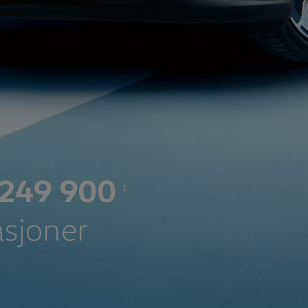
r 249 900
1
asjoner