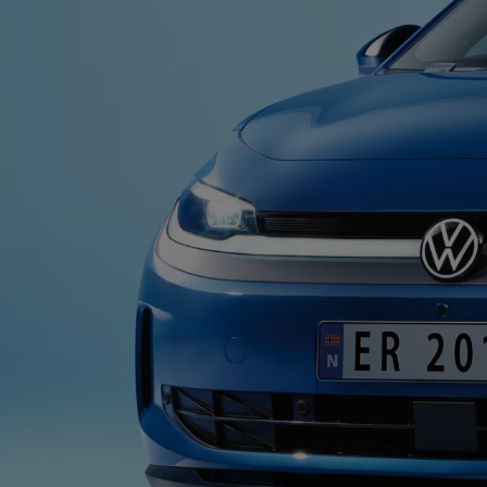
Kundeløfter
Connect Pro
Klimakalkulator
Finansiering
Prislister
Leasing
Billån
Lease eller kjøpe bil
Bilforsikring
Lading
Ladekort fra Volkswagen
Hjemmelading
Hurtiglading
Ruteplanlegger
Elbillader
Rekkevidde-kalkulator
Ladekalkulator
Oppgitt vs. faktisk rekkevidde
Min Volkswagen
myVolkswagen
Biltilbehør
Programvareoppdateringer
Videoveiledninger
Instruksjonsbok
Kundeinformasjon