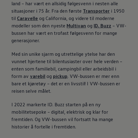
land – har vært en allsidig følgesvenn i nesten alle
situasjoner i 75 år. Fra den første
Transporter
i 1950
til
Caravelle
og California, og videre til moderne
modeller som den nyeste
Multivan
og
ID. Buzz
– VW-
bussen har vært en trofast følgesvenn for mange
generasjoner.
Med sin unike sjarm og utrettelige ytelse har den
vunnet hjertene til bilentusiaster over hele verden –
enten som familiebil, campingbil eller arbeidsbil i
form av
varebil
og
pickup
. VW-bussen er mer enn
bare et kjøretøy – det er en livsstil! I VW-bussen er
reisen selve målet.
I 2022 markerte
ID. Buzz
starten på en ny
mobilitetsepoke – digital, elektrisk og klar for
fremtiden. Og VW-bussen vil fortsatt ha mange
historier å fortelle i fremtiden.