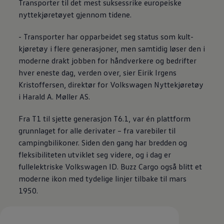
Transporter
til det mest suksessrike europeiske
nyttekjøretøyet gjennom tidene.
-
Transporter
har opparbeidet seg status som kult-
kjøretøy i flere generasjoner, men samtidig løser den i
moderne drakt jobben for håndverkere og bedrifter
hver eneste dag, verden over, sier Eirik Irgens
Kristoffersen, direktør for
Volkswagen
Nyttekjøretøy
i Harald A. Møller AS.
Fra T1 til sjette generasjon T6.1, var én plattform
grunnlaget for alle derivater – fra varebiler til
campingbilikoner. Siden den gang har bredden og
fleksibiliteten utviklet seg videre, og i dag er
fullelektriske
Volkswagen
ID. Buzz Cargo
også blitt et
moderne ikon med tydelige linjer tilbake til mars
1950.