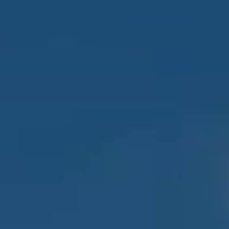
Varsellamper
Digitale tjenester
Connect Shop
Apper og tjenester
App-Connect
Kart og radio
Bilhold
Bilservice
Nybilgaranti
Verkstedtjenester
Veihjelp og bilberging
Service på elbil
Service for eldre modeller
Serviceavtale
Hvorfor velge merkeverksted
Magasin