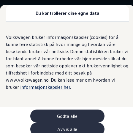
Biler
Tilbehør
Du kontrollerer dine egne data
Sammenlign modeller
Konseptbiler
Gå
Gå direkte til
ID. Polo
direkte
hovedinnhold
ID. Buzz GTX Lang Varebil
Volkswagen bruker informasjonskapsler (cookies) for å
til
Kampanjer
kunne føre statistikk på hvor mange og hvordan våre
footer
ID. Polo
ID.3
besøkende bruker vår nettside. Denne statistikken bruker vi
ID.3 Neo
for blant annet å kunne forbedre vår hjemmeside slik at du
ID.4
som besøker vår nettside opplever økt brukervennlighet og
ID.7 Tourer
Våre varebiler
tilfredshet i forbindelse med ditt besøk på
Prislister
www.volkswagen.no. Du kan lese mer om hvordan vi
Kampanjer
bruker
informasjonskapsler her
.
ID. Buzz Cargo
Crafter
Leasing
Bilinnredning
Lastsikring
Billån
Godta alle
Bilforsikring
Varebiler med firehjulstrekk
Avvis alle
Proff leasing