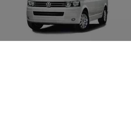
2003 til 2015 –
T5
Volkswagen
T5, tilgjengelig med tre takhøyder og brattere
karosseripaneler, tilbyr mer lastevolum enn forgjengeren.
Chassis med enkel- eller dobbeltkabin muliggjorde
spesialtilpasninger som pickup eller kjølebil. Spesielt populær:
Multivan
med opptil 173 kW/235 hk med V6 3.2 og modellen
California. I 2009 fikk modellserien en ansiktsløftning med en
fullstendig redesignet front: rene, horisontale linjer gir tidløs
eleganse.