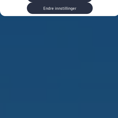
Kundeløfter
Connect Pro
Endre innstillinger
Klimakalkulator
Finansiering
Prislister
Leasing
Billån
Lease eller kjøpe bil
Bilforsikring
Lading
Ladekort fra Volkswagen
Hjemmelading
Hurtiglading
Ruteplanlegger
Elbillader
Rekkevidde-kalkulator
Ladekalkulator
Oppgitt vs. faktisk rekkevidde
Min Volkswagen
myVolkswagen
Biltilbehør
Programvareoppdateringer
Videoveiledninger
Instruksjonsbok
Kundeinformasjon