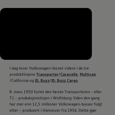
--:--
Remaining time, --:--
I dag lever
Volkswagen
-ikonet videre i de tre
produktlinjene
Transporter
/
Caravelle
,
Multivan
/California og
ID. Buzz
/
ID. Buzz Cargo
.
8. mars 1950 forlot den første Transporteren – eller
T1 – produksjonslinjen i Wolfsburg. Siden den gang
har mer enn 12,5 millioner
Volkswagen
-busser fulgt
etter – produsert i Hannover fra 1956. Dette gjør