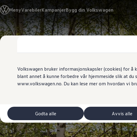
Biler
Meny
Varebiler
Kampanjer
Bygg din Volkswagen
Tilbehør
Sammenlign modeller
Konseptbiler
ID. Polo
Gå
Gå direkte til
ID. Buzz GTX Lang Varebil
direkte
hovedinnhold
Kampanjer
til
ID. Polo
footer
ID.3
ID.3 Neo
ID.4
ID.7 Tourer
Volkswagen bruker informasjonskapsler (cookies) for å k
Våre varebiler
blant annet å kunne forbedre vår hjemmeside slik at du 
Prislister
www.volkswagen.no. Du kan lese mer om hvordan vi br
Kampanjer
ID. Buzz Cargo
Crafter
Leasing
Bilinnredning
Lastsikring
Godta alle
Avvis alle
Billån
Bilforsikring
Varebiler med firehjulstrekk
Proff leasing