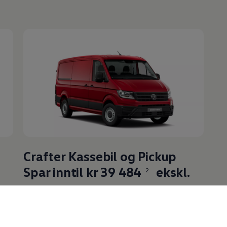
Crafter
Kassebil og Pickup
Spar inntil kr 39 484
ekskl.
2
mva
Les mer om kampanjen