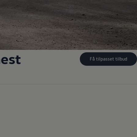
mest
Få tilpasset tilbud