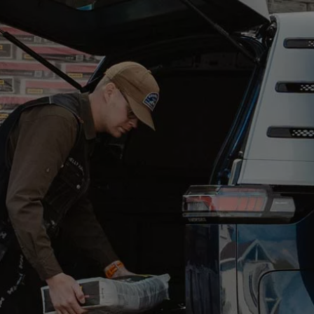
Varsellamper
Digitale tjenester
Connect Shop
Apper og tjenester
App-Connect
Kart og radio
Bilhold
Bilservice
Nybilgaranti
Verkstedtjenester
Veihjelp og bilberging
Service på elbil
Service for eldre modeller
Serviceavtale
Hvorfor velge merkeverksted
Magasin