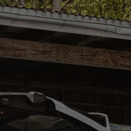
Kundeløfter
Connect Pro
Klimakalkulator
Finansiering
Prislister
Leasing
Billån
Lease eller kjøpe bil
Bilforsikring
Lading
Ladekort fra Volkswagen
Hjemmelading
Hurtiglading
Ruteplanlegger
Elbillader
Rekkevidde-kalkulator
Ladekalkulator
Oppgitt vs. faktisk rekkevidde
Min Volkswagen
myVolkswagen
Biltilbehør
Programvareoppdateringer
Videoveiledninger
Instruksjonsbok
Kundeinformasjon