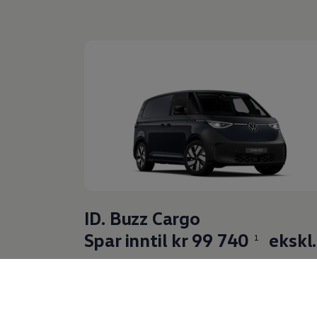
ID. Buzz Cargo
Spar inntil kr 99 740
ekskl.
1
mva
Les mer om kampanjen