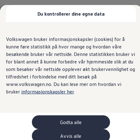
Biler
Tilbehør
Du kontrollerer dine egne data
Sammenlign modeller
Konseptbiler
Hjem
Volkswagen Norge
Gå
Gå direkte til
ID. Polo
direkte
hovedinnhold
ID. Buzz GTX Lang Varebil
Volkswagen bruker informasjonskapsler (cookies) for å
til
Kampanjer
kunne føre statistikk på hvor mange og hvordan våre
footer
ID. Polo
ID.3
besøkende bruker vår nettside. Denne statistikken bruker vi
Generelle
ID.3 Neo
for blant annet å kunne forbedre vår hjemmeside slik at du
ID.4
som besøker vår nettside opplever økt brukervennlighet og
ID.7 Tourer
sikkerhetsinstruksjone
Våre varebiler
tilfredshet i forbindelse med ditt besøk på
Prislister
www.volkswagen.no. Du kan lese mer om hvordan vi
Kampanjer
r
bruker
informasjonskapsler her
.
ID. Buzz Cargo
Crafter
Leasing
Bilinnredning
Lastsikring
Billån
Godta alle
Bilforsikring
Varebiler med firehjulstrekk
Produsent
Avvis alle
Proff leasing