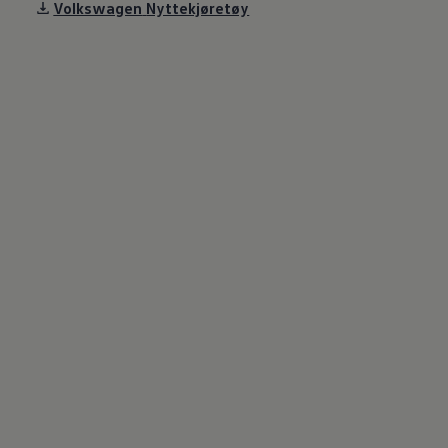
Volkswagen
Nyttekjøretøy
Varsellamper
Digitale tjenester
Connect Shop
Apper og tjenester
App-Connect
Kart og radio
Bilhold
Bilservice
Nybilgaranti
Verkstedtjenester
Veihjelp og bilberging
Service på elbil
Service for eldre modeller
Serviceavtale
Hvorfor velge merkeverksted
Magasin