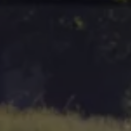
Varsellamper
Digitale tjenester
Connect Shop
Apper og tjenester
App-Connect
Kart og radio
Bilhold
Bilservice
Nybilgaranti
Verkstedtjenester
Veihjelp og bilberging
Service på elbil
Service for eldre modeller
Serviceavtale
Hvorfor velge merkeverksted
Magasin