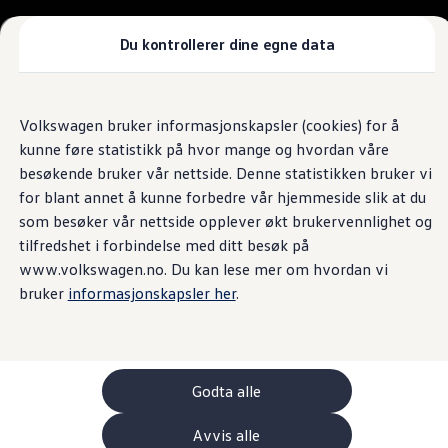
Biler
Tilbehør
Du kontrollerer dine egne data
Sammenlign modeller
Konseptbiler
Gå
Gå direkte til
ID. Polo
direkte
hovedinnhold
ID. Buzz GTX Lang Varebil
Volkswagen bruker informasjonskapsler (cookies) for å
til
Kampanjer
kunne føre statistikk på hvor mange og hvordan våre
footer
ID. Polo
ID.3
besøkende bruker vår nettside. Denne statistikken bruker vi
ID.3 Neo
for blant annet å kunne forbedre vår hjemmeside slik at du
ID.4
som besøker vår nettside opplever økt brukervennlighet og
ID.7 Tourer
Våre varebiler
tilfredshet i forbindelse med ditt besøk på
Prislister
www.volkswagen.no. Du kan lese mer om hvordan vi
Kampanjer
bruker
informasjonskapsler her
.
ID. Buzz Cargo
Crafter
Leasing
Bilinnredning
Lastsikring
Billån
Godta alle
Bilforsikring
Varebiler med firehjulstrekk
Avvis alle
Proff leasing