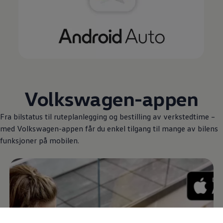
Volkswagen
-appen
Fra bilstatus til ruteplanlegging og bestilling av verkstedtime –
med
Volkswagen
-appen får du enkel tilgang til mange av bilens
funksjoner på mobilen.