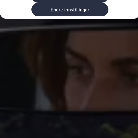
Kundeløfter
Connect Pro
Endre innstillinger
Klimakalkulator
Finansiering
Prislister
Leasing
Billån
Lease eller kjøpe bil
Bilforsikring
Lading
Ladekort fra Volkswagen
Hjemmelading
Hurtiglading
Ruteplanlegger
Elbillader
Rekkevidde-kalkulator
Ladekalkulator
Oppgitt vs. faktisk rekkevidde
Min Volkswagen
myVolkswagen
Biltilbehør
Programvareoppdateringer
Videoveiledninger
Instruksjonsbok
Kundeinformasjon