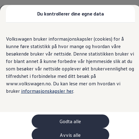
Biler
Tilbehør
Du kontrollerer dine egne data
Sammenlign modeller
Konseptbiler
Hjem
Gå
Gå direkte til
ID. Polo
direkte
hovedinnhold
ID. Buzz GTX Lang Varebil
Volkswagen bruker informasjonskapsler (cookies) for å
til
Kampanjer
kunne føre statistikk på hvor mange og hvordan våre
footer
ID. Polo
ID.3
besøkende bruker vår nettside. Denne statistikken bruker vi
Si opp avtale
ID.3 Neo
for blant annet å kunne forbedre vår hjemmeside slik at du
ID.4
som besøker vår nettside opplever økt brukervennlighet og
ID.7 Tourer
Våre varebiler
tilfredshet i forbindelse med ditt besøk på
Prislister
www.volkswagen.no. Du kan lese mer om hvordan vi
Kampanjer
bruker
informasjonskapsler her
.
ID. Buzz Cargo
Crafter
Leasing
Bilinnredning
Lastsikring
Billån
Godta alle
Bilforsikring
Varebiler med firehjulstrekk
Avvis alle
Proff leasing