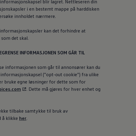
informasjonskapsel blir lagret. Nettleseren din
asjonskapsler i en bestemt mappe på harddisken
dersøke innholdet nærmere.
 informasjonskapsler kan det forhindre at
 som det skal.
BEGRENSE INFORMASJONEN SOM GÅR TIL
se informasjonen som går til annonsører kan du
informasjonskapsel (”opt-out cookie”) fra ulike
er bruke egne løsninger for dette som for
oices.com
. Dette må gjøres for hver enhet og
kke tilbake samtykke til bruk av
 å klikke
her
.