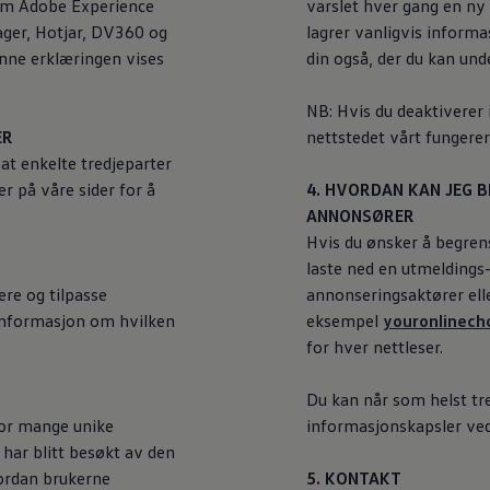
som Adobe Experience
varslet hver gang en ny 
ger, Hotjar, DV360 og
lagrer vanligvis inform
enne erklæringen vises
din også, der du kan un
NB: Hvis du deaktiverer
ER
nettstedet vårt fungerer
at enkelte tredjeparter
 på våre sider for å
4. HVORDAN KAN JEG 
ANNONSØRER
Hvis du ønsker å begren
laste ned en utmeldings-
re og tilpasse
annonseringsaktører ell
 informasjon om hvilken
eksempel
youronlinech
for hver nettleser.
Du kan når som helst tre
vor mange unike
informasjonskapsler ved
 har blitt besøkt av den
ordan brukerne
5. KONTAKT