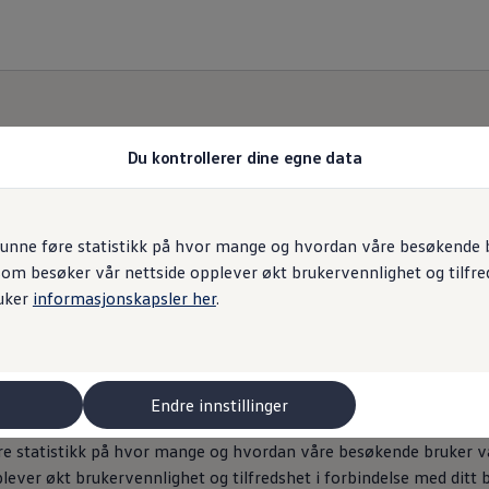
Du kontrollerer dine egne data
Informasjonskapsler
unne føre statistikk på hvor mange og hvordan våre besøkende br
som besøker vår nettside opplever økt brukervennlighet og tilfre
uker
informasjonskapsler her
.
Endre innstillinger
re statistikk på hvor mange og hvordan våre besøkende bruker vår
lever økt brukervennlighet og tilfredshet i forbindelse med dit