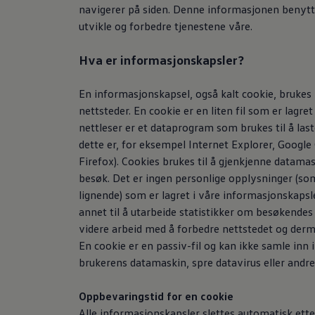
navigerer på siden. Denne informasjonen benytte
utvikle og forbedre tjenestene våre.
Hva er informasjonskapsler?
En informasjonskapsel, også kalt cookie, brukes 
nettsteder. En cookie er en liten fil som er lagret 
nettleser er et dataprogram som brukes til å las
dette er, for eksempel Internet Explorer, Googl
Firefox). Cookies brukes til å gjenkjenne datama
besøk. Det er ingen personlige opplysninger (som
lignende) som er lagret i våre informasjonskapsl
annet til å utarbeide statistikker om besøkendes
videre arbeid med å forbedre nettstedet og der
En cookie er en passiv-fil og kan ikke samle in
brukerens datamaskin, spre datavirus eller and
Oppbevaringstid for en cookie
Alle informasjonskapsler slettes automatisk etter