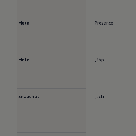
Meta
Presence
Meta
_fbp
Snapchat
_sctr