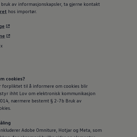
bruk av informasjonskapsler, ta gjerne kontakt
ret
hos importør.
ge
me
ox
om cookies?
 forpliktet til å informere om cookies blir
tstyr ihht Lov om elektronisk kommunikasjon
i 2014, nærmere bestemt § 2-7b Bruk av
kies.
åling
 inkluderer Adobe Omniture, Hotjar og Meta, som