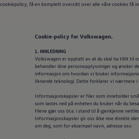
Kundeløfter
cookiepolicy, få en komplett oversikt over alle våre cookies få 
Connect Pro
Klimakalkulator
Finansiering
Prislister
Leasing
Cookie-policy for
Volkswagen
.
Billån
Lease eller kjøpe bil
Bilforsikring
1. INNLEDNING
Lading
Ladekort fra Volkswagen
Volkswagen
er opptatt av at du skal ha tillit til
Hjemmelading
behandler dine personopplysninger og ønsker der
Hurtiglading
informasjon om hvordan vi bruker informasjonsk
Ruteplanlegger
Elbillader
liknende teknologi. Dette forklarer vi nærmere i
Rekkevidde-kalkulator
Ladekalkulator
Informasjonskapsler er filer som inneholder s
Oppgitt vs. faktisk rekkevidde
Min Volkswagen
som lastes ned på enheten du bruker når du besø
myVolkswagen
filene gjør oss bl.a. i stand til å gjenkjenne nettle
Biltilbehør
Informasjonskapsler gir oss ikke noe direkte ide
Programvareoppdateringer
Videoveiledninger
om deg, som for eksempel navn, adresse osv.
Instruksjonsbok
Kundeinformasjon