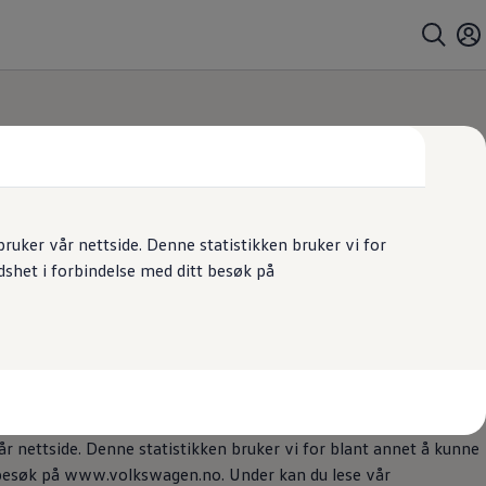
uker vår nettside. Denne statistikken bruker vi for
dshet i forbindelse med ditt besøk på
 nettside. Denne statistikken bruker vi for blant annet å kunne
t besøk på www.volkswagen.no. Under kan du lese vår