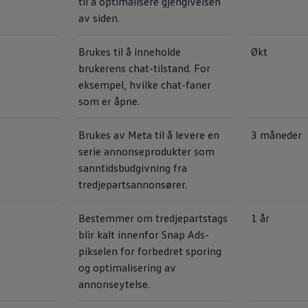
til å optimalisere gjengivelsen
av siden.
Brukes til å inneholde
Økt
brukerens chat-tilstand. For
eksempel, hvilke chat-faner
som er åpne.
Brukes av Meta til å levere en
3 måneder
serie annonseprodukter som
sanntidsbudgivning fra
tredjepartsannonsører.
Bestemmer om tredjepartstags
1 år
blir kalt innenfor Snap Ads-
pikselen for forbedret sporing
og optimalisering av
annonseytelse.