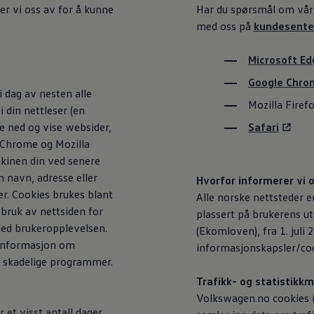
r vi oss av for å kunne
Har du spørsmål om vår 
med oss på
kundesente
Microsoft Ed
Google Chro
i dag av nesten alle
Mozilla Firef
i din nettleser (en
te ned og vise websider,
Safari
e Chrome og Mozilla
skinen din ved senere
 navn, adresse eller
Hvorfor informerer vi 
er. Cookies brukes blant
Alle norske nettsteder er
 bruk av nettsiden for
plassert på brukerens u
med brukeropplevelsen.
(Ekomloven), fra 1. jul
n informasjon om
informasjonskapsler/coo
re skadelige programmer.
Trafikk- og statistikkm
Volkswagen
.no cookies
 et visst antall dager,