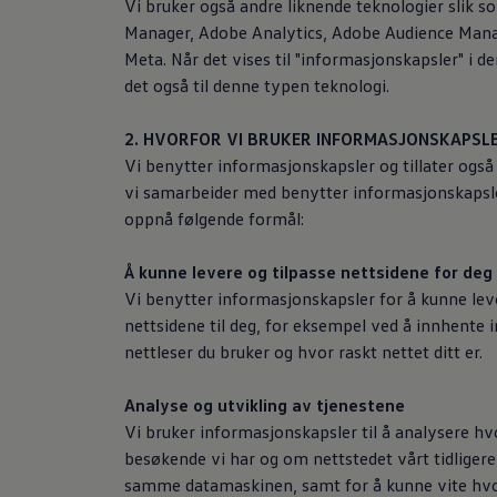
Vi bruker også andre liknende teknologier slik 
Varsellamper
Digitale tjenester
Manager, Adobe Analytics, Adobe Audience Mana
Connect Shop
Meta. Når det vises til "informasjonskapsler" i d
Apper og tjenester
det også til denne typen teknologi.
App-Connect
Kart og radio
Bilhold
2. HVORFOR VI BRUKER INFORMASJONSKAPSL
Bilservice
Vi benytter informasjonskapsler og tillater også 
Nybilgaranti
Verkstedtjenester
vi samarbeider med benytter informasjonskapsler
Veihjelp og bilberging
oppnå følgende formål:
Service på elbil
Service for eldre modeller
Serviceavtale
Å kunne levere og tilpasse nettsidene for deg
Hvorfor velge merkeverksted
Vi benytter informasjonskapsler for å kunne leve
Magasin
nettsidene til deg, for eksempel ved å innhente
nettleser du bruker og hvor raskt nettet ditt er.
Analyse og utvikling av tjenestene
Vi bruker informasjonskapsler til å analysere h
besøkende vi har og om nettstedet vårt tidligere
samme datamaskinen, samt for å kunne vite hv