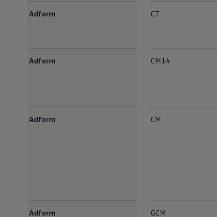
<b>Informasjonskapsler (cookies)</b>
Adform
CT
Adform
CM14
Adform
CM
Adform
GCM