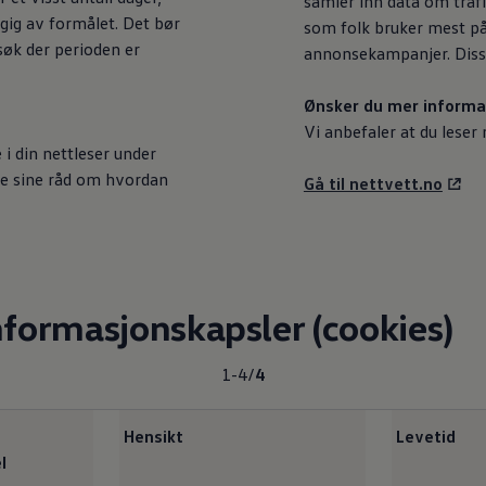
samler inn data om traf
gig av formålet. Det bør
som folk bruker mest på
søk der perioden er
annonsekampanjer. Disse
Ønsker du mer informa
Vi anbefaler at du lese
 i din nettleser under
rne sine råd om hvordan
Gå til nettvett.no
nformasjonskapsler (cookies)
1-4
/
4
Hensikt
Levetid
l