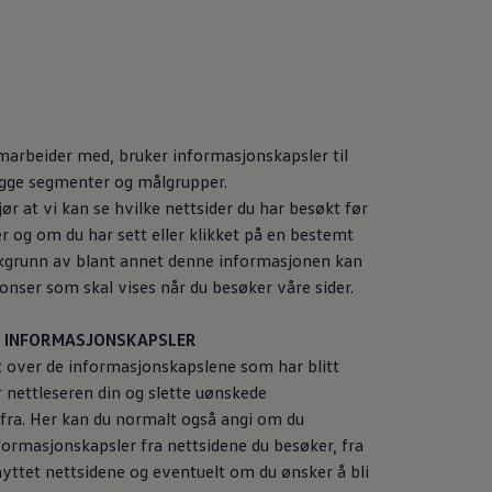
amarbeider med, bruker informasjonskapsler til
ygge segmenter og målgrupper.
r at vi kan se hvilke nettsider du har besøkt før
r og om du har sett eller klikket på en bestemt
akgrunn av blant annet denne informasjonen kan
nser som skal vises når du besøker våre sider.
E INFORMASJONSKAPSLER
t over de informasjonskapslene som har blitt
or nettleseren din og slette uønskede
fra. Her kan du normalt også angi om du
formasjonskapsler fra nettsidene du besøker, fra
nyttet nettsidene og eventuelt om du ønsker å bli