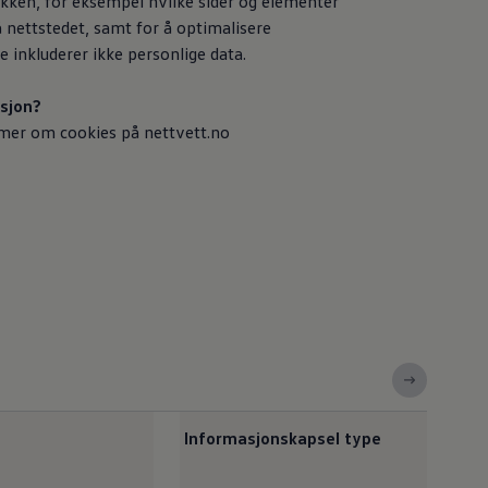
ikken, for eksempel hvilke sider og elementer
 nettstedet, samt for å optimalisere
 inkluderer ikke personlige data.
sjon?
r mer om cookies på nettvett.no
Informasjonskapsel type