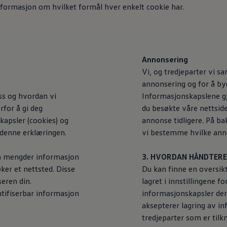
informasjon om hvilket formål hver enkelt cookie har.
Annonsering
Vi, og tredjeparter vi s
annonsering og for å b
 oss og hvordan vi
Informasjonskapslene gjø
for å gi deg
du besøkte våre nettside
apsler (cookies) og
annonse tidligere. På b
 denne erklæringen.
vi bestemme hvilke anno
må mengder informasjon
3. HVORDAN HÅNDTER
ker et nettsted. Disse
Du kan finne en oversik
seren din.
lagret i innstillingene f
ntifiserbar informasjon
informasjonskapsler der
aksepterer lagring av in
tredjeparter som er tilk