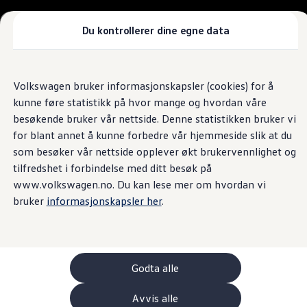
Biler
Nyttekjøretøy
Tilbehør
Du kontrollerer dine egne data
Sammenlign modeller
Konseptbiler
Gå
Gå direkte til
ID. Polo
direkte
hovedinnhold
ID. Buzz GTX Lang Varebil
Volkswagen bruker informasjonskapsler (cookies) for å
til
Kampanjer
kunne føre statistikk på hvor mange og hvordan våre
footer
ID. Polo
ID.3
besøkende bruker vår nettside. Denne statistikken bruker vi
ID.3 Neo
for blant annet å kunne forbedre vår hjemmeside slik at du
ID.4
som besøker vår nettside opplever økt brukervennlighet og
ID.7 Tourer
Våre varebiler
tilfredshet i forbindelse med ditt besøk på
Prislister
www.volkswagen.no. Du kan lese mer om hvordan vi
Kampanjer
bruker
informasjonskapsler her
.
ID. Buzz Cargo
Crafter
Leasing
Bilinnredning
Lastsikring
Billån
Godta alle
Bilforsikring
Varebiler med firehjulstrekk
Avvis alle
Proff leasing