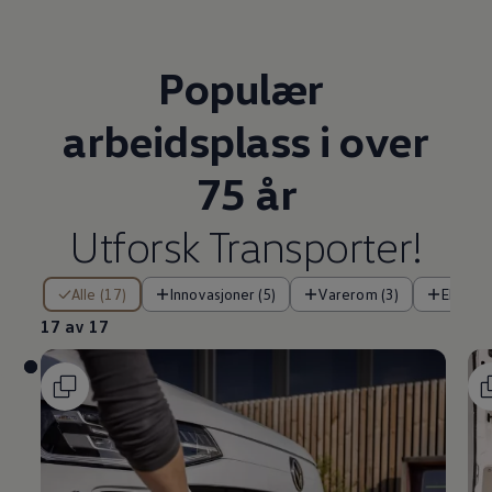
Populær
arbeidsplass
i over
75 år
Utforsk
Transporter
!
17 av 17
Alle (17)
Innovasjoner (5)
Varerom (3)
Eksteri
17 av 17