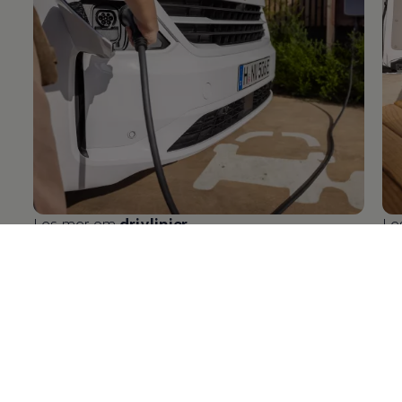
Les mer om
drivlinjer
Le
Prøvekjør
Transporter