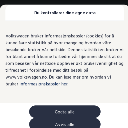
Biler
Nyttekjøretøy
Tilbehør
Du kontrollerer dine egne data
Sammenlign modeller
Konseptbiler
Gå
Gå direkte til
ID. Polo
direkte
hovedinnhold
ID. Buzz GTX Lang Varebil
Volkswagen bruker informasjonskapsler (cookies) for å
til
Kampanjer
kunne føre statistikk på hvor mange og hvordan våre
footer
ID. Polo
ID.3
besøkende bruker vår nettside. Denne statistikken bruker vi
ID.3 Neo
for blant annet å kunne forbedre vår hjemmeside slik at du
ID.4
som besøker vår nettside opplever økt brukervennlighet og
ID.7 Tourer
Våre varebiler
tilfredshet i forbindelse med ditt besøk på
Prislister
www.volkswagen.no. Du kan lese mer om hvordan vi
Kampanjer
bruker
informasjonskapsler her
.
ID. Buzz Cargo
Crafter
Leasing
Bilinnredning
Lastsikring
Billån
Godta alle
Bilforsikring
Varebiler med firehjulstrekk
Avvis alle
Proff leasing