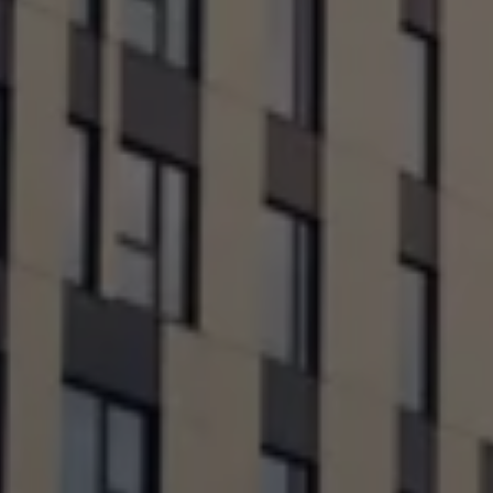
Varsellamper
Digitale tjenester
Connect Shop
Apper og tjenester
App-Connect
Kart og radio
Bilhold
Bilservice
Nybilgaranti
Verkstedtjenester
Veihjelp og bilberging
Service på elbil
Service for eldre modeller
Serviceavtale
Hvorfor velge merkeverksted
Magasin