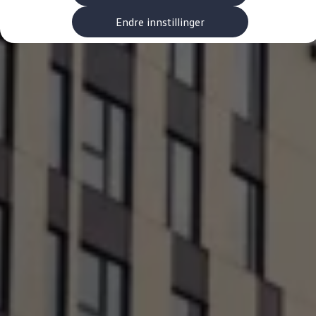
Kundeløfter
Connect Pro
Endre innstillinger
Klimakalkulator
Finansiering
Prislister
Leasing
Billån
Lease eller kjøpe bil
Bilforsikring
Lading
Ladekort fra Volkswagen
Hjemmelading
Hurtiglading
Ruteplanlegger
Elbillader
Rekkevidde-kalkulator
Ladekalkulator
Oppgitt vs. faktisk rekkevidde
Min Volkswagen
myVolkswagen
Biltilbehør
Programvareoppdateringer
Videoveiledninger
Instruksjonsbok
Kundeinformasjon