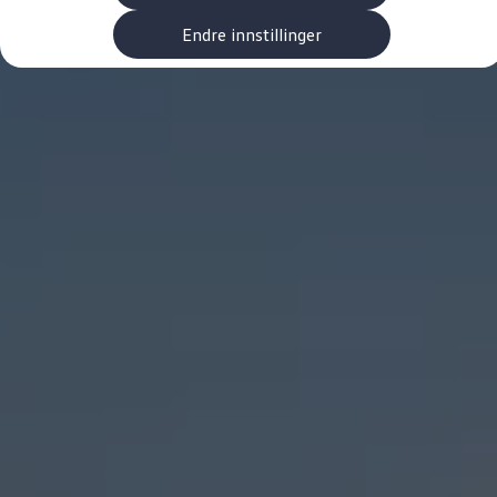
Kundeløfter
Connect Pro
Endre innstillinger
Klimakalkulator
Finansiering
Prislister
Leasing
Billån
Lease eller kjøpe bil
Bilforsikring
Lading
Ladekort fra Volkswagen
Hjemmelading
Hurtiglading
Ruteplanlegger
Elbillader
Rekkevidde-kalkulator
Ladekalkulator
Oppgitt vs. faktisk rekkevidde
Min Volkswagen
myVolkswagen
Biltilbehør
Programvareoppdateringer
Videoveiledninger
Instruksjonsbok
Kundeinformasjon