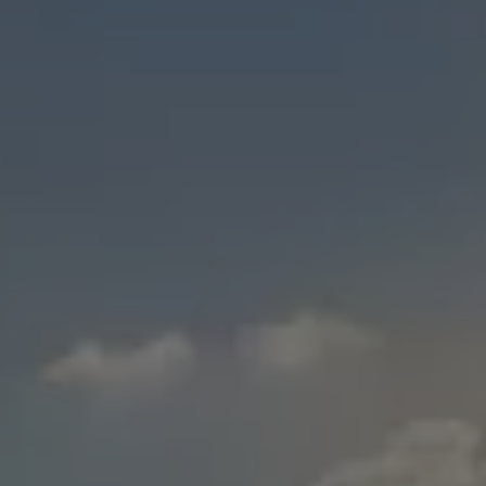
Varsellamper
Digitale tjenester
Connect Shop
Apper og tjenester
App-Connect
Kart og radio
Bilhold
Bilservice
Nybilgaranti
Verkstedtjenester
Veihjelp og bilberging
Service på elbil
Service for eldre modeller
Serviceavtale
Hvorfor velge merkeverksted
Magasin