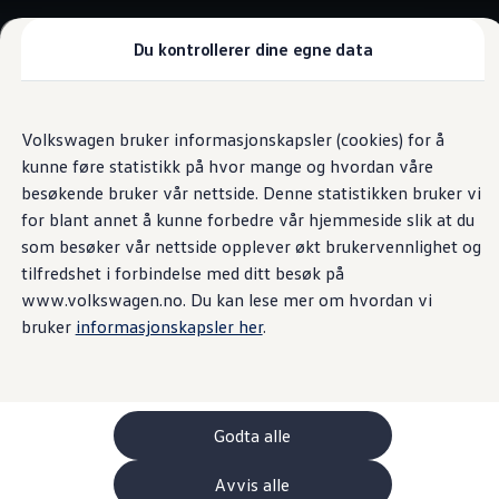
Biler
Nyttekjøretøy
Tilbehør
Du kontrollerer dine egne data
Sammenlign modeller
Konseptbiler
Gå
Gå direkte til
ID. Polo
direkte
hovedinnhold
ID. Buzz GTX Lang Varebil
Volkswagen bruker informasjonskapsler (cookies) for å
til
Kampanjer
kunne føre statistikk på hvor mange og hvordan våre
footer
ID. Polo
ID.3
besøkende bruker vår nettside. Denne statistikken bruker vi
ID.3 Neo
for blant annet å kunne forbedre vår hjemmeside slik at du
ID.4
som besøker vår nettside opplever økt brukervennlighet og
ID.7 Tourer
Våre varebiler
tilfredshet i forbindelse med ditt besøk på
Prislister
www.volkswagen.no. Du kan lese mer om hvordan vi
Kampanjer
bruker
informasjonskapsler her
.
ID. Buzz Cargo
Crafter
Leasing
Bilinnredning
Lastsikring
Billån
Godta alle
Bilforsikring
Varebiler med firehjulstrekk
Avvis alle
Proff leasing