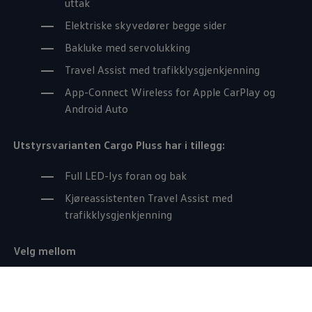
uttak
Elektriske skyvedører begge sider
Bakluke med servolukking
Travel Assist med trafikklysgjenkjenning
App-Connect Wireless for Apple CarPlay og
Android Auto
Utstyrsvarianten
Cargo
Pluss har i tillegg:
Full LED-lys foran og bak
Kjøreassistenten Travel Assist med
trafikklysgjenkjenning
Velg mellom
1
Caddy Cargo
2.0 TDI 122hk DSG fra kr 414 400
ekskl. mva