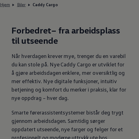
Hjem
Biler
Caddy Cargo
Forbedret– fra
arbeidsplass
til utseende
Når hverdagen krever mye, trenger du en
varebil
du kan stole på. Nye
Caddy Cargo
er utviklet for
å gjøre arbeidsdagen enklere, mer oversiktlig og
mer effektiv. Nye digitale funksjoner, intuitiv
betjening og komfort du merker i praksis, klar for
nye oppdrag – hver dag.
Smarte førerassistentsystemer bistår deg trygt
gjennom arbeidsdagen. Samtidig sørger
oppdatert utseende, nye farger og felger for et
profesjonelt og moderne uttrykk ute hos