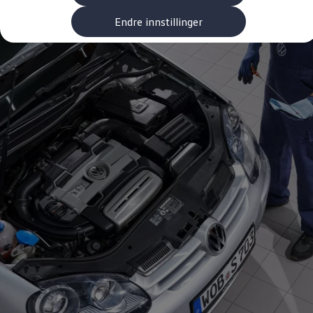
Kundeløfter
Connect Pro
Endre innstillinger
Klimakalkulator
Finansiering
Prislister
Leasing
Billån
Lease eller kjøpe bil
Bilforsikring
Lading
Ladekort fra Volkswagen
Hjemmelading
Hurtiglading
Ruteplanlegger
Elbillader
Rekkevidde-kalkulator
Ladekalkulator
Oppgitt vs. faktisk rekkevidde
Min Volkswagen
myVolkswagen
Biltilbehør
Programvareoppdateringer
Videoveiledninger
Instruksjonsbok
Kundeinformasjon