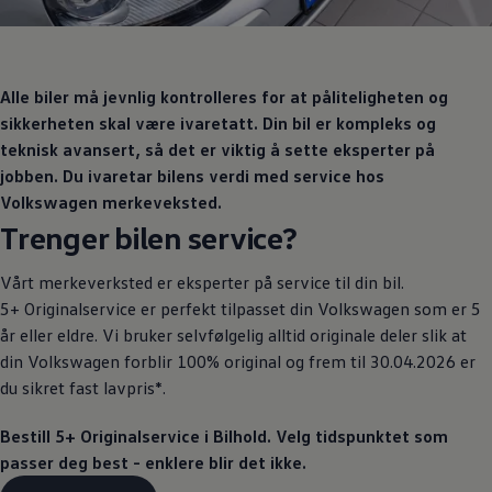
Varsellamper
Digitale tjenester
Connect Shop
Apper og tjenester
App-Connect
Alle biler må jevnlig kontrolleres for at påliteligheten og
Kart og radio
sikkerheten skal være ivaretatt. Din bil er kompleks og
Bilhold
teknisk avansert, så det er viktig å sette eksperter på
Bilservice
Nybilgaranti
jobben. Du ivaretar bilens verdi med service hos
Verkstedtjenester
Volkswagen
merkeveksted.
Veihjelp og bilberging
Trenger bilen service?
Service på elbil
Service for eldre modeller
Serviceavtale
Vårt
merkeverksted
er eksperter på service til din bil.
Hvorfor velge merkeverksted
5+ Originalservice
er perfekt tilpasset din
Volkswagen
som er 5
Magasin
år eller eldre. Vi bruker selvfølgelig alltid originale deler slik at
din
Volkswagen
forblir 100% original og frem til 30.04.2026 er
du sikret fast lavpris*.
Bestill
5+ Originalservice
i Bilhold. Velg tidspunktet som
passer deg best - enklere blir det ikke.