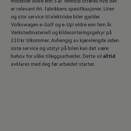
modeller eldre enn 5 år. Innhold utføres hvis det
er relevant iht. fabrikkens spesifikasjoner. Liten
og stor service til elektriske biler gjelder
Volkswagen
e-Golf og e-Up! eldre enn fem år.
Verkstedmateriell og kildesorteringsgebyr på
210 kr tilkommer. Avhengig av kjørelengde siden
siste service og utstyr på bilen kan det være
behov for ulike tilleggsarbeider. Dette vil
alltid
avklares med deg før arbeidet starter.