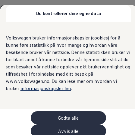
Biler
Tilbehør
Du kontrollerer dine egne data
Sammenlign modeller
Konseptbiler
Gå
Gå direkte til
ID. Polo
direkte
hovedinnhold
ID. Buzz GTX Lang Varebil
Fast lavpris på 5+
Volkswagen bruker informasjonskapsler (cookies) for å
til
Kampanjer
kunne føre statistikk på hvor mange og hvordan våre
footer
ID. Polo
Originalservice
ID.3
besøkende bruker vår nettside. Denne statistikken bruker vi
ID.3 Neo
for blant annet å kunne forbedre vår hjemmeside slik at du
ID.4
som besøker vår nettside opplever økt brukervennlighet og
ID.7 Tourer
Møller Bil Lillehammer AS er ansvarlig for innholdet på denne siden.
Våre varebiler
tilfredshet i forbindelse med ditt besøk på
(
Personvernerklæring
)
Prislister
www.volkswagen.no. Du kan lese mer om hvordan vi
Kampanjer
bruker
informasjonskapsler her
.
ID. Buzz Cargo
Crafter
Leasing
Bilinnredning
Lastsikring
Billån
Godta alle
Bilforsikring
Varebiler med firehjulstrekk
Avvis alle
Proff leasing