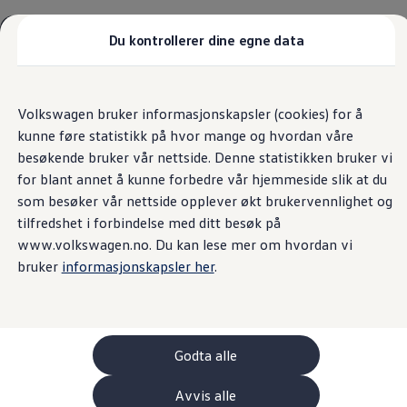
Biler
Tilbehør
Du kontrollerer dine egne data
Sammenlign modeller
Konseptbiler
Oversikt
Utstyrsversjoner
Motor
Eksteriør
Interiør
Eks
Gå
Gå direkte til
ID. Polo
direkte
hovedinnhold
ID. Buzz GTX Lang Varebil
Volkswagen bruker informasjonskapsler (cookies) for å
til
Kampanjer
ID. Buzz
Filtrer ditt søk
kunne føre statistikk på hvor mange og hvordan våre
footer
ID. Polo
6
modeller
ID.3
besøkende bruker vår nettside. Denne statistikken bruker vi
ID.3 Neo
for blant annet å kunne forbedre vår hjemmeside slik at du
ID.4
som besøker vår nettside opplever økt brukervennlighet og
ID.7 Tourer
Våre varebiler
tilfredshet i forbindelse med ditt besøk på
Prislister
www.volkswagen.no. Du kan lese mer om hvordan vi
Kampanjer
bruker
informasjonskapsler her
.
GTX 4MOTION Exclusive
GTX
ID. Buzz Cargo
Crafter
Fra inkl. mva
750 272 kr
Fra 
Leasing
Firehjulstrekk
Bilinnredning
BATTERISTØRRELSER (1 )
BATT
Lastsikring
Elektrisk
Automatgir
Firehjulstrekk
Billån
Godta alle
Rekkevidde inntil
411km
R
Bilforsikring
Varebiler med firehjulstrekk
Les mer
Avvis alle
Proff leasing