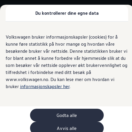
Biler
Tilbehør
Du kontrollerer dine egne data
Sammenlign modeller
Konseptbiler
Gå
Gå direkte til
ID. Polo
direkte
hovedinnhold
ID. Buzz GTX Lang Varebil
Volkswagen bruker informasjonskapsler (cookies) for å
til
Kampanjer
kunne føre statistikk på hvor mange og hvordan våre
footer
ID. Polo
ID.3
besøkende bruker vår nettside. Denne statistikken bruker vi
ID.3 Neo
for blant annet å kunne forbedre vår hjemmeside slik at du
ID.4
som besøker vår nettside opplever økt brukervennlighet og
ID.7 Tourer
Våre varebiler
tilfredshet i forbindelse med ditt besøk på
Prislister
www.volkswagen.no. Du kan lese mer om hvordan vi
Kampanjer
bruker
informasjonskapsler her
.
ID. Buzz Cargo
Crafter
Leasing
Bilinnredning
Lastsikring
Billån
Godta alle
Bilforsikring
Varebiler med firehjulstrekk
Avvis alle
Proff leasing