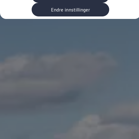
Kundeløfter
Connect Pro
Endre innstillinger
Klimakalkulator
Finansiering
Prislister
Leasing
Billån
Lease eller kjøpe bil
Bilforsikring
Lading
Ladekort fra Volkswagen
Hjemmelading
Hurtiglading
Ruteplanlegger
Elbillader
Rekkevidde-kalkulator
Ladekalkulator
Oppgitt vs. faktisk rekkevidde
Min Volkswagen
myVolkswagen
Biltilbehør
Programvareoppdateringer
Videoveiledninger
Instruksjonsbok
Kundeinformasjon