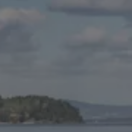
Varsellamper
Digitale tjenester
Connect Shop
Apper og tjenester
App-Connect
Kart og radio
Bilhold
Bilservice
Nybilgaranti
Verkstedtjenester
Veihjelp og bilberging
Service på elbil
Service for eldre modeller
Serviceavtale
Hvorfor velge merkeverksted
Magasin