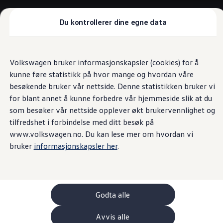
Biler
Tilbehør
Du kontrollerer dine egne data
Sammenlign modeller
Konseptbiler
Gå
Gå direkte til
ID. Polo
direkte
hovedinnhold
ID. Buzz GTX Lang Varebil
Volkswagen bruker informasjonskapsler (cookies) for å
til
Kampanjer
kunne føre statistikk på hvor mange og hvordan våre
footer
ID. Polo
ID.3
besøkende bruker vår nettside. Denne statistikken bruker vi
ID.3 Neo
for blant annet å kunne forbedre vår hjemmeside slik at du
ID.4
som besøker vår nettside opplever økt brukervennlighet og
ID.7 Tourer
Våre varebiler
tilfredshet i forbindelse med ditt besøk på
Prislister
www.volkswagen.no. Du kan lese mer om hvordan vi
Kampanjer
bruker
informasjonskapsler her
.
ID. Buzz Cargo
Crafter
Leasing
Bilinnredning
Lastsikring
Billån
Godta alle
Bilforsikring
Varebiler med firehjulstrekk
Avvis alle
Proff leasing