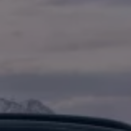
Varsellamper
Digitale tjenester
Connect Shop
Apper og tjenester
App-Connect
Kart og radio
Bilhold
Bilservice
Nybilgaranti
Verkstedtjenester
Veihjelp og bilberging
Service på elbil
Service for eldre modeller
Serviceavtale
Hvorfor velge merkeverksted
Magasin