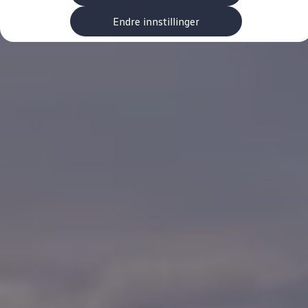
Kundeløfter
Connect Pro
Endre innstillinger
Klimakalkulator
Finansiering
Prislister
Leasing
Billån
Lease eller kjøpe bil
Bilforsikring
Lading
Ladekort fra Volkswagen
Hjemmelading
Hurtiglading
Ruteplanlegger
Elbillader
Rekkevidde-kalkulator
Ladekalkulator
Oppgitt vs. faktisk rekkevidde
Min Volkswagen
myVolkswagen
Biltilbehør
Programvareoppdateringer
Videoveiledninger
Instruksjonsbok
Kundeinformasjon