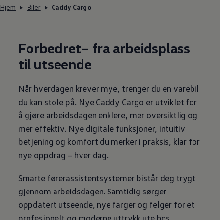
Hjem
Biler
Caddy Cargo
Forbedret– fra
arbeidsplass
til utseende
Når hverdagen krever mye, trenger du en
varebil
du kan stole på. Nye
Caddy Cargo
er utviklet for
å gjøre arbeidsdagen enklere, mer oversiktlig og
mer effektiv. Nye digitale funksjoner, intuitiv
betjening og komfort du merker i praksis, klar for
nye oppdrag – hver dag.
Smarte førerassistentsystemer bistår deg trygt
gjennom arbeidsdagen. Samtidig sørger
oppdatert utseende, nye farger og felger for et
profesjonelt og moderne uttrykk ute hos