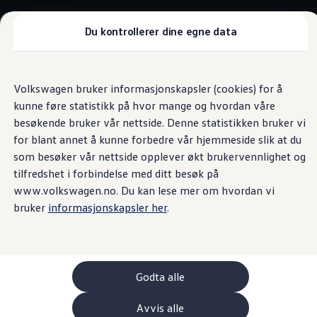
Biler
Nyttekjøretøy
Tilbehør
Du kontrollerer dine egne data
Sammenlign modeller
Konseptbiler
Gå
Gå direkte til
ID. Polo
direkte
hovedinnhold
ID. Buzz GTX Lang Varebil
Volkswagen bruker informasjonskapsler (cookies) for å
til
Kampanjer
kunne føre statistikk på hvor mange og hvordan våre
footer
ID. Polo
ID.3
besøkende bruker vår nettside. Denne statistikken bruker vi
ID.3 Neo
for blant annet å kunne forbedre vår hjemmeside slik at du
ID.4
som besøker vår nettside opplever økt brukervennlighet og
ID.7 Tourer
Våre varebiler
tilfredshet i forbindelse med ditt besøk på
Prislister
www.volkswagen.no. Du kan lese mer om hvordan vi
Kampanjer
bruker
informasjonskapsler her
.
ID. Buzz Cargo
Crafter
Leasing
Bilinnredning
Lastsikring
Billån
Godta alle
Bilforsikring
Varebiler med firehjulstrekk
Avvis alle
Proff leasing