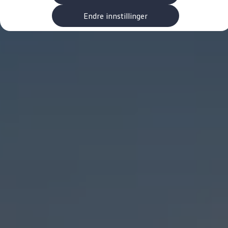
Kundeløfter
Connect Pro
Endre innstillinger
Klimakalkulator
Finansiering
Prislister
Leasing
Billån
Lease eller kjøpe bil
Bilforsikring
Lading
Ladekort fra Volkswagen
Hjemmelading
Hurtiglading
Ruteplanlegger
Elbillader
Rekkevidde-kalkulator
Ladekalkulator
Oppgitt vs. faktisk rekkevidde
Min Volkswagen
myVolkswagen
Biltilbehør
Programvareoppdateringer
Videoveiledninger
Instruksjonsbok
Kundeinformasjon