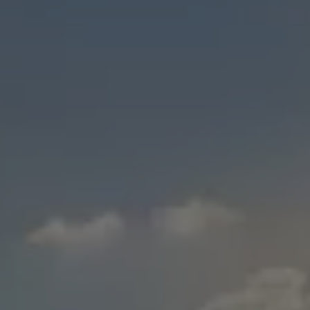
Varsellamper
Digitale tjenester
Connect Shop
Apper og tjenester
App-Connect
Kart og radio
Bilhold
Bilservice
Nybilgaranti
Verkstedtjenester
Veihjelp og bilberging
Service på elbil
Service for eldre modeller
Serviceavtale
Hvorfor velge merkeverksted
Magasin