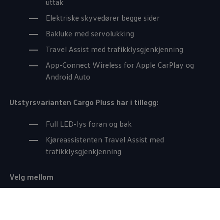
uttak
Elektriske skyvedører begge sider
Bakluke med servolukking
Travel Assist med trafikklysgjenkjenning
App-Connect Wireless for Apple CarPlay og
Android Auto
Utstyrsvarianten
Cargo
Pluss har i tillegg:
Full LED-lys foran og bak
Kjøreassistenten Travel Assist med
trafikklysgjenkjenning
Velg mellom
1
Caddy Cargo
2.0 TDI 122hk DSG fra kr 414 400
ekskl. mva