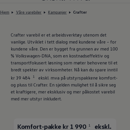
Hjem
Våre varebiler
Kampanjer
Crafter
Crafter
varebil
er et arbeidsverktøy utenom det
vanlige. Utviklet i tett dialog med kundene våre – for
kundene våre. Den er bygget fra grunnen av med 100
%
Volkswagen
-DNA, som en kostnadseffektiv og
transportfokusert løsning som møter behovene til et
bredt spekter av virksomheter. Nå kan du spare inntil
1
kr 39 484
ekskl. mva på utstyrspakkene komfort-
og pluss til
Crafter
. En sjelden mulighet til å sikre seg
et kraftigere, mer eksklusiv og mer påkostet
varebil
med mer utstyr inkludert.
Komfort-pakke kr 1 990
ekskl.
1