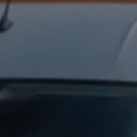
Varsellamper
Digitale tjenester
Connect Shop
Apper og tjenester
App-Connect
Kart og radio
Bilhold
Bilservice
Nybilgaranti
Verkstedtjenester
Veihjelp og bilberging
Service på elbil
Service for eldre modeller
Serviceavtale
Hvorfor velge merkeverksted
Magasin