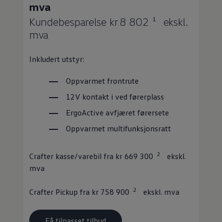
mva
Kundebesparelse kr 8 802
ekskl.
1
mva
Inkludert utstyr:
Oppvarmet frontrute
12V kontakt i ved førerplass
ErgoActive avfjæret førersete
Oppvarmet multifunksjonsratt
2
Crafter
kasse
/
varebil
fra kr 669 300
ekskl.
mva
2
Crafter
Pickup fra kr 758 900
ekskl. mva
Få tilpasset tilbud