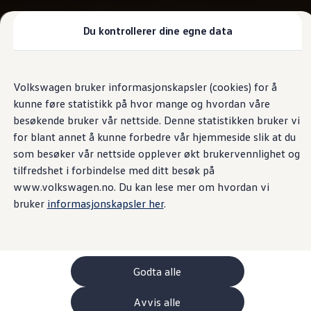
Biler
Nyttekjøretøy
Tilbehør
Du kontrollerer dine egne data
Sammenlign modeller
Konseptbiler
Gå
Gå direkte til
ID. Polo
direkte
hovedinnhold
ID. Buzz GTX Lang Varebil
Volkswagen bruker informasjonskapsler (cookies) for å
til
Kampanjer
kunne føre statistikk på hvor mange og hvordan våre
footer
ID. Polo
ID.3
besøkende bruker vår nettside. Denne statistikken bruker vi
ID.3 Neo
for blant annet å kunne forbedre vår hjemmeside slik at du
ID.4
som besøker vår nettside opplever økt brukervennlighet og
ID.7 Tourer
Våre varebiler
tilfredshet i forbindelse med ditt besøk på
Prislister
www.volkswagen.no. Du kan lese mer om hvordan vi
Kampanjer
bruker
informasjonskapsler her
.
ID. Buzz Cargo
Crafter
Leasing
Bilinnredning
Lastsikring
Billån
Godta alle
Bilforsikring
Varebiler med firehjulstrekk
Avvis alle
Proff leasing