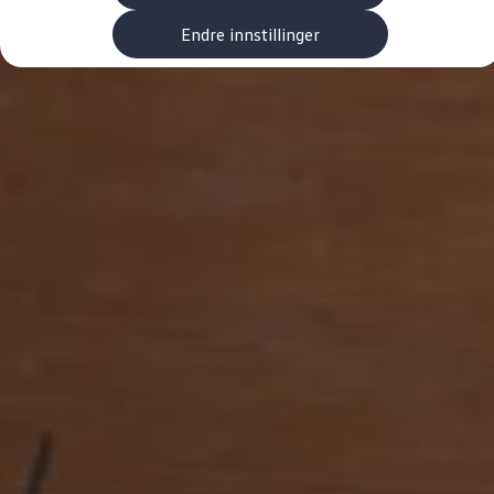
Kundeløfter
Connect Pro
Endre innstillinger
Klimakalkulator
Finansiering
Prislister
Leasing
Billån
Lease eller kjøpe bil
Bilforsikring
Lading
Ladekort fra Volkswagen
Hjemmelading
Hurtiglading
Ruteplanlegger
Elbillader
Rekkevidde-kalkulator
Ladekalkulator
Oppgitt vs. faktisk rekkevidde
Min Volkswagen
myVolkswagen
Biltilbehør
Programvareoppdateringer
Videoveiledninger
Instruksjonsbok
Kundeinformasjon