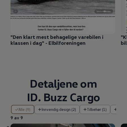
"Den klart mest behagelige varebilen i
"K
klassen i dag" - Elbilforeningen
bi
Detaljene om
ID. Buzz Cargo
9 av 9
Alle (9)
Innvendig design (2)
Tilbehør (1)
Tekn
9 av 9