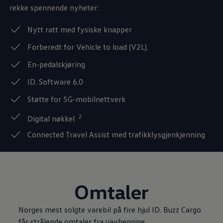
rekke spennende nyheter:
Nytt ratt med fysiske knapper
Forberedt for Vehicle to load (V2L).
En-pedalskjøring
ID. Software 6.0
Støtte for 5G-mobilnettverk
2
Digital nøkkel
Connected Travel Assist med trafikklysgjenkjenning
Omtaler
Norges
mest solgte
varebil
på fire hjul
ID. Buzz Cargo
får strålende omtaler fra uavhengige