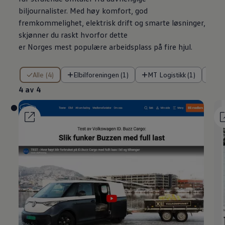
biljournalister. Med høy komfort, god
fremkommelighet, elektrisk drift og smarte løsninger,
skjønner du raskt hvorfor dette
er
Norges
mest
populære
arbeidsplass
på fire hjul.
4 av 4
Alle (4)
Elbilforeningen (1)
MT Logistikk (1)
Tu
4 av 4