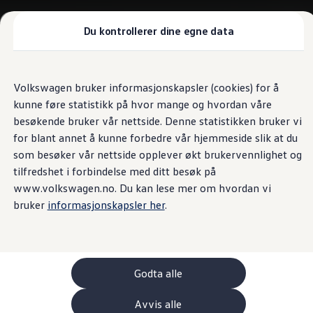
Biler
Nyttekjøretøy
Tilbehør
Du kontrollerer dine egne data
Sammenlign modeller
Konseptbiler
Gå
Gå direkte til
ID. Polo
direkte
hovedinnhold
ID. Buzz GTX Lang Varebil
Volkswagen bruker informasjonskapsler (cookies) for å
til
Kampanjer
kunne føre statistikk på hvor mange og hvordan våre
footer
ID. Polo
ID.3
besøkende bruker vår nettside. Denne statistikken bruker vi
ID.3 Neo
for blant annet å kunne forbedre vår hjemmeside slik at du
ID.4
som besøker vår nettside opplever økt brukervennlighet og
ID.7 Tourer
Våre varebiler
tilfredshet i forbindelse med ditt besøk på
Prislister
www.volkswagen.no. Du kan lese mer om hvordan vi
Kampanjer
bruker
informasjonskapsler her
.
ID. Buzz Cargo
Crafter
Leasing
Bilinnredning
Lastsikring
Billån
Godta alle
Bilforsikring
Varebiler med firehjulstrekk
Avvis alle
Proff leasing