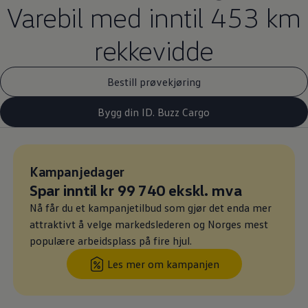
Varebil med inntil 453 km
rekkevidde
Bestill prøvekjøring
Bygg din ID. Buzz Cargo
Leasingpris
Kampanjedager
:
Ny pris
Spar inntil kr 99 740 ekskl. mva
:
Nå får du et kampanjetilbud som gjør det enda mer
attraktivt å velge markedslederen og
Norges
mest
populære
arbeidsplass
på fire hjul.
Les mer om kampanjen