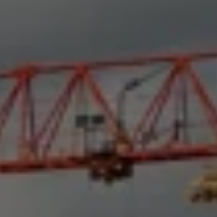
Varsellamper
Digitale tjenester
Connect Shop
Apper og tjenester
App-Connect
Kart og radio
Bilhold
Bilservice
Nybilgaranti
Verkstedtjenester
Veihjelp og bilberging
Service på elbil
Service for eldre modeller
Serviceavtale
Hvorfor velge merkeverksted
Magasin