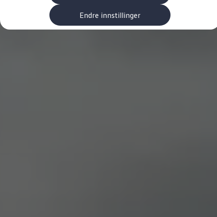
Kundeløfter
Connect Pro
Endre innstillinger
Klimakalkulator
Finansiering
Prislister
Leasing
Billån
Lease eller kjøpe bil
Bilforsikring
Lading
Ladekort fra Volkswagen
Hjemmelading
Hurtiglading
Ruteplanlegger
Elbillader
Rekkevidde-kalkulator
Ladekalkulator
Oppgitt vs. faktisk rekkevidde
Min Volkswagen
myVolkswagen
Biltilbehør
Programvareoppdateringer
Videoveiledninger
Instruksjonsbok
Kundeinformasjon