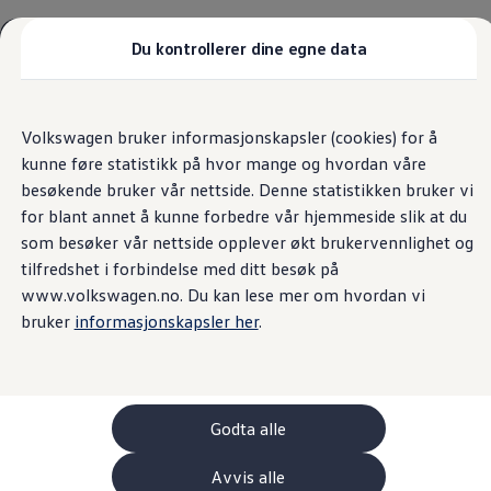
Biler
Tilbehør
Du kontrollerer dine egne data
Sammenlign modeller
Konseptbiler
Hjem
askim
Personvern
Gå
Gå direkte til
ID. Polo
direkte
hovedinnhold
ID. Buzz GTX Lang Varebil
Volkswagen bruker informasjonskapsler (cookies) for å
til
Kampanjer
kunne føre statistikk på hvor mange og hvordan våre
footer
ID. Polo
ID.3
besøkende bruker vår nettside. Denne statistikken bruker vi
Personvernerklæring
ID.3 Neo
for blant annet å kunne forbedre vår hjemmeside slik at du
ID.4
som besøker vår nettside opplever økt brukervennlighet og
ID.7 Tourer
Informasjonskapsler
Våre varebiler
tilfredshet i forbindelse med ditt besøk på
Prislister
www.volkswagen.no. Du kan lese mer om hvordan vi
Kampanjer
bruker
informasjonskapsler her
.
ID. Buzz Cargo
Personvernerklæring
Crafter
Leasing
Bilinnredning
1. INNLEDNING
Lastsikring
Billån
Godta alle
Bilforsikring
Vi er opptatt av at du skal ha tillit til oss og
Varebiler med firehjulstrekk
Avvis alle
Proff leasing
hvordan vi behandler dine personopplysninger. I