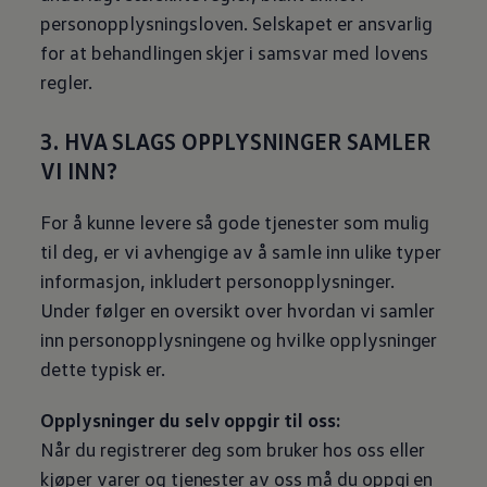
Varsellamper
personopplysningsloven. Selskapet er ansvarlig
Digitale tjenester
Connect Shop
for at behandlingen skjer i samsvar med lovens
Apper og tjenester
regler.
App-Connect
Kart og radio
Bilhold
3. HVA SLAGS OPPLYSNINGER SAMLER
Bilservice
VI INN?
Nybilgaranti
Verkstedtjenester
Veihjelp og bilberging
For å kunne levere så gode tjenester som mulig
Service på elbil
Service for eldre modeller
til deg, er vi avhengige av å samle inn ulike typer
Serviceavtale
informasjon, inkludert personopplysninger.
Hvorfor velge merkeverksted
Magasin
Under følger en oversikt over hvordan vi samler
inn personopplysningene og hvilke opplysninger
dette typisk er.
Opplysninger du selv oppgir til oss:
Når du registrerer deg som bruker hos oss eller
kjøper varer og tjenester av oss må du oppgi en