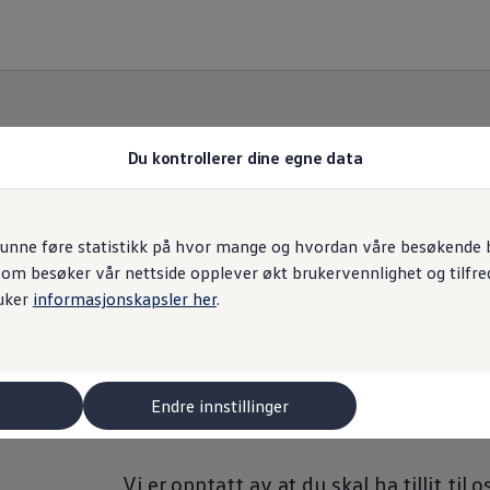
Du kontrollerer dine egne data
ng
unne føre statistikk på hvor mange og hvordan våre besøkende br
som besøker vår nettside opplever økt brukervennlighet og tilfre
uker
informasjonskapsler her
.
er
Endre innstillinger
1. INNLEDNING
Vi er opptatt av at du skal ha tillit ti