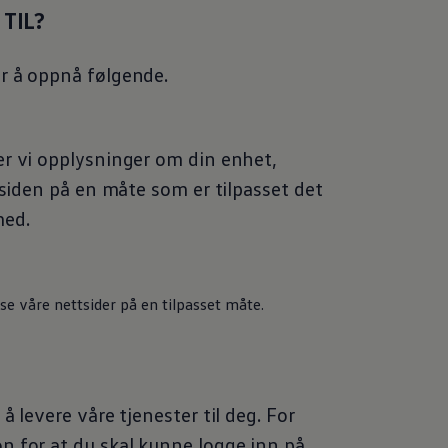
 TIL?
r å oppnå følgende.
er vi opplysninger om din enhet,
tsiden på en måte som er tilpasset det
med.
se våre nettsider på en tilpasset måte.
å levere våre tjenester til deg. For
n for at du skal kunne logge inn på