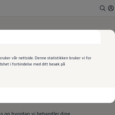
uker vår nettside. Denne statistikken bruker vi for
dshet i forbindelse med ditt besøk på
l oss og hvordan vi behandler dine