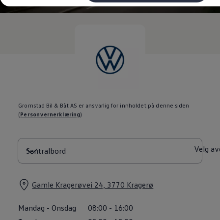
Kundeløfter
Connect Pro
Klimakalkulator
Finansiering
Prislister
Leasing
Billån
Lease eller kjøpe bil
Bilforsikring
Lading
Ladekort fra Volkswagen
Hjemmelading
Gromstad Bil & Båt AS er ansvarlig for innholdet på denne siden
Hurtiglading
(
Personvernerklæring
)
Ruteplanlegger
Elbillader
Rekkevidde-kalkulator
Ladekalkulator
Velg av
Oppgitt vs. faktisk rekkevidde
Min Volkswagen
myVolkswagen
Biltilbehør
Gamle Kragerøvei 24, 3770 Kragerø
Programvareoppdateringer
Videoveiledninger
Mandag
-
Onsdag
08:00
-
16:00
Instruksjonsbok
Kundeinformasjon