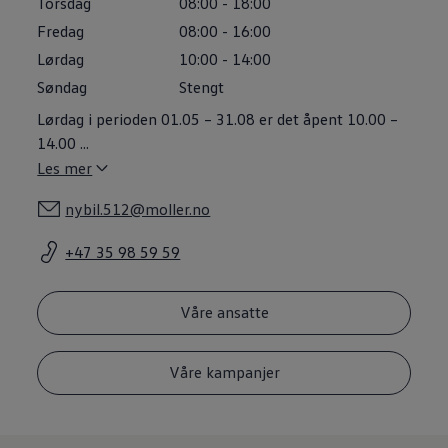
Torsdag
08:00
-
18:00
Varsellamper
Digitale tjenester
Fredag
08:00
-
16:00
Connect Shop
Lørdag
10:00
-
14:00
Apper og tjenester
App-Connect
Søndag
Stengt
Kart og radio
Lørdag i perioden 01.05 – 31.08 er det åpent 10.00 –
Bilhold
Bilservice
14.00
...
Nybilgaranti
Les mer
Verkstedtjenester
Veihjelp og bilberging
nybil.512@moller.no
Service på elbil
Service for eldre modeller
Serviceavtale
+47 35 98 59 59
Hvorfor velge merkeverksted
Magasin
Våre ansatte
Våre kampanjer