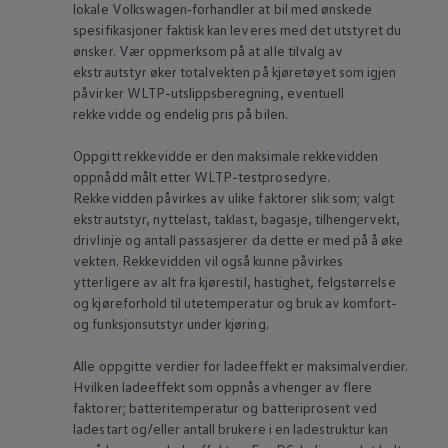
lokale
Volkswagen‑forhandler
at bil med ønskede
spesifikasjoner faktisk kan leveres med det utstyret du
ønsker. Vær oppmerksom på at alle tilvalg av
ekstrautstyr øker totalvekten på kjøretøyet som igjen
påvirker WLTP-utslippsberegning, eventuell
rekkevidde og endelig pris på bilen.
Oppgitt rekkevidde er den maksimale rekkevidden
oppnådd målt etter WLTP-testprosedyre.
Rekkevidden påvirkes av ulike faktorer slik som; valgt
ekstrautstyr,
nyttelast
, taklast, bagasje, tilhengervekt,
drivlinje og antall passasjerer da dette er med på å øke
vekten. Rekkevidden vil også kunne påvirkes
ytterligere av alt fra kjørestil, hastighet, felgstørrelse
og kjøreforhold til utetemperatur og bruk av komfort-
og funksjonsutstyr under kjøring.
Alle oppgitte verdier for ladeeffekt er maksimalverdier.
Hvilken ladeeffekt som oppnås avhenger av flere
faktorer; batteritemperatur og batteriprosent ved
ladestart og/eller antall brukere i en ladestruktur kan