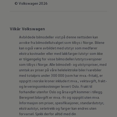
© Volkswagen 2026
Vilkår Volkswagen
Avbildede bilmodeller vist på denne nettsiden kan
avvike fra bilmodellutvalget som tilbys i Norge. Bilene
kan også være avbildet med utstyr som medfører
ekstra kostnader eller med lakkfarger/utstyr som ikke
er tilgjengelig for visse bilmodeller/utstyrsversjoner
som tilbys i Norge. Alle bilmodell- og utstyrspriser, med
unntak av priser på våre helelektriske biler/varebiler
med totalpris under 300 000 (som har mva.-fritak), er
oppgitt i norske kroner inkludert mva., vektavgift, frakt-
og leveringsomkostninger levert Oslo. Frakt til
forhandler utenfor Oslo og årsavgift kommer i tillegg.
Beregnet bilavgift er mva.-fri og oppgitt uten mva.
Informasjon om priser, spesifikasjoner, standardutstyr,
ekstrautstyr, setetrekk og farger kan endres uten
forvarsel. Sjekk derfor alltid med din