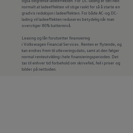
også begrense ladeeffekten. For DC-lading er det helt
normalt at ladeeffekten vil stige raskt for så å starte en
gradvis reduksjon i ladeeffekten. For både AC-og DC-
lading vil ladeeffekten reduseres betydelig når man
overstiger 80% batterinivå.
Leasing og lån forutsetter finansiering
i
Volkswagen
Financial Services. Renten er flytende, og
kan endres frem til utleveringsdato, samt at den følger
normal renteutvikling i hele finansieringsperioden. Det
tas til enhver tid forbehold om skrivefeil, feil i priser og
bilder på nettsiden.