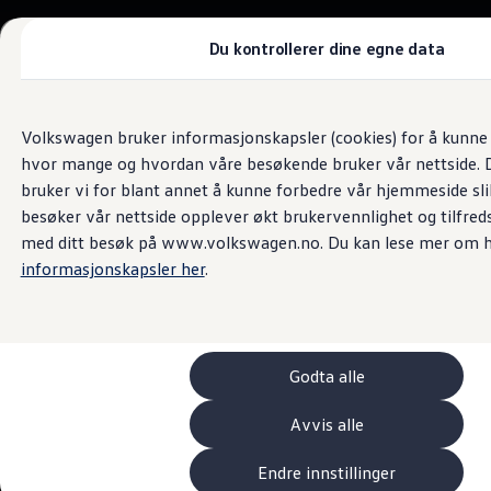
Biler
Tilbehør
Du kontrollerer dine egne data
Sammenlign modeller
Konseptbiler
Gå
Gå direkte til
ID. Polo
Bilsalg og servicetjenester
direkte
hovedinnhold
ID. Buzz GTX Lang Varebil
Volkswagen bruker informasjonskapsler (cookies) for å kunne f
Gromstad Bil & Båt
til
Kampanjer
hvor mange og hvordan våre besøkende bruker vår nettside. D
footer
ID. Polo
ID.3
bruker vi for blant annet å kunne forbedre vår hjemmeside sl
4.8
|
392 kundeanmeldelser
ID.3 Neo
besøker vår nettside opplever økt brukervennlighet og tilfreds
ID.4
med ditt besøk på www.volkswagen.no. Du kan lese mer om h
ID.7 Tourer
Våre varebiler
informasjonskapsler her
.
Prislister
Kampanjer
ID. Buzz Cargo
Crafter
Leasing
Godta alle
Bilinnredning
Lastsikring
Billån
Avvis alle
Bilforsikring
Varebiler med firehjulstrekk
Endre innstillinger
Proff leasing