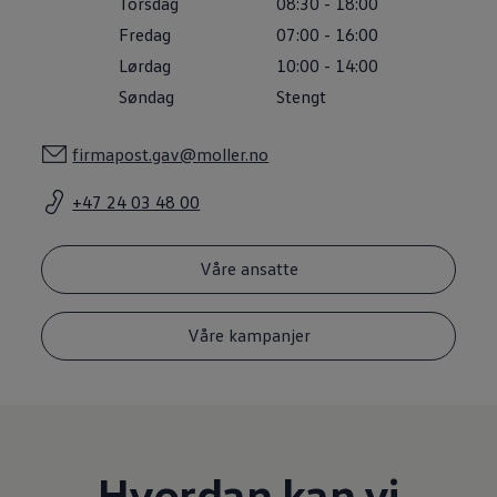
Torsdag
08:30
-
18:00
Varsellamper
Digitale tjenester
Fredag
07:00
-
16:00
Connect Shop
Lørdag
10:00
-
14:00
Apper og tjenester
App-Connect
Søndag
Stengt
Kart og radio
Bilhold
Bilservice
firmapost.gav@moller.no
Nybilgaranti
Verkstedtjenester
+47 24 03 48 00
Veihjelp og bilberging
Service på elbil
Service for eldre modeller
Våre ansatte
Serviceavtale
Hvorfor velge merkeverksted
Magasin
Våre kampanjer
Hvordan kan vi