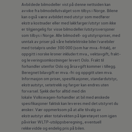
Avbildede bilmodeller vist på denne nettsiden kan
avvike fra bilmodellutvalget som tilbys i Norge. Bilene
kan også være avbildet med utstyr som medfører
ekstra kostnader eller med lakkfarger/utstyr som ikke
er tilgjengelig for visse bilmodeller/utstyrsversjoner
som tilbys i Norge. Alle bilmodell- og utstyrspriser, med
unntak av priser på våre helelektriske biler/varebiler
med totalpris under 300 000 (som har mva.-fritak), er
oppgitt i norske kroner inkludert mva., vektavgift, frakt-
og leveringsomkostninger levert Oslo. Frakt til
forhandler utenfor Oslo og årsavgift kommer i tillegg.
Beregnet bilavgift er mva.-fri og oppgitt uten mva.
Informasjon om priser, spesifikasjoner, standardutstyr,
ekstrautstyr, setetrekk og farger kan endres uten
forvarsel. Sjekk derfor alltid med din
lokale
Volkswagen‑forhandler
at bil med ønskede
spesifikasjoner faktisk kan leveres med det utstyret du
ønsker. Vær oppmerksom på at alle tilvalg av
ekstrautstyr øker totalvekten på kjøretøyet som igjen
påvirker WLTP-utslippsberegning, eventuell
rekkevidde og endelig pris på bilen.