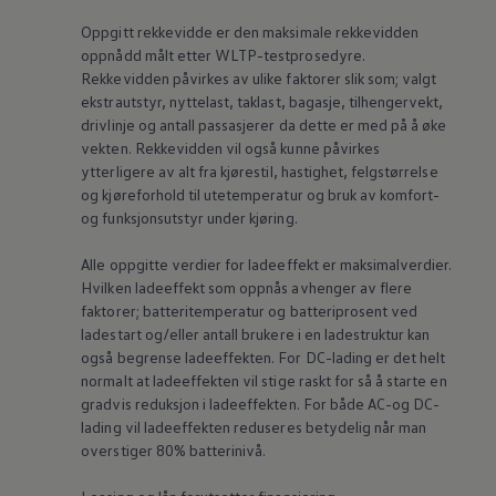
Oppgitt rekkevidde er den maksimale rekkevidden
oppnådd målt etter WLTP-testprosedyre.
Rekkevidden påvirkes av ulike faktorer slik som; valgt
ekstrautstyr,
nyttelast
, taklast, bagasje, tilhengervekt,
drivlinje og antall passasjerer da dette er med på å øke
vekten. Rekkevidden vil også kunne påvirkes
ytterligere av alt fra kjørestil, hastighet, felgstørrelse
og kjøreforhold til utetemperatur og bruk av komfort-
og funksjonsutstyr under kjøring.
Alle oppgitte verdier for ladeeffekt er maksimalverdier.
Hvilken ladeeffekt som oppnås avhenger av flere
faktorer; batteritemperatur og batteriprosent ved
ladestart og/eller antall brukere i en ladestruktur kan
også begrense ladeeffekten. For DC-lading er det helt
normalt at ladeeffekten vil stige raskt for så å starte en
gradvis reduksjon i ladeeffekten. For både AC-og DC-
lading vil ladeeffekten reduseres betydelig når man
overstiger 80% batterinivå.