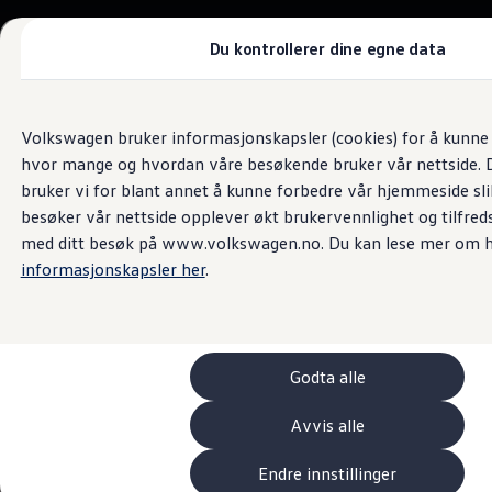
Biler
Tilbehør
Du kontrollerer dine egne data
Sammenlign modeller
Konseptbiler
Gå
Gå direkte til
ID. Polo
Bilsalg og servicetjenester
direkte
hovedinnhold
ID. Buzz GTX Lang Varebil
Volkswagen bruker informasjonskapsler (cookies) for å kunne f
Gumpens Auto Vest
til
Kampanjer
hvor mange og hvordan våre besøkende bruker vår nettside. D
footer
ID. Polo
ID.3
bruker vi for blant annet å kunne forbedre vår hjemmeside sl
4.7
|
1550 kundeanmeldelser
ID.3 Neo
besøker vår nettside opplever økt brukervennlighet og tilfreds
ID.4
med ditt besøk på www.volkswagen.no. Du kan lese mer om h
ID.7 Tourer
Våre varebiler
informasjonskapsler her
.
Prislister
Kampanjer
ID. Buzz Cargo
Crafter
Leasing
Godta alle
Bilinnredning
Lastsikring
Billån
Avvis alle
Bilforsikring
Varebiler med firehjulstrekk
Endre innstillinger
Proff leasing