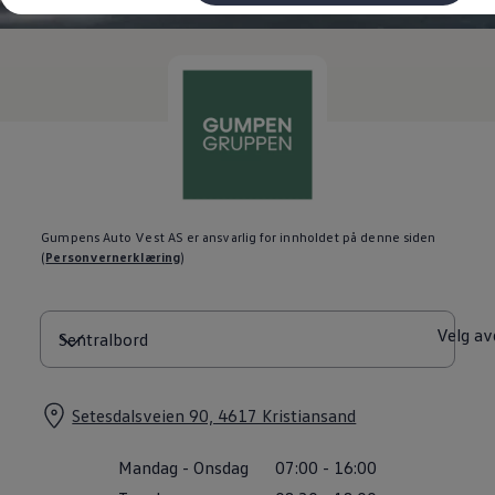
Kundeløfter
Connect Pro
Klimakalkulator
Finansiering
Prislister
Leasing
Billån
Lease eller kjøpe bil
Bilforsikring
Lading
Ladekort fra Volkswagen
Hjemmelading
Gumpens Auto Vest AS er ansvarlig for innholdet på denne siden
Hurtiglading
(
Personvernerklæring
)
Ruteplanlegger
Elbillader
Rekkevidde-kalkulator
Ladekalkulator
Velg av
Oppgitt vs. faktisk rekkevidde
Min Volkswagen
myVolkswagen
Biltilbehør
Setesdalsveien 90, 4617 Kristiansand
Programvareoppdateringer
Videoveiledninger
Mandag
-
Onsdag
07:00
-
16:00
Instruksjonsbok
Kundeinformasjon