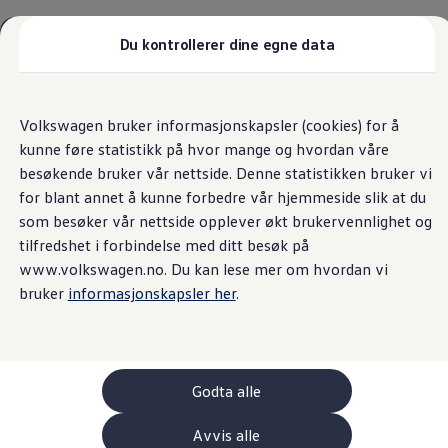
Biler
Tilbehør
Du kontrollerer dine egne data
Sammenlign modeller
Konseptbiler
Hjem
mandal
Personvern
Gå
Gå direkte til
ID. Polo
direkte
hovedinnhold
ID. Buzz GTX Lang Varebil
Volkswagen bruker informasjonskapsler (cookies) for å
til
Kampanjer
kunne føre statistikk på hvor mange og hvordan våre
footer
ID. Polo
ID.3
besøkende bruker vår nettside. Denne statistikken bruker vi
Personvernerklæring
ID.3 Neo
for blant annet å kunne forbedre vår hjemmeside slik at du
ID.4
som besøker vår nettside opplever økt brukervennlighet og
ID.7 Tourer
Informasjonskapsler
Våre varebiler
tilfredshet i forbindelse med ditt besøk på
Prislister
www.volkswagen.no. Du kan lese mer om hvordan vi
Kampanjer
bruker
informasjonskapsler her
.
ID. Buzz Cargo
Personvernerklæring
Crafter
Leasing
Bilinnredning
1. INNLEDNING
Lastsikring
Billån
Godta alle
Bilforsikring
Vi er opptatt av at du skal ha tillit til oss og
Varebiler med firehjulstrekk
Avvis alle
Proff leasing
hvordan vi behandler dine personopplysninger. I