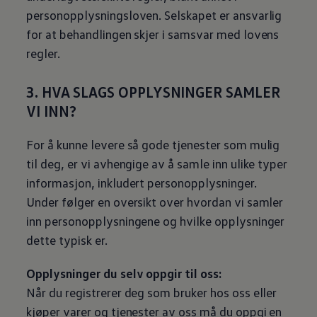
Varsellamper
personopplysningsloven. Selskapet er ansvarlig
Digitale tjenester
Connect Shop
for at behandlingen skjer i samsvar med lovens
Apper og tjenester
regler.
App-Connect
Kart og radio
Bilhold
3. HVA SLAGS OPPLYSNINGER SAMLER
Bilservice
VI INN?
Nybilgaranti
Verkstedtjenester
Veihjelp og bilberging
For å kunne levere så gode tjenester som mulig
Service på elbil
Service for eldre modeller
til deg, er vi avhengige av å samle inn ulike typer
Serviceavtale
informasjon, inkludert personopplysninger.
Hvorfor velge merkeverksted
Magasin
Under følger en oversikt over hvordan vi samler
inn personopplysningene og hvilke opplysninger
dette typisk er.
Opplysninger du selv oppgir til oss:
Når du registrerer deg som bruker hos oss eller
kjøper varer og tjenester av oss må du oppgi en