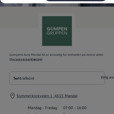
Kundeløfter
Connect Pro
Klimakalkulator
Finansiering
Prislister
Leasing
Billån
Lease eller kjøpe bil
Bilforsikring
Lading
Ladekort fra Volkswagen
Hjemmelading
Gumpens Auto Mandal AS er ansvarlig for innholdet på denne siden
Hurtiglading
(
Personvernerklæring
)
Ruteplanlegger
Elbillader
Rekkevidde-kalkulator
Ladekalkulator
Velg av
Oppgitt vs. faktisk rekkevidde
Min Volkswagen
myVolkswagen
Biltilbehør
Sommerkrokveien 1, 4515 Mandal
Programvareoppdateringer
Videoveiledninger
Mandag
-
Fredag
07:00
-
16:00
Instruksjonsbok
Kundeinformasjon