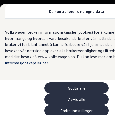
Biler
Tilbehør
Du kontrollerer dine egne data
Sammenlign modeller
Konseptbiler
Gå
Gå direkte til
ID. Polo
Service
direkte
hovedinnhold
ID. Buzz GTX Lang Varebil
Volkswagen bruker informasjonskapsler (cookies) for å kunne f
Gumpens Auto Mandal
til
Kampanjer
hvor mange og hvordan våre besøkende bruker vår nettside. D
footer
ID. Polo
ID.3
bruker vi for blant annet å kunne forbedre vår hjemmeside sl
4.7
|
406 kundeanmeldelser
ID.3 Neo
besøker vår nettside opplever økt brukervennlighet og tilfreds
ID.4
med ditt besøk på www.volkswagen.no. Du kan lese mer om h
ID.7 Tourer
Våre varebiler
informasjonskapsler her
.
Prislister
Kampanjer
ID. Buzz Cargo
Crafter
Leasing
Godta alle
Bilinnredning
Lastsikring
Billån
Avvis alle
Bilforsikring
Varebiler med firehjulstrekk
Endre innstillinger
Proff leasing