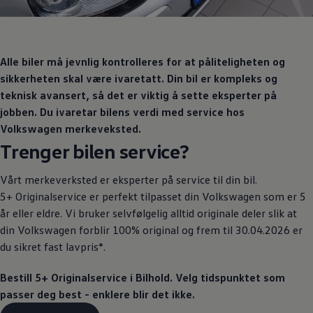
Varsellamper
Digitale tjenester
Connect Shop
Apper og tjenester
App-Connect
Alle biler må jevnlig kontrolleres for at påliteligheten og
Kart og radio
sikkerheten skal være ivaretatt. Din bil er kompleks og
Bilhold
teknisk avansert, så det er viktig å sette eksperter på
Bilservice
Nybilgaranti
jobben. Du ivaretar bilens verdi med service hos
Verkstedtjenester
Volkswagen
merkeveksted.
Veihjelp og bilberging
Trenger bilen service?
Service på elbil
Service for eldre modeller
Serviceavtale
Vårt
merkeverksted
er eksperter på service til din bil.
Hvorfor velge merkeverksted
5+ Originalservice
er perfekt tilpasset din
Volkswagen
som er 5
Magasin
år eller eldre. Vi bruker selvfølgelig alltid originale deler slik at
din
Volkswagen
forblir 100% original og frem til 30.04.2026 er
du sikret fast lavpris*.
Bestill
5+ Originalservice
i Bilhold. Velg tidspunktet som
passer deg best - enklere blir det ikke.