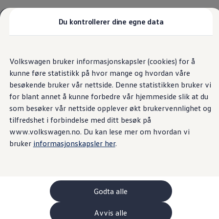
Biler
Tilbehør
Du kontrollerer dine egne data
Sammenlign modeller
Konseptbiler
Gå
Gå direkte til
ID. Polo
direkte
hovedinnhold
ID. Buzz GTX Lang Varebil
Fast lavpris på 5+
Volkswagen bruker informasjonskapsler (cookies) for å
til
Kampanjer
kunne føre statistikk på hvor mange og hvordan våre
footer
ID. Polo
Originalservice
ID.3
besøkende bruker vår nettside. Denne statistikken bruker vi
ID.3 Neo
for blant annet å kunne forbedre vår hjemmeside slik at du
ID.4
som besøker vår nettside opplever økt brukervennlighet og
ID.7 Tourer
Gumpens Auto Mandal AS er ansvarlig for innholdet på denne siden.
Våre varebiler
tilfredshet i forbindelse med ditt besøk på
(
Personvernerklæring
)
Prislister
www.volkswagen.no. Du kan lese mer om hvordan vi
Kampanjer
bruker
informasjonskapsler her
.
ID. Buzz Cargo
Crafter
Leasing
Bilinnredning
Lastsikring
Billån
Godta alle
Bilforsikring
Varebiler med firehjulstrekk
Avvis alle
Proff leasing