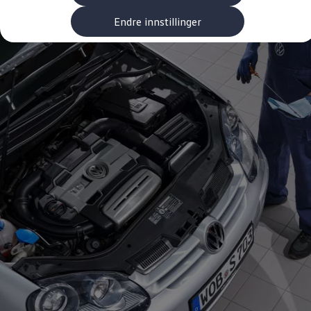
Kundeløfter
Connect Pro
Endre innstillinger
Klimakalkulator
Finansiering
Prislister
Leasing
Billån
Lease eller kjøpe bil
Bilforsikring
Lading
Ladekort fra Volkswagen
Hjemmelading
Hurtiglading
Ruteplanlegger
Elbillader
Rekkevidde-kalkulator
Ladekalkulator
Oppgitt vs. faktisk rekkevidde
Min Volkswagen
myVolkswagen
Biltilbehør
Programvareoppdateringer
Videoveiledninger
Instruksjonsbok
Kundeinformasjon