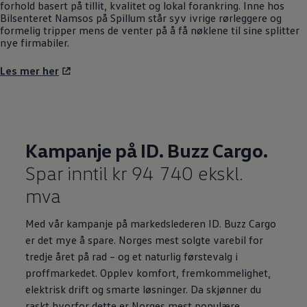
forhold basert på tillit, kvalitet og lokal forankring. Inne hos
Bilsenteret Namsos på Spillum står syv ivrige rørleggere og
formelig tripper mens de venter på å få nøklene til sine splitter
nye firmabiler.
Les mer her
Kampanje på ID. Buzz Cargo.
Spar inntil kr 94 740 ekskl.
mva
Med vår kampanje på markedslederen ID. Buzz Cargo
er det mye å spare. Norges mest solgte varebil for
tredje året på rad – og et naturlig førstevalg i
proffmarkedet. Opplev komfort, fremkommelighet,
elektrisk drift og smarte løsninger. Da skjønner du
raskt hvorfor dette er Norges mest populære