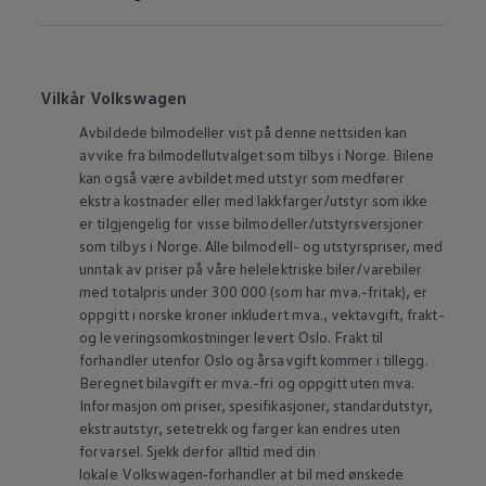
Vilkår Volkswagen
Avbildede bilmodeller vist på denne nettsiden kan
avvike fra bilmodellutvalget som tilbys i Norge. Bilene
kan også være avbildet med utstyr som medfører
ekstra kostnader eller med lakkfarger/utstyr som ikke
er tilgjengelig for visse bilmodeller/utstyrsversjoner
som tilbys i Norge. Alle bilmodell- og utstyrspriser, med
unntak av priser på våre helelektriske biler/varebiler
med totalpris under 300 000 (som har mva.-fritak), er
oppgitt i norske kroner inkludert mva., vektavgift, frakt-
og leveringsomkostninger levert Oslo. Frakt til
forhandler utenfor Oslo og årsavgift kommer i tillegg.
Beregnet bilavgift er mva.-fri og oppgitt uten mva.
Informasjon om priser, spesifikasjoner, standardutstyr,
ekstrautstyr, setetrekk og farger kan endres uten
forvarsel. Sjekk derfor alltid med din
lokale
Volkswagen‑forhandler
at bil med ønskede