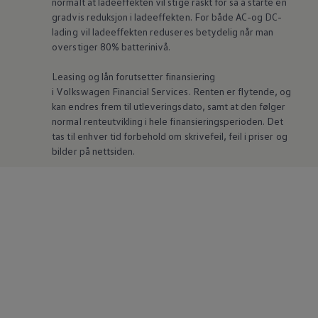
normalt at ladeeffekten vil stige raskt for så å starte en
gradvis reduksjon i ladeeffekten. For både AC-og DC-
lading vil ladeeffekten reduseres betydelig når man
overstiger 80% batterinivå.
Leasing og lån forutsetter finansiering
i
Volkswagen
Financial Services. Renten er flytende, og
kan endres frem til utleveringsdato, samt at den følger
normal renteutvikling i hele finansieringsperioden. Det
tas til enhver tid forbehold om skrivefeil, feil i priser og
bilder på nettsiden.