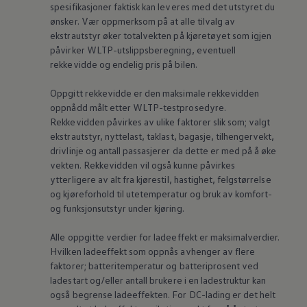
spesifikasjoner faktisk kan leveres med det utstyret du
ønsker. Vær oppmerksom på at alle tilvalg av
ekstrautstyr øker totalvekten på kjøretøyet som igjen
påvirker WLTP-utslippsberegning, eventuell
rekkevidde og endelig pris på bilen.
Oppgitt rekkevidde er den maksimale rekkevidden
oppnådd målt etter WLTP-testprosedyre.
Rekkevidden påvirkes av ulike faktorer slik som; valgt
ekstrautstyr,
nyttelast
, taklast, bagasje, tilhengervekt,
drivlinje og antall passasjerer da dette er med på å øke
vekten. Rekkevidden vil også kunne påvirkes
ytterligere av alt fra kjørestil, hastighet, felgstørrelse
og kjøreforhold til utetemperatur og bruk av komfort-
og funksjonsutstyr under kjøring.
Alle oppgitte verdier for ladeeffekt er maksimalverdier.
Hvilken ladeeffekt som oppnås avhenger av flere
faktorer; batteritemperatur og batteriprosent ved
ladestart og/eller antall brukere i en ladestruktur kan
også begrense ladeeffekten. For DC-lading er det helt