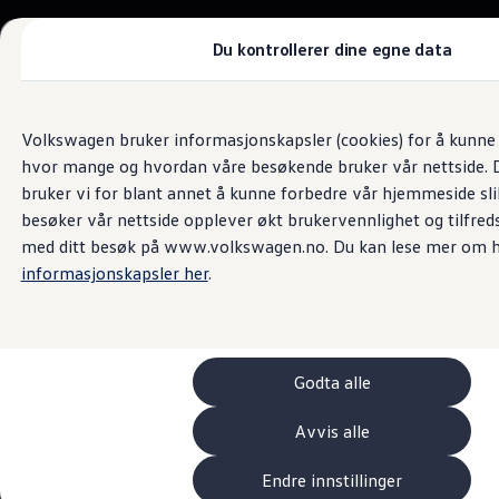
Biler
Tilbehør
Du kontrollerer dine egne data
Sammenlign modeller
Konseptbiler
Gå
Gå direkte til
ID. Polo
Bilsalg og servicetjenester
direkte
hovedinnhold
ID. Buzz GTX Lang Varebil
Volkswagen bruker informasjonskapsler (cookies) for å kunne f
Bilsenteret Namsos
til
Kampanjer
hvor mange og hvordan våre besøkende bruker vår nettside. D
footer
ID. Polo
ID.3
bruker vi for blant annet å kunne forbedre vår hjemmeside sl
4.9
|
394 kundeanmeldelser
ID.3 Neo
besøker vår nettside opplever økt brukervennlighet og tilfreds
ID.4
med ditt besøk på www.volkswagen.no. Du kan lese mer om h
ID.7 Tourer
Våre varebiler
informasjonskapsler her
.
Prislister
Kampanjer
ID. Buzz Cargo
Crafter
Leasing
Godta alle
Bilinnredning
Lastsikring
Billån
Avvis alle
Bilforsikring
Varebiler med firehjulstrekk
Endre innstillinger
Proff leasing