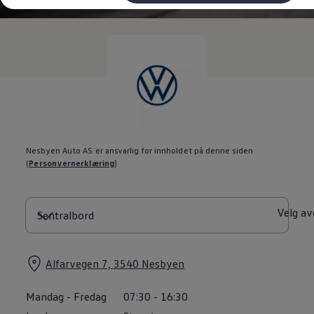
Kundeløfter
Connect Pro
Klimakalkulator
Finansiering
Prislister
Leasing
Billån
Lease eller kjøpe bil
Bilforsikring
Lading
Ladekort fra Volkswagen
Hjemmelading
Nesbyen Auto AS er ansvarlig for innholdet på denne siden
Hurtiglading
(
Personvernerklæring
)
Ruteplanlegger
Elbillader
Rekkevidde-kalkulator
Ladekalkulator
Velg av
Oppgitt vs. faktisk rekkevidde
Min Volkswagen
myVolkswagen
Biltilbehør
Alfarvegen 7, 3540 Nesbyen
Programvareoppdateringer
Videoveiledninger
Mandag
-
Fredag
07:30
-
16:30
Instruksjonsbok
Kundeinformasjon