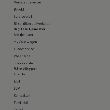
Verkstedtjenester
Bilhold
Service elbil
Bli sertifisert bilverksted
Digitale tjenester
Alle tjenester
myVolkswagen
Kundeservice
We Charge
Si opp avtale
Våre biltyper
Liten bil
Elbil
SUV
Kompaktbil
Familiebil
Coupé