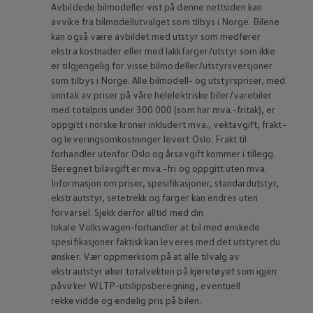
Avbildede bilmodeller vist på denne nettsiden kan
avvike fra bilmodellutvalget som tilbys i Norge. Bilene
kan også være avbildet med utstyr som medfører
ekstra kostnader eller med lakkfarger/utstyr som ikke
er tilgjengelig for visse bilmodeller/utstyrsversjoner
som tilbys i Norge. Alle bilmodell- og utstyrspriser, med
unntak av priser på våre helelektriske biler/varebiler
med totalpris under 300 000 (som har mva.-fritak), er
oppgitt i norske kroner inkludert mva., vektavgift, frakt-
og leveringsomkostninger levert Oslo. Frakt til
forhandler utenfor Oslo og årsavgift kommer i tillegg.
Beregnet bilavgift er mva.-fri og oppgitt uten mva.
Informasjon om priser, spesifikasjoner, standardutstyr,
ekstrautstyr, setetrekk og farger kan endres uten
forvarsel. Sjekk derfor alltid med din
lokale
Volkswagen‑forhandler
at bil med ønskede
spesifikasjoner faktisk kan leveres med det utstyret du
ønsker. Vær oppmerksom på at alle tilvalg av
ekstrautstyr øker totalvekten på kjøretøyet som igjen
påvirker WLTP-utslippsberegning, eventuell
rekkevidde og endelig pris på bilen.