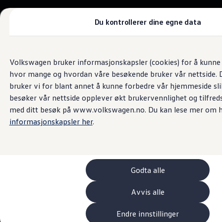
Biler
Tilbehør
Du kontrollerer dine egne data
Sammenlign modeller
Konseptbiler
Gå
Gå direkte til
ID. Polo
Bilsalg og servicetjenester
direkte
hovedinnhold
ID. Buzz GTX Lang Varebil
Volkswagen bruker informasjonskapsler (cookies) for å kunne f
Nesbyen Auto
til
Kampanjer
hvor mange og hvordan våre besøkende bruker vår nettside. D
footer
ID. Polo
ID.3
bruker vi for blant annet å kunne forbedre vår hjemmeside sl
4.9
|
247 kundeanmeldelser
ID.3 Neo
besøker vår nettside opplever økt brukervennlighet og tilfreds
ID.4
med ditt besøk på www.volkswagen.no. Du kan lese mer om h
ID.7 Tourer
Våre varebiler
informasjonskapsler her
.
Prislister
Kampanjer
ID. Buzz Cargo
Crafter
Leasing
Godta alle
Bilinnredning
Lastsikring
Billån
Avvis alle
Bilforsikring
Varebiler med firehjulstrekk
Endre innstillinger
Proff leasing