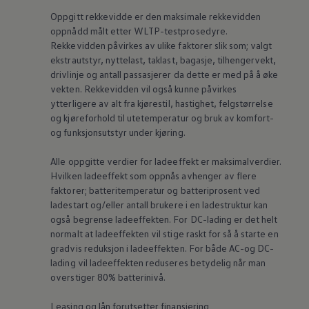
Oppgitt rekkevidde er den maksimale rekkevidden
oppnådd målt etter WLTP-testprosedyre.
Rekkevidden påvirkes av ulike faktorer slik som; valgt
ekstrautstyr,
nyttelast
, taklast, bagasje, tilhengervekt,
drivlinje og antall passasjerer da dette er med på å øke
vekten. Rekkevidden vil også kunne påvirkes
ytterligere av alt fra kjørestil, hastighet, felgstørrelse
og kjøreforhold til utetemperatur og bruk av komfort-
og funksjonsutstyr under kjøring.
Alle oppgitte verdier for ladeeffekt er maksimalverdier.
Hvilken ladeeffekt som oppnås avhenger av flere
faktorer; batteritemperatur og batteriprosent ved
ladestart og/eller antall brukere i en ladestruktur kan
også begrense ladeeffekten. For DC-lading er det helt
normalt at ladeeffekten vil stige raskt for så å starte en
gradvis reduksjon i ladeeffekten. For både AC-og DC-
lading vil ladeeffekten reduseres betydelig når man
overstiger 80% batterinivå.
Leasing og lån forutsetter finansiering