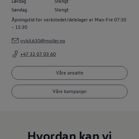
Lørdag
Stengt
Varsellamper
Digitale tjenester
Søndag
Stengt
Connect Shop
Åpningstid for verkstedet/delelager er Man-Fre 07:30
Apper og tjenester
App-Connect
– 15:30
Kart og radio
Bilhold
nybil.630@moller.no
Bilservice
Nybilgaranti
Verkstedtjenester
+47 32 07 03 60
Veihjelp og bilberging
Service på elbil
Service for eldre modeller
Våre ansatte
Serviceavtale
Hvorfor velge merkeverksted
Magasin
Våre kampanjer
Hvordan kan vi