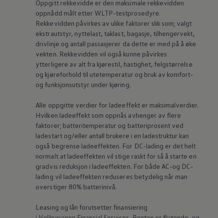
Oppgitt rekkevidde er den maksimale rekkevidden
oppnådd målt etter WLTP-testprosedyre.
Rekkevidden påvirkes av ulike faktorer slik som; valgt
ekstrautstyr,
nyttelast
, taklast, bagasje, tilhengervekt,
drivlinje og antall passasjerer da dette er med på å øke
vekten. Rekkevidden vil også kunne påvirkes
ytterligere av alt fra kjørestil, hastighet, felgstørrelse
og kjøreforhold til utetemperatur og bruk av komfort-
og funksjonsutstyr under kjøring.
Alle oppgitte verdier for ladeeffekt er maksimalverdier.
Hvilken ladeeffekt som oppnås avhenger av flere
faktorer; batteritemperatur og batteriprosent ved
ladestart og/eller antall brukere i en ladestruktur kan
også begrense ladeeffekten. For DC-lading er det helt
normalt at ladeeffekten vil stige raskt for så å starte en
gradvis reduksjon i ladeeffekten. For både AC-og DC-
lading vil ladeeffekten reduseres betydelig når man
overstiger 80% batterinivå.
Leasing og lån forutsetter finansiering
i
Volkswagen
Financial Services. Renten er flytende, og