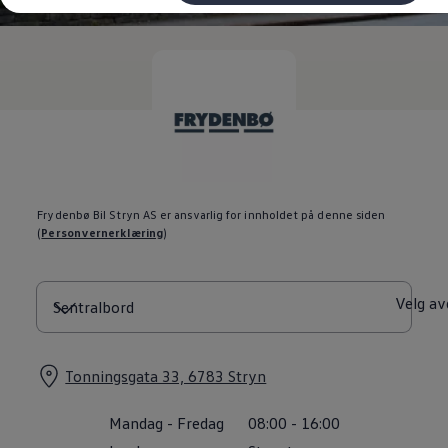
Kundeløfter
Connect Pro
Klimakalkulator
Finansiering
Prislister
Leasing
Billån
Lease eller kjøpe bil
Bilforsikring
Lading
Ladekort fra Volkswagen
Hjemmelading
Frydenbø Bil Stryn AS er ansvarlig for innholdet på denne siden
Hurtiglading
(
Personvernerklæring
)
Ruteplanlegger
Elbillader
Rekkevidde-kalkulator
Ladekalkulator
Velg av
Oppgitt vs. faktisk rekkevidde
Min Volkswagen
myVolkswagen
Biltilbehør
Tonningsgata 33, 6783 Stryn
Programvareoppdateringer
Videoveiledninger
Mandag
-
Fredag
08:00
-
16:00
Instruksjonsbok
Kundeinformasjon