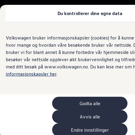
Biler
Tilbehør
Du kontrollerer dine egne data
Sammenlign modeller
Konseptbiler
Gå
Gå direkte til
ID. Polo
Bilsalg og servicetjenester
direkte
hovedinnhold
ID. Buzz GTX Lang Varebil
Volkswagen bruker informasjonskapsler (cookies) for å kunne f
Frydenbø Bil Stryn
til
Kampanjer
hvor mange og hvordan våre besøkende bruker vår nettside. D
footer
ID. Polo
ID.3
bruker vi for blant annet å kunne forbedre vår hjemmeside sl
4.9
|
182 kundeanmeldelser
ID.3 Neo
besøker vår nettside opplever økt brukervennlighet og tilfreds
ID.4
med ditt besøk på www.volkswagen.no. Du kan lese mer om h
ID.7 Tourer
Våre varebiler
informasjonskapsler her
.
Prislister
Kampanjer
ID. Buzz Cargo
Crafter
Leasing
Godta alle
Bilinnredning
Lastsikring
Billån
Avvis alle
Bilforsikring
Varebiler med firehjulstrekk
Endre innstillinger
Proff leasing