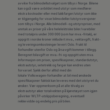
avvike fra bilmodellutvalget som tilbys i Norge. Bilene
kan også være avbildet med utstyr som medfører
ekstra kostnader eller med lakkfarger/utstyr som ikke
er tilgjengelig for visse bilmodeller/utstyrsversjoner
som tilbys i Norge. Alle bilmodell- og utstyrspriser, med
unntak av priser på våre helelektriske biler/varebiler
med totalpris under 300 000 (som har mva.-fritak), er
oppgitt i norske kroner inkludert mva., vektavgift, frakt-
og leveringsomkostninger levert Oslo. Frakt til
forhandler utenfor Oslo og årsavgift kommer i tillegg.
Beregnet bilavgift er mva.-fri og oppgitt uten mva.
Informasjon om priser, spesifikasjoner, standardutstyr,
ekstrautstyr, setetrekk og farger kan endres uten
forvarsel. Sjekk derfor alltid med din
lokale
Volkswagen‑forhandler
at bil med ønskede
spesifikasjoner faktisk kan leveres med det utstyret du
ønsker. Vær oppmerksom på at alle tilvalg av
ekstrautstyr øker totalvekten på kjøretøyet som igjen
påvirker WLTP-utslippsberegning, eventuell
rekkevidde og endelig pris på bilen.