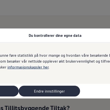
Du kontrollerer dine egne data
Tillitsbyggende Tilta
unne føre statistikk på hvor mange og hvordan våre besøkende br
som besøker vår nettside opplever økt brukervennlighet og tilfre
uker
informasjonskapsler her
.
Endre innstillinger
 Tillitsbyggende Tiltak?