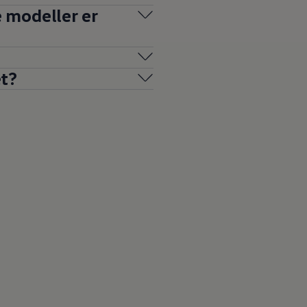
e modeller er
et?