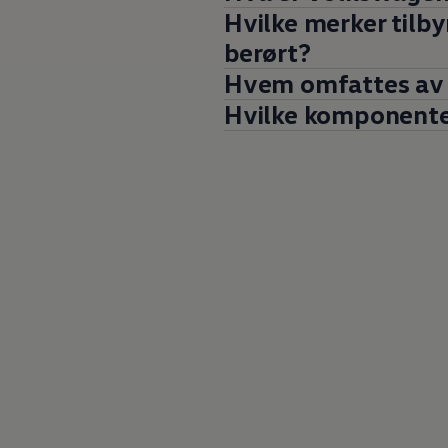
Kundeløfter
Hvilke merker tilby
Connect Pro
Klimakalkulator
berørt?
Finansiering
Hvem omfattes av d
Prislister
Leasing
Hvilke komponenter
Billån
Lease eller kjøpe bil
Bilforsikring
Lading
Ladekort fra Volkswagen
Hjemmelading
Hurtiglading
Ruteplanlegger
Elbillader
Rekkevidde-kalkulator
Ladekalkulator
Oppgitt vs. faktisk rekkevidde
Min Volkswagen
myVolkswagen
Biltilbehør
Programvareoppdateringer
Videoveiledninger
Instruksjonsbok
Kundeinformasjon