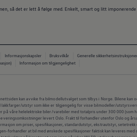
men, så det er lett å følge med. Enkelt, smart og litt imponerende
Informasjonskapsler
Bruksvilkår
Generelle sikkerhetsinstruksjone
masjon)
Informasjon om tilgjengelighet
nettsiden kan avvike fra bilmodellutvalget som tilbys i Norge. Bilene kan
akkfarger/utstyr som ikke er tilgjengelig for visse bilmodeller/utstyrsvers
r på våre helelektriske biler/varebiler med totalpris under 300 000 (som ha
 leveringsomkostninger levert Oslo. Frakt til forhandler utenfor Oslo og års
rmasjon om priser, spesifikasjoner, standardutstyr, ekstrautstyr, setetrekk
en‑forhandler
at bil med ønskede spesifikasjoner faktisk kan leveres me