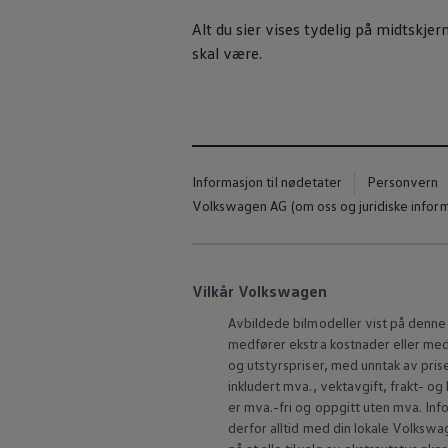
Alt du sier vises tydelig på midtskjer
skal være.
Informasjon til nødetater
Personvern
Volkswagen AG (om oss og juridiske infor
Vilkår Volkswagen
Avbildede bilmodeller vist på denne 
medfører ekstra kostnader eller med l
og utstyrspriser, med unntak av prise
inkludert mva., vektavgift, frakt- og
er mva.-fri og oppgitt uten mva. Info
derfor alltid med din lokale
Volkswag