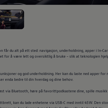
 2
får du alt på ett sted: navigasjon, underholdning, apper i In‑Ca
t for å være lett og oversiktlig å bruke – slik at teknologien hjel
 funksjoner og god underholdning. Her kan du laste ned apper for
sser enda bedre til din hverdag og dine behov.
øst via Bluetooth, høre på favoritt­podkastene dine, spille musikk 
ettbrett, kan du lade enhetene via USB‑C med inntil 45W. Den s