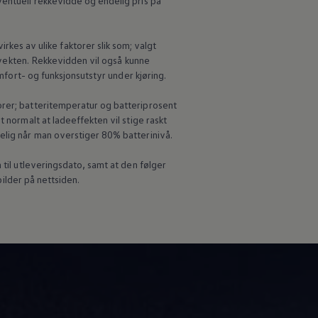
ventuell rekkevidde og endelig pris på
s av ulike faktorer slik som; valgt
e vekten. Rekkevidden vil også kunne
omfort- og funksjonsutstyr under kjøring.
orer; batteritemperatur og batteriprosent
 normalt at ladeeffekten vil stige raskt
elig når man overstiger 80% batterinivå.
til utleveringsdato, samt at den følger
bilder på nettsiden.