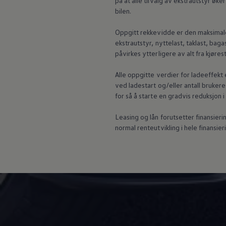
på at alle tilvalg av ekstrautstyr ø
bilen.
Oppgitt rekkevidde er den maksimal
ekstrautstyr,
nyttelast
, taklast, bag
påvirkes ytterligere av alt fra kjøre
Alle oppgitte verdier for ladeeffek
ved ladestart og/eller antall brukere
for så å starte en gradvis reduksjon
Leasing og lån forutsetter finansierin
normal renteutvikling i hele finansier