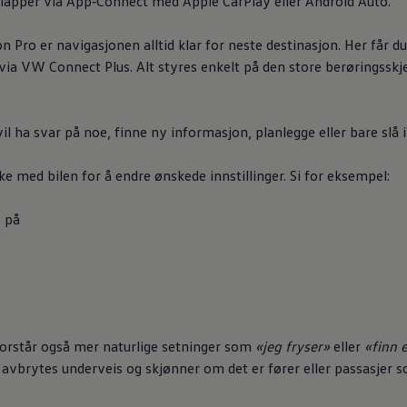
ilapper via App‑Connect med Apple CarPlay eller Android Auto.
Pro er navigasjonen alltid klar for neste destinasjon. Her får 
er via VW Connect Plus. Alt styres enkelt på den store berøringss
l ha svar på noe, finne ny informasjon, planlegge eller bare slå ihj
med bilen for å endre ønskede innstillinger. Si for eksempel:
e på
forstår også mer naturlige setninger som
«jeg fryser»
eller
«finn 
n avbrytes underveis og skjønner om det er fører eller passasjer