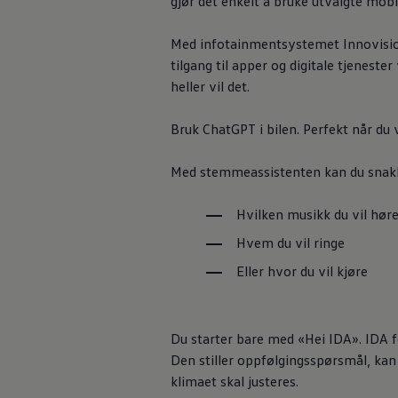
gjør det enkelt å bruke utvalgte mob
Med infotainmentsystemet Innovision 
tilgang til apper og digitale tjenest
heller vil det.
Bruk ChatGPT i bilen. Perfekt når du vi
Med stemmeassistenten kan du snakke 
Hvilken musikk du vil hør
Hvem du vil ringe
Eller hvor du vil kjøre
Du starter bare med «Hei IDA». IDA 
Den stiller oppfølgings­spørsmål, ka
klimaet skal justeres.