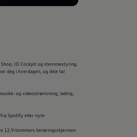
r Shop, ID. Cockpit og stemmestyring.
per deg i hverdagen, og ikke tar
 musikk‑ og videostrømming, lading,
fra Spotify eller nyte
tore 12,9‑tommers berøringsskjermen