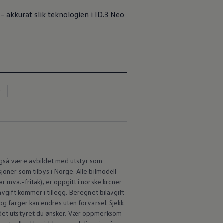
 – akkurat slik teknologien i ID.3 Neo
r
 også være avbildet med utstyr som
joner som tilbys i Norge. Alle bilmodell-
r mva.-fritak), er oppgitt i norske kroner
avgift kommer i tillegg. Beregnet bilavgift
 og farger kan endres uten forvarsel. Sjekk
d det utstyret du ønsker. Vær oppmerksom