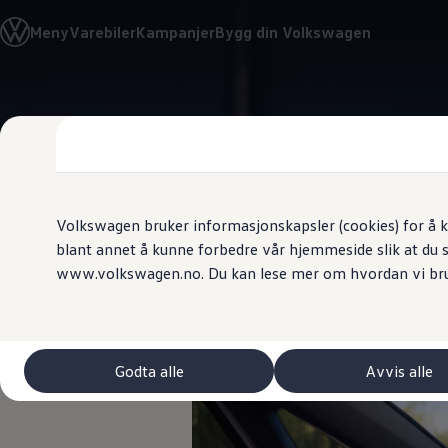
Biler
Meny
Varebiler
Kampanjer
Bygg din Volkswagen
Tilbehør
Sammenlign modeller
Konseptbiler
ID. Polo
Gå
Gå direkte til
ID. Buzz GTX Lang Varebil
direkte
hovedinnhold
Kampanjer
til
ID. Polo
footer
ID.3
ID.3 Neo
ID.4
ID.7 Tourer
Volkswagen bruker informasjonskapsler (cookies) for å k
Våre varebiler
blant annet å kunne forbedre vår hjemmeside slik at du 
Prislister
Mer å glede
www.volkswagen.no. Du kan lese mer om hvordan vi br
Kampanjer
ID. Buzz Cargo
Crafter
Leasing
Bilinnredning
Lastsikring
Godta alle
Avvis alle
Billån
Bilforsikring
Varebiler med firehjulstrekk
Proff leasing