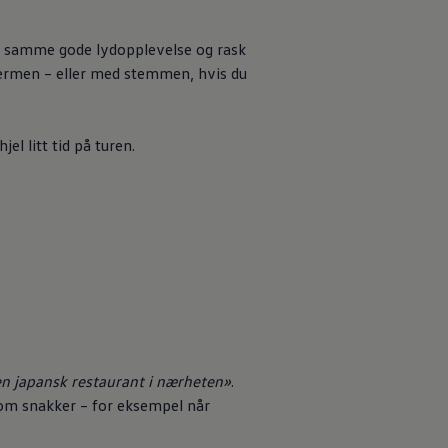
du samme gode lydopplevelse og rask
kjermen – eller med stemmen, hvis du
el litt tid på turen.
en japansk restaurant i nærheten»
.
 som snakker – for eksempel når