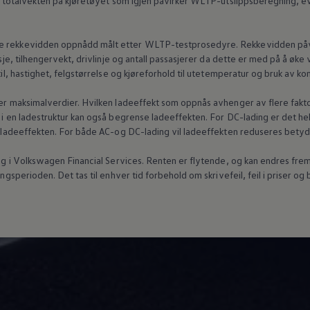
ker totalvekten på kjøretøyet som igjen påvirker WLTP-utslippsberegning, e
e rekkevidden oppnådd målt etter WLTP-testprosedyre. Rekkevidden påvirke
asje, tilhengervekt, drivlinje og antall passasjerer da dette er med på å øk
stil, hastighet, felgstørrelse og kjøreforhold til utetemperatur og bruk av k
t er maksimalverdier. Hvilken ladeeffekt som oppnås avhenger av flere fakt
 i en ladestruktur kan også begrense ladeeffekten. For DC-lading er det helt
 i ladeeffekten. For både AC-og DC-lading vil ladeeffekten reduseres betyd
g i
Volkswagen
Financial Services. Renten er flytende, og kan endres frem 
ingsperioden. Det tas til enhver tid forbehold om skrivefeil, feil i priser og 