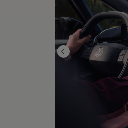
Kundeløfter
Connect Pro
Klimakalkulator
Finansiering
Prislister
Leasing
Billån
Lease eller kjøpe bil
Bilforsikring
Lading
Ladekort fra Volkswagen
Hjemmelading
Hurtiglading
Ruteplanlegger
Elbillader
Rekkevidde-kalkulator
Ladekalkulator
Oppgitt vs. faktisk rekkevidde
Min Volkswagen
myVolkswagen
Biltilbehør
Programvareoppdateringer
Videoveiledninger
Instruksjonsbok
Kundeinformasjon