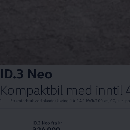
1
ID.3 Neo
Kompaktbil med inntil
1.
Strømforbruk ved blandet kjøring: 14–14,1 kWh/100 km; CO₂-utslipp
ID.3 Neo fra kr
324 900