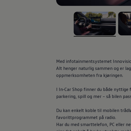
Varsellamper
Digitale tjenester
Connect Shop
Apper og tjenester
App-Connect
Kart og radio
Bilhold
, 1 av 2
, 2 av
Bilservice
Nybilgaranti
Verkstedtjenester
Veihjelp og bilberging
Service på elbil
Med infotainmentsystemet Innovision 
Service for eldre modeller
Alt henger naturlig sammen og er lage
Serviceavtale
oppmerksomheten fra kjøringen.
Hvorfor velge merkeverksted
Magasin
I In‑Car Shop finner du både nyttige
parkering, spill og mer – så bilen pa
Du kan enkelt koble til mobilen trådl
favorittprogrammet på radio.
Har du med smarttelefon, PC eller n