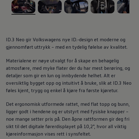
Varsellamper
Digitale tjenester
Connect Shop
, 1 av 5
, 2 av 5
, 3 av 5
, 4 av 5
, 5 av 5
Apper og tjenester
App-Connect
Kart og radio
Bilhold
ID.3 Neo gir Volkswagens nye ID.-design et moderne og
Bilservice
gjennomført uttrykk – med en tydelig følelse av kvalitet.
Nybilgaranti
Verkstedtjenester
Veihjelp og bilberging
Materialene er nøye utvalgt for å skape en behagelig
Service på elbil
atmosfære, med myke flater der du har mest berøring, og
Service for eldre modeller
detaljer som gir en lun og innbydende helhet. Alt er
Serviceavtale
Hvorfor velge merkeverksted
oversiktlig bygget opp og intuitivt å bruke, slik at ID.3 Neo
Magasin
føles kjent, trygg og enkel å kjøre fra første kjøretur.
Det ergonomisk utformede rattet, med flat topp og bunn,
ligger godt i hendene og er utstyrt med fysiske knapper –
noe mange setter pris på. Den åpne rattformen gir deg fri
sikt til det digitale førerdisplayet på 10,2", hvor all viktig
kjøreinformasjon vises rett i synsfeltet.