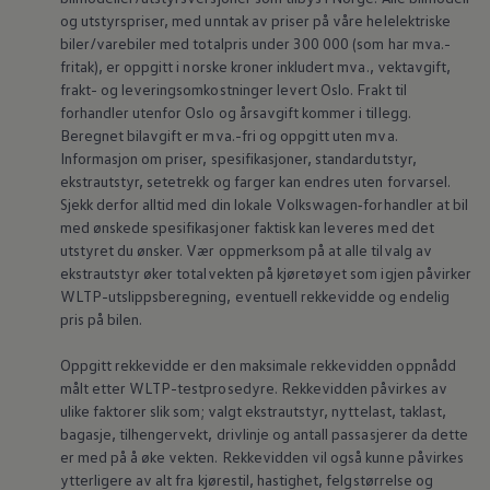
og utstyrspriser, med unntak av priser på våre helelektriske
biler/varebiler med totalpris under 300 000 (som har mva.-
fritak), er oppgitt i norske kroner inkludert mva., vektavgift,
frakt- og leveringsomkostninger levert Oslo. Frakt til
forhandler utenfor Oslo og årsavgift kommer i tillegg.
Beregnet bilavgift er mva.-fri og oppgitt uten mva.
Informasjon om priser, spesifikasjoner, standardutstyr,
ekstrautstyr, setetrekk og farger kan endres uten forvarsel.
Sjekk derfor alltid med din lokale
Volkswagen‑forhandler
at bil
med ønskede spesifikasjoner faktisk kan leveres med det
utstyret du ønsker. Vær oppmerksom på at alle tilvalg av
ekstrautstyr øker totalvekten på kjøretøyet som igjen påvirker
WLTP-utslippsberegning, eventuell rekkevidde og endelig
pris på bilen.
Oppgitt rekkevidde er den maksimale rekkevidden oppnådd
målt etter WLTP-testprosedyre. Rekkevidden påvirkes av
ulike faktorer slik som; valgt ekstrautstyr,
nyttelast
, taklast,
bagasje, tilhengervekt, drivlinje og antall passasjerer da dette
er med på å øke vekten. Rekkevidden vil også kunne påvirkes
ytterligere av alt fra kjørestil, hastighet, felgstørrelse og