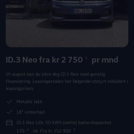
ID.3 Neo fra kr 2 750
pr mnd
5
Ut august kan du sikre deg ID.3 Neo med gunstig
finansiering. Leasingavtalen har følgende utstyrt inkludert i
leasingprisen:
Metallic lakk
18" vinterhjul
ID.3 Neo Life. 50 kWh (netto) batterikapasitet.
6
2
170
hk. Fra kr 352 900