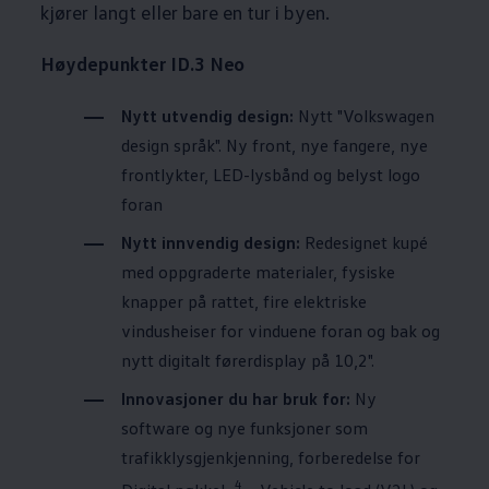
kjører langt eller bare en tur i byen.
Høydepunkter ID.3 Neo
Nytt utvendig design:
Nytt
"
Volkswagen
design språk". Ny front, nye fangere, nye
frontlykter, LED-lysbånd og belyst logo
foran
Nytt innvendig design:
Redesignet kupé
med oppgraderte materialer, fysiske
knapper på rattet, fire elektriske
vindusheiser for vinduene foran og bak og
nytt digitalt førerdisplay på 10,2".
Innovasjoner du har bruk for:
Ny
software og nye funksjoner som
trafikklysgjenkjenning, forberedelse for
4