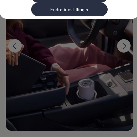
Kundeløfter
Connect Pro
Endre innstillinger
Klimakalkulator
Finansiering
Prislister
Leasing
Billån
Lease eller kjøpe bil
Bilforsikring
Lading
Ladekort fra Volkswagen
Hjemmelading
Hurtiglading
Ruteplanlegger
Elbillader
Rekkevidde-kalkulator
Ladekalkulator
Oppgitt vs. faktisk rekkevidde
Min Volkswagen
myVolkswagen
Biltilbehør
Programvareoppdateringer
Videoveiledninger
Instruksjonsbok
Kundeinformasjon