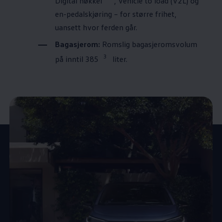
Digital nøkkel
, Vehicle to load (V2L) og
en-pedalskjøring – for større frihet,
uansett hvor ferden går.
Bagasjerom:
Romslig bagasjeromsvolum
3
på inntil 385
liter.