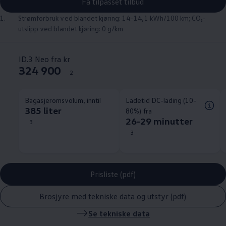
Få tilpasset tilbud
1.
Strømforbruk ved blandet kjøring: 14–14,1 kWh/100 km; CO₂-
utslipp ved blandet kjøring: 0 g/km
ID.3 Neo fra kr
324 900
2
Bagasjeromsvolum, inntil
Ladetid DC-lading (10-
385 liter
80%) fra
26-29 minutter
3
3
Prisliste (pdf)
Brosjyre med tekniske data og utstyr (pdf)
Se
tekniske data