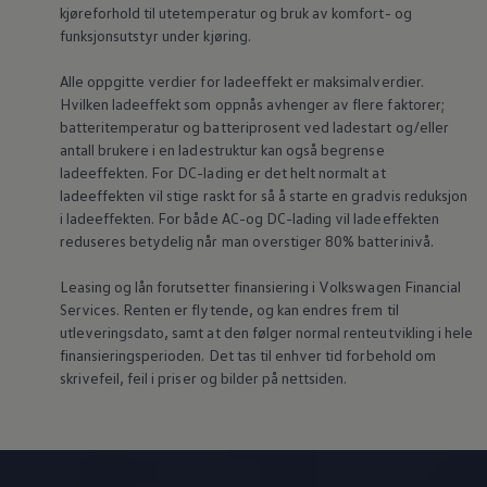
kjøreforhold til utetemperatur og bruk av komfort- og
funksjonsutstyr under kjøring.
Alle oppgitte verdier for ladeeffekt er maksimalverdier.
Hvilken ladeeffekt som oppnås avhenger av flere faktorer;
batteritemperatur og batteriprosent ved ladestart og/eller
antall brukere i en ladestruktur kan også begrense
ladeeffekten. For DC-lading er det helt normalt at
ladeeffekten vil stige raskt for så å starte en gradvis reduksjon
i ladeeffekten. For både AC-og DC-lading vil ladeeffekten
reduseres betydelig når man overstiger 80% batterinivå.
Leasing og lån forutsetter finansiering i
Volkswagen
Financial
Services. Renten er flytende, og kan endres frem til
utleveringsdato, samt at den følger normal renteutvikling i hele
finansieringsperioden. Det tas til enhver tid forbehold om
skrivefeil, feil i priser og bilder på nettsiden.