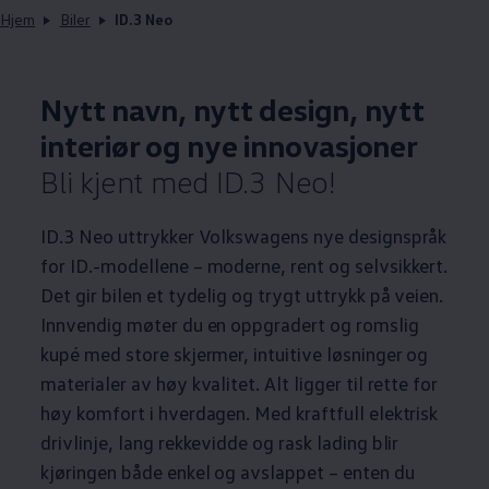
Hjem
Biler
ID.3 Neo
Nytt navn, nytt design, nytt
interiør og nye innovasjoner
Bli kjent med ID.3 Neo!
ID.3 Neo uttrykker Volkswagens nye designspråk
for ID.
-
modellene
– moderne, rent og selvsikkert.
Det gir bilen et tydelig og trygt uttrykk på veien.
Innvendig møter du en oppgradert og romslig
kupé med store skjermer, intuitive løsninger og
materialer av høy kvalitet. Alt ligger til rette for
høy komfort i hverdagen. Med kraftfull elektrisk
drivlinje, lang rekkevidde og rask lading blir
kjøringen både enkel og avslappet – enten du