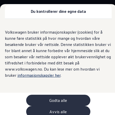
Biler
Tilbehør
Du kontrollerer dine egne data
Sammenlign modeller
Konseptbiler
Gå
Gå direkte til
ID. Polo
direkte
hovedinnhold
ID. Buzz GTX Lang Varebil
Interiør
Volkswagen bruker informasjonskapsler (cookies) for å
til
Kampanjer
kunne føre statistikk på hvor mange og hvordan våre
footer
ID. Polo
ID.3
besøkende bruker vår nettside. Denne statistikken bruker vi
ID.3 Neo
for blant annet å kunne forbedre vår hjemmeside slik at du
ID.4
Helt nytt og
som besøker vår nettside opplever økt brukervennlighet og
ID.7 Tourer
Våre varebiler
tilfredshet i forbindelse med ditt besøk på
Prislister
oppgradert
www.volkswagen.no. Du kan lese mer om hvordan vi
Kampanjer
bruker
informasjonskapsler her
.
ID. Buzz Cargo
Crafter
Leasing
Bilinnredning
Lastsikring
Billån
Godta alle
Bilforsikring
Varebiler med firehjulstrekk
Avvis alle
Proff leasing