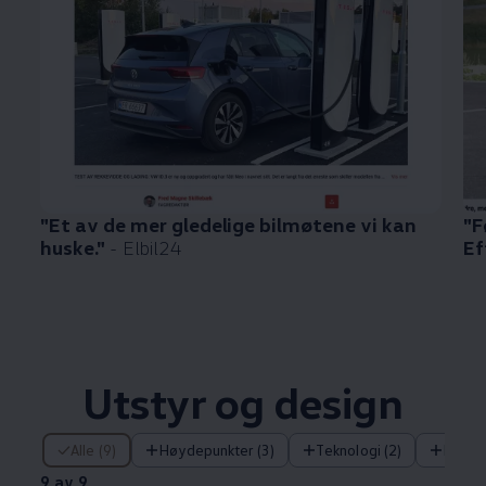
"Et av de mer gledelige bilmøtene vi kan
"F
huske."
- Elbil24
Ef
Utstyr og design
9 av 9
Alle (9)
Høydepunkter (3)
Teknologi (2)
Innova
9 av 9