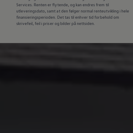
Services. Renten er flytende, og kan endres frem til
utleveringsdato, samt at den følger normal renteutvikling i hele
finansieringsperioden. Det tas til enhver tid forbehold om
skrivefeil, feil i priser og bilder på nettsiden.