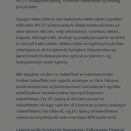
WLTP-utslippsberegning, eventuell rekkevidde og endelig
pris på bilen.
Oppgitt rekkevidde er den maksimale rekkevidden oppnådd
målt etter WLTP-testprosedyre. Rekkevidden påvirkes av
ulike faktorer slik som; valgt ekstrautstyr,
nyttelast
, taklast,
bagasje, tilhengervekt, drivlinje og antall passasjerer da dette
er med på å øke vekten. Rekkevidden vil også kunne påvirkes
ytterligere av alt fra kjørestil, hastighet, felgstørrelse og
kjøreforhold til utetemperatur og bruk av komfort- og
funksjonsutstyr under kjøring.
Alle oppgitte verdier for ladeeffekt er maksimalverdier.
Hvilken ladeeffekt som oppnås avhenger av flere faktorer;
batteritemperatur og batteriprosent ved ladestart og/eller
antall brukere i en ladestruktur kan også begrense
ladeeffekten. For DC-lading er det helt normalt at
ladeeffekten vil stige raskt for så å starte en gradvis reduksjon
i ladeeffekten. For både AC-og DC-lading vil ladeeffekten
reduseres betydelig når man overstiger 80% batterinivå.
Leasing og lån forutsetter finansiering i
Volkswagen
Financial