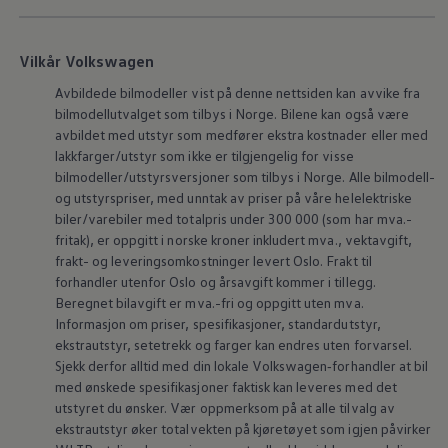
Biltilbehør
Programvareoppdateringer
Videoveiledninger
Instruksjonsbok
Vilkår Volkswagen
Kundeinformasjon
Varsellamper
Avbildede bilmodeller vist på denne nettsiden kan avvike fra
Digitale tjenester
bilmodellutvalget som tilbys i Norge. Bilene kan også være
Connect Shop
avbildet med utstyr som medfører ekstra kostnader eller med
Apper og tjenester
lakkfarger/utstyr som ikke er tilgjengelig for visse
App-Connect
bilmodeller/utstyrsversjoner som tilbys i Norge. Alle bilmodell-
Kart og radio
og utstyrspriser, med unntak av priser på våre helelektriske
Bilhold
Bilservice
biler/varebiler med totalpris under 300 000 (som har mva.-
Nybilgaranti
fritak), er oppgitt i norske kroner inkludert mva., vektavgift,
Verkstedtjenester
frakt- og leveringsomkostninger levert Oslo. Frakt til
Veihjelp og bilberging
forhandler utenfor Oslo og årsavgift kommer i tillegg.
Service på elbil
Beregnet bilavgift er mva.-fri og oppgitt uten mva.
Service for eldre modeller
Informasjon om priser, spesifikasjoner, standardutstyr,
Serviceavtale
Hvorfor velge merkeverksted
ekstrautstyr, setetrekk og farger kan endres uten forvarsel.
Magasin
Sjekk derfor alltid med din lokale
Volkswagen‑forhandler
at bil
med ønskede spesifikasjoner faktisk kan leveres med det
utstyret du ønsker. Vær oppmerksom på at alle tilvalg av
ekstrautstyr øker totalvekten på kjøretøyet som igjen påvirker