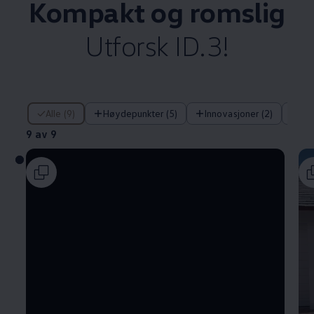
Kompakt og romslig
Utforsk ID.3!
9 av 9
Alle (9)
Høydepunkter (5)
Innovasjoner (2)
Fø
9 av 9