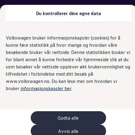
Merk: Gjelder kun lagerbiler. Priser er gjeldende for
2026-modeller. Med forbehold om feil, avvik eller
Du kontrollerer dine egne data
endringer.
Gå
Gå direkte til
Biler
direkte
hovedinnhold
Blackstyle
Tilbehør
Volkswagen bruker informasjonskapsler (cookies) for å
til
Sammenlign modeller
kunne føre statistikk på hvor mange og hvordan våre
footer
Konseptbiler
besøkende bruker vår nettside. Denne statistikken bruker vi
ID. Polo
ID. Buzz GTX Lang Varebil
for blant annet å kunne forbedre vår hjemmeside slik at du
Stilfulle detaljer i tidløs
Kampanjer
som besøker vår nettside opplever økt brukervennlighet og
ID. Polo
tilfredshet i forbindelse med ditt besøk på
ID.3
svart
ID.3 Neo
www.volkswagen.no. Du kan lese mer om hvordan vi
ID.4
bruker
informasjonskapsler her
.
ID.7 Tourer
Våre varebiler
Prislister
Kampanjer
ID. Buzz Cargo
Godta alle
Crafter
Leasing
Bilinnredning
Avvis alle