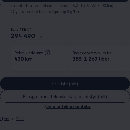
1.
Strømforbruk ved blandet kjøring: 15,3–15,5 kWh/100 km;
CO₂-utslipp ved blandet kjøring: 0 g/km
ID.3 fra kr
294 490
2
Rekkevidde inntil
Bagasjeromsvolum fra
430 km
385-1 267 liter
Prisliste (pdf)
Brosjyre med tekniske data og utstyr (pdf)
Se alle
tekniske data
Hjem
Biler