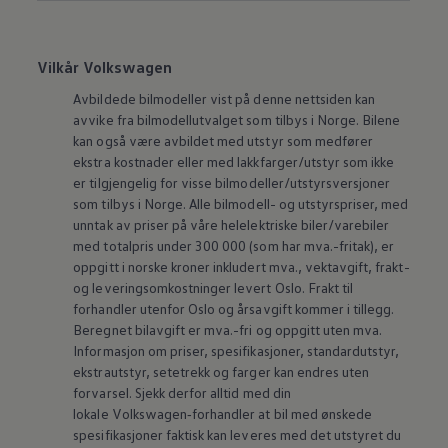
Vilkår Volkswagen
Avbildede bilmodeller vist på denne nettsiden kan
avvike fra bilmodellutvalget som tilbys i Norge. Bilene
kan også være avbildet med utstyr som medfører
ekstra kostnader eller med lakkfarger/utstyr som ikke
er tilgjengelig for visse bilmodeller/utstyrsversjoner
som tilbys i Norge. Alle bilmodell- og utstyrspriser, med
unntak av priser på våre helelektriske biler/varebiler
med totalpris under 300 000 (som har mva.-fritak), er
oppgitt i norske kroner inkludert mva., vektavgift, frakt-
og leveringsomkostninger levert Oslo. Frakt til
forhandler utenfor Oslo og årsavgift kommer i tillegg.
Beregnet bilavgift er mva.-fri og oppgitt uten mva.
Informasjon om priser, spesifikasjoner, standardutstyr,
ekstrautstyr, setetrekk og farger kan endres uten
forvarsel. Sjekk derfor alltid med din
lokale
Volkswagen‑forhandler
at bil med ønskede
spesifikasjoner faktisk kan leveres med det utstyret du