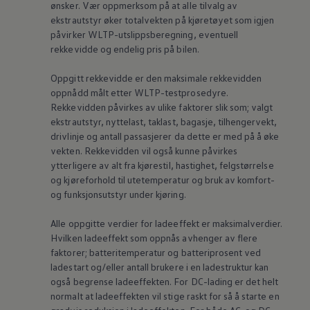
ønsker. Vær oppmerksom på at alle tilvalg av
ekstrautstyr øker totalvekten på kjøretøyet som igjen
påvirker WLTP-utslippsberegning, eventuell
rekkevidde og endelig pris på bilen.
Oppgitt rekkevidde er den maksimale rekkevidden
oppnådd målt etter WLTP-testprosedyre.
Rekkevidden påvirkes av ulike faktorer slik som; valgt
ekstrautstyr,
nyttelast
, taklast, bagasje, tilhengervekt,
drivlinje og antall passasjerer da dette er med på å øke
vekten. Rekkevidden vil også kunne påvirkes
ytterligere av alt fra kjørestil, hastighet, felgstørrelse
og kjøreforhold til utetemperatur og bruk av komfort-
og funksjonsutstyr under kjøring.
Alle oppgitte verdier for ladeeffekt er maksimalverdier.
Hvilken ladeeffekt som oppnås avhenger av flere
faktorer; batteritemperatur og batteriprosent ved
ladestart og/eller antall brukere i en ladestruktur kan
også begrense ladeeffekten. For DC-lading er det helt
normalt at ladeeffekten vil stige raskt for så å starte en