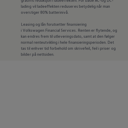
gradvis reduksjon i ladeeffekten. For både AC-og DC-
lading vil ladeeffekten reduseres betydelig når man
overstiger 80% batterinivå.
Leasing og lån forutsetter finansiering
i
Volkswagen
Financial Services. Renten er flytende, og
kan endres frem til utleveringsdato, samt at den følger
normal renteutvikling i hele finansieringsperioden. Det
tas til enhver tid forbehold om skrivefeil, feil i priser og
bilder på nettsiden.