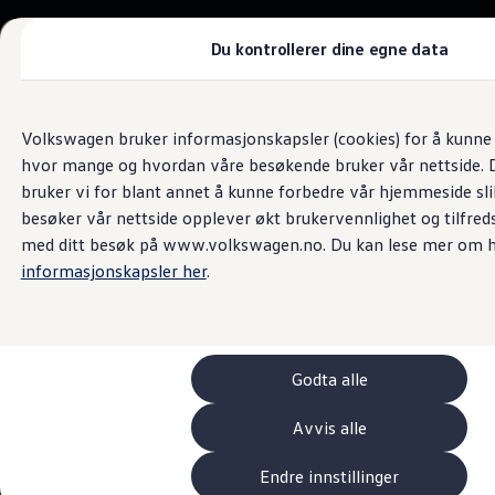
Biler
Tilbehør
Du kontrollerer dine egne data
Sammenlign modeller
Konseptbiler
Gå
Gå direkte til
ID. Polo
Bilsalg og servicetjenester
direkte
hovedinnhold
ID. Buzz GTX Lang Varebil
Volkswagen bruker informasjonskapsler (cookies) for å kunne f
Møller Bil Lillehammer
til
Kampanjer
hvor mange og hvordan våre besøkende bruker vår nettside. D
footer
ID. Polo
ID.3
bruker vi for blant annet å kunne forbedre vår hjemmeside sl
4.8
|
824 kundeanmeldelser
ID.3 Neo
besøker vår nettside opplever økt brukervennlighet og tilfreds
ID.4
med ditt besøk på www.volkswagen.no. Du kan lese mer om h
ID.7 Tourer
Våre varebiler
informasjonskapsler her
.
Prislister
Kampanjer
ID. Buzz Cargo
Crafter
Leasing
Godta alle
Bilinnredning
Lastsikring
Billån
Avvis alle
Bilforsikring
Varebiler med firehjulstrekk
Endre innstillinger
Proff leasing