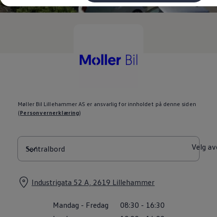
Kundeløfter
Connect Pro
Klimakalkulator
Finansiering
Prislister
Leasing
Billån
Lease eller kjøpe bil
Bilforsikring
Lading
Ladekort fra Volkswagen
Hjemmelading
Møller Bil Lillehammer AS er ansvarlig for innholdet på denne siden
Hurtiglading
(
Personvernerklæring
)
Ruteplanlegger
Elbillader
Rekkevidde-kalkulator
Ladekalkulator
Velg av
Oppgitt vs. faktisk rekkevidde
Min Volkswagen
myVolkswagen
Biltilbehør
Industrigata 52 A, 2619 Lillehammer
Programvareoppdateringer
Videoveiledninger
Mandag
-
Fredag
08:30
-
16:30
Instruksjonsbok
Kundeinformasjon