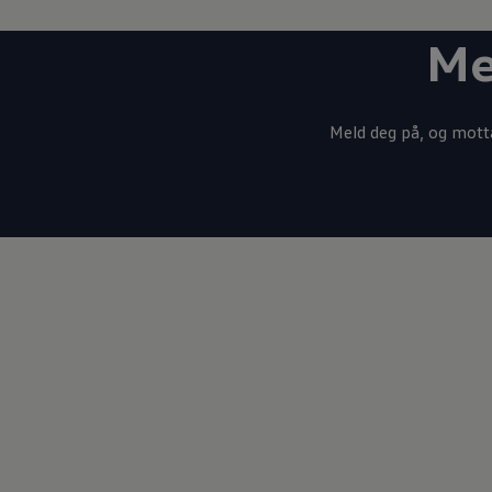
Varsellamper
Digitale tjenester
Me
Connect Shop
Apper og tjenester
App-Connect
Kart og radio
Bilhold
Meld deg på, og motta
Bilservice
Nybilgaranti
Verkstedtjenester
Veihjelp og bilberging
Service på elbil
Service for eldre modeller
Serviceavtale
Hvorfor velge merkeverksted
Magasin