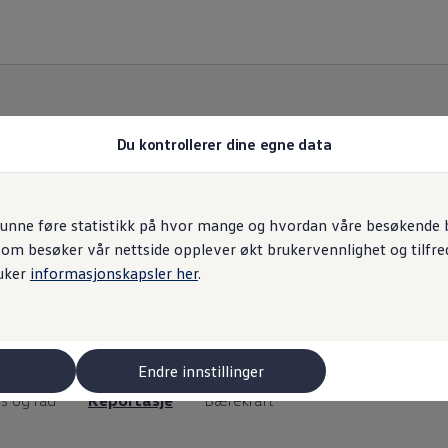
Du kontrollerer dine egne data
Repotasje
unne føre statistikk på hvor mange og hvordan våre besøkende br
som besøker vår nettside opplever økt brukervennlighet og tilfre
uker
informasjonskapsler her
.
nner du nyheter og interessante repotasjer fra
Volk
Endre innstillinger
ps og råd
Reportasje
Bærekraft