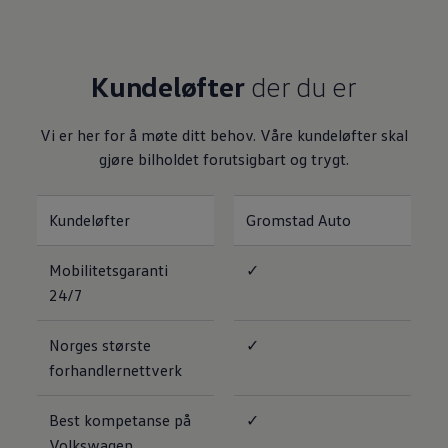
Varsellamper
Digitale tjenester
Connect Shop
Apper og tjenester
Kundeløfter
der du er
App-Connect
Kart og radio
Bilhold
Vi er her for å møte ditt behov. Våre kundeløfter skal
Bilservice
Nybilgaranti
gjøre bilholdet forutsigbart og trygt.
Verkstedtjenester
Veihjelp og bilberging
Service på elbil
Kundeløfter
Gromstad Auto
Service for eldre modeller
Serviceavtale
Hvorfor velge merkeverksted
Mobilitetsgaranti
✓
Magasin
24/7
Norges største
✓
forhandlernettverk
Best kompetanse på
✓
Volkswagen