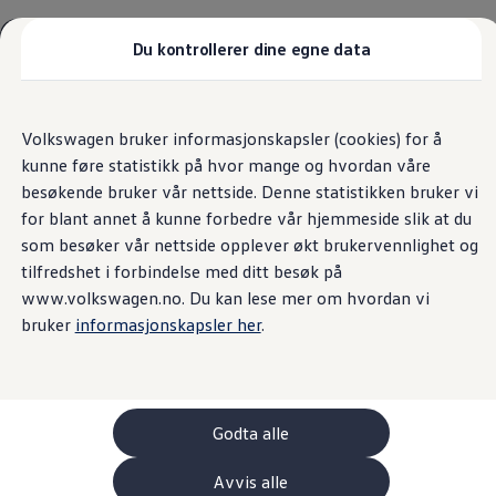
Biler
Tilbehør
Du kontrollerer dine egne data
Sammenlign modeller
Konseptbiler
Gå
Gå direkte til
ID. Polo
direkte
hovedinnhold
ID. Buzz GTX Lang Varebil
Kundeløfter
Volkswagen bruker informasjonskapsler (cookies) for å
til
Kampanjer
kunne føre statistikk på hvor mange og hvordan våre
footer
ID. Polo
ID.3
besøkende bruker vår nettside. Denne statistikken bruker vi
ID.3 Neo
Gromstad Auto AS er ansvarlig for innholdet på denne siden.
for blant annet å kunne forbedre vår hjemmeside slik at du
ID.4
(
Personvernerklæring
)
som besøker vår nettside opplever økt brukervennlighet og
ID.7 Tourer
Våre varebiler
tilfredshet i forbindelse med ditt besøk på
Prislister
www.volkswagen.no. Du kan lese mer om hvordan vi
Kampanjer
bruker
informasjonskapsler her
.
ID. Buzz Cargo
Crafter
Leasing
Bilinnredning
Lastsikring
Billån
Godta alle
Bilforsikring
Varebiler med firehjulstrekk
Avvis alle
Proff leasing