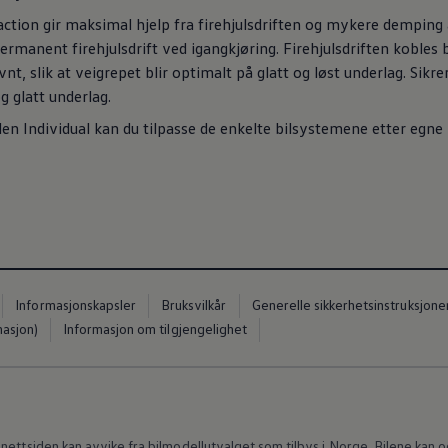
action gir maksimal hjelp fra firehjulsdriften og mykere demping 
Permanent firehjulsdrift ved igangkjøring. Firehjulsdriften kobles
t, slik at veigrepet blir optimalt på glatt og løst underlag. Sikr
og glatt underlag.
len
Individual kan du tilpasse de enkelte bilsystemene etter egne 
Informasjonskapsler
Bruksvilkår
Generelle sikkerhetsinstruksjone
masjon)
Informasjon om tilgjengelighet
nettsiden kan avvike fra bilmodellutvalget som tilbys i Norge. Bilene kan