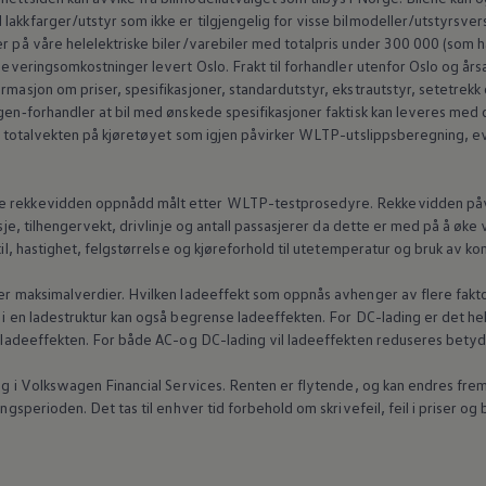
akkfarger/utstyr som ikke er tilgjengelig for visse bilmodeller/utstyrsvers
r på våre helelektriske biler/varebiler med totalpris under 300 000 (som ha
 leveringsomkostninger levert Oslo. Frakt til forhandler utenfor Oslo og års
rmasjon om priser, spesifikasjoner, standardutstyr, ekstrautstyr, setetrekk
en‑forhandler
at bil med ønskede spesifikasjoner faktisk kan leveres me
ker totalvekten på kjøretøyet som igjen påvirker WLTP-utslippsberegning, e
e rekkevidden oppnådd målt etter WLTP-testprosedyre. Rekkevidden påvirke
asje, tilhengervekt, drivlinje og antall passasjerer da dette er med på å øk
stil, hastighet, felgstørrelse og kjøreforhold til utetemperatur og bruk av k
t er maksimalverdier. Hvilken ladeeffekt som oppnås avhenger av flere fakt
 i en ladestruktur kan også begrense ladeeffekten. For DC-lading er det helt
 i ladeeffekten. For både AC-og DC-lading vil ladeeffekten reduseres betyd
g i
Volkswagen
Financial Services. Renten er flytende, og kan endres frem 
ingsperioden. Det tas til enhver tid forbehold om skrivefeil, feil i priser og 