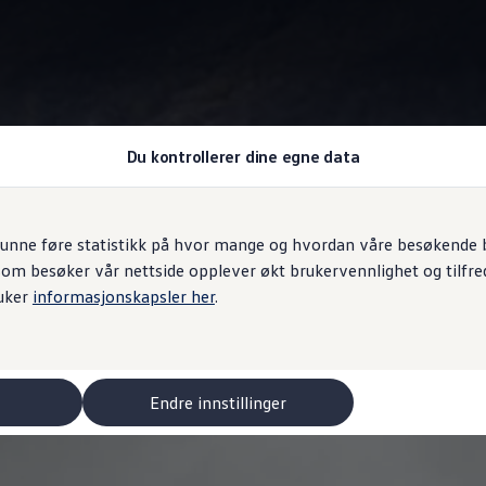
Du kontrollerer dine egne data
4MOTION firehjulstrekk
unne føre statistikk på hvor mange og hvordan våre besøkende br
som besøker vår nettside opplever økt brukervennlighet og tilfre
 du har bruk for
uker
informasjonskapsler her
.
Endre innstillinger