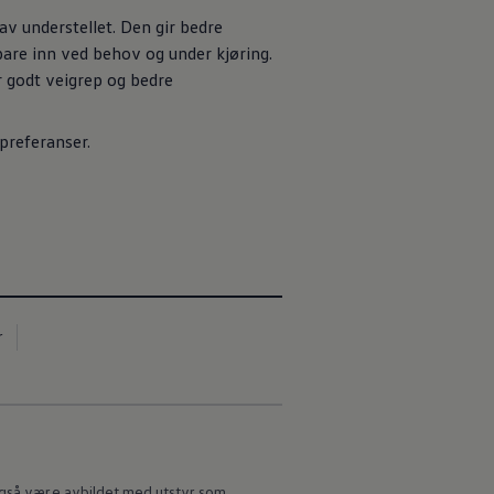
av understellet. Den gir bedre
 bare inn ved behov og under kjøring.
er godt veigrep og bedre
preferanser.
r
 også være avbildet med utstyr som