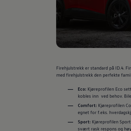
Varsellamper
Digitale tjenester
Connect Shop
Apper og tjenester
App-Connect
Kart og radio
Bilhold
Bilservice
Nybilgaranti
Verkstedtjenester
Veihjelp og bilberging
Service på elbil
Service for eldre modeller
Firehjulstrekk er standard på ID.4. F
Serviceavtale
med firehjulstrekk den perfekte famil
Hvorfor velge merkeverksted
Magasin
Eco:
Kjøreprofilen Eco sett
kobles inn ved behov. Bil
Comfort:
Kjøreprofilen Co
egnet for f.eks. hverdagsk
Sport:
Kjøreprofilen Sport
svært rask respons og hø