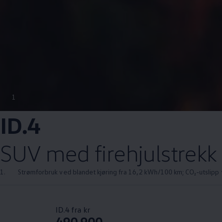
1
ID.4
SUV med firehjulstrekk
1.
Strømforbruk ved blandet kjøring fra 16,2 kWh/100 km; CO₂-utslipp 
ID.4 fra kr
490 900