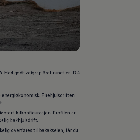
å. Med godt veigrep året rundt er ID.4
re energiøkonomisk. Firehjulsdriften
t.
ntert bilkonfigurasjon. Profilen er
elig bakhjulsdrift.
lig overføres til bakakselen, får du