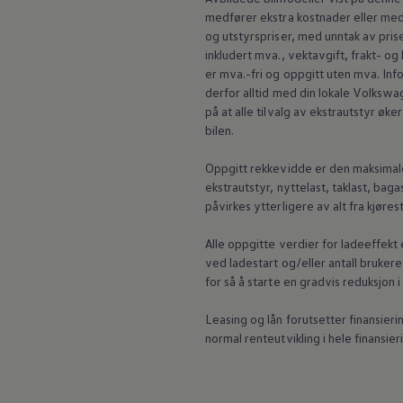
medfører ekstra kostnader eller med l
og utstyrspriser, med unntak av prise
inkludert mva., vektavgift, frakt- og
er mva.-fri og oppgitt uten mva. Info
derfor alltid med din lokale
Volkswag
på at alle tilvalg av ekstrautstyr ø
bilen.
Oppgitt rekkevidde er den maksimal
ekstrautstyr,
nyttelast
, taklast, bag
påvirkes ytterligere av alt fra kjøre
Alle oppgitte verdier for ladeeffek
ved ladestart og/eller antall brukere
for så å starte en gradvis reduksjon
Leasing og lån forutsetter finansierin
normal renteutvikling i hele finansier