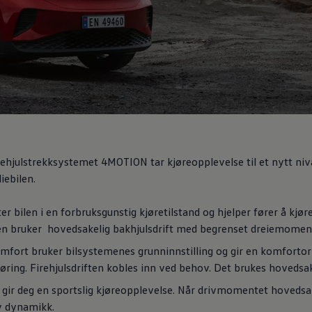
irehjulstrekksystemet 4MOTION tar kjøreopplevelse til et nytt niv
iebilen.
er bilen i en forbruksgunstig kjøretilstand og hjelper fører å kjø
en bruker hovedsakelig bakhjulsdrift med begrenset dreiemomen
mfort bruker bilsystemenes grunninnstilling og gir en komfortorie
jøring. Firehjulsdriften kobles inn ved behov. Det brukes hovedsak
 gir deg
en sportslig kjøreopplevelse. Når drivmomentet hovedsake
y dynamikk.