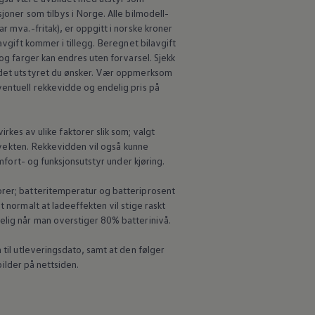
joner som tilbys i Norge. Alle bilmodell-
r mva.-fritak), er oppgitt i norske kroner
avgift kommer i tillegg. Beregnet bilavgift
 og farger kan endres uten forvarsel. Sjekk
d det utstyret du ønsker. Vær oppmerksom
ventuell rekkevidde og endelig pris på
s av ulike faktorer slik som; valgt
e vekten. Rekkevidden vil også kunne
omfort- og funksjonsutstyr under kjøring.
orer; batteritemperatur og batteriprosent
 normalt at ladeeffekten vil stige raskt
elig når man overstiger 80% batterinivå.
til utleveringsdato, samt at den følger
bilder på nettsiden.