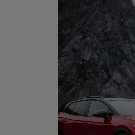
Kundeløfter
Connect Pro
Klimakalkulator
Finansiering
Prislister
Leasing
Billån
Lease eller kjøpe bil
Bilforsikring
Lading
Ladekort fra Volkswagen
Hjemmelading
Hurtiglading
Ruteplanlegger
Elbillader
Rekkevidde-kalkulator
Ladekalkulator
Oppgitt vs. faktisk rekkevidde
Min Volkswagen
myVolkswagen
Biltilbehør
Programvareoppdateringer
Videoveiledninger
Instruksjonsbok
Kundeinformasjon