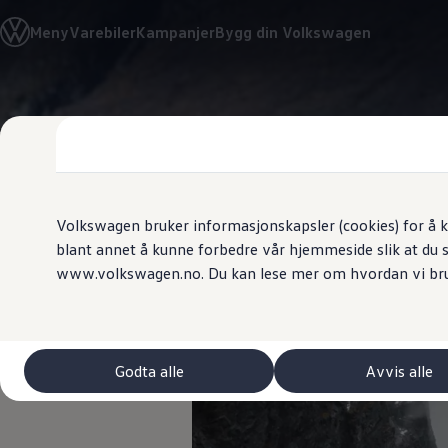
Biler
Meny
Varebiler
Kampanjer
Bygg din Volkswagen
Tilbehør
Sammenlign modeller
Konseptbiler
ID. Polo
Gå
Gå direkte til
ID. Buzz GTX Lang Varebil
direkte
hovedinnhold
Kampanjer
til
ID. Polo
footer
ID.3
ID.3 Neo
ID.4
ID.7 Tourer
Volkswagen bruker informasjonskapsler (cookies) for å k
Våre varebiler
blant annet å kunne forbedre vår hjemmeside slik at du 
Prislister
Innovasjoner
www.volkswagen.no. Du kan lese mer om hvordan vi br
Kampanjer
ID. Buzz Cargo
Crafter
Leasing
Bilinnredning
Lastsikring
Godta alle
Avvis alle
Billån
Bilforsikring
Varebiler med firehjulstrekk
Proff leasing