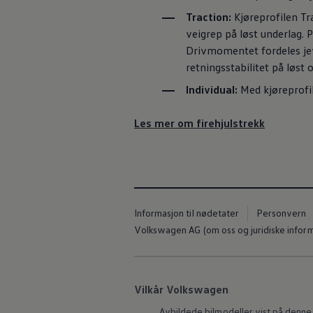
Traction:
Kjøreprofilen Tr
veigrep på løst underlag. 
Drivmomentet fordeles jevn
retningsstabilitet på løst 
Individual:
Med kjøreprofi
Les mer om firehjulstrekk
Informasjon til nødetater
Personvern
Volkswagen AG (om oss og juridiske infor
Vilkår Volkswagen
Avbildede bilmodeller vist på denne 