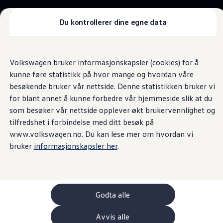
Biler
Tilbehør
Du kontrollerer dine egne data
Sammenlign modeller
Konseptbiler
Bærekraft
Gå
Gå direkte til
ID. Polo
Nytt liv til brukte
direkte
hovedinnhold
ID. Buzz GTX Lang Varebil
Volkswagen bruker informasjonskapsler (cookies) for å
til
Kampanjer
kunne føre statistikk på hvor mange og hvordan våre
batterier
footer
ID. Polo
ID.3
besøkende bruker vår nettside. Denne statistikken bruker vi
ID.3 Neo
for blant annet å kunne forbedre vår hjemmeside slik at du
ID.4
som besøker vår nettside opplever økt brukervennlighet og
ID.7 Tourer
Elbiler gjør det mulig å kjøre helt uten CO
-utslipp. For at elbilen
2
Våre varebiler
tilfredshet i forbindelse med ditt besøk på
skal være et mer bærekraftig alternativ, må det likevel også
Prislister
www.volkswagen.no. Du kan lese mer om hvordan vi
Kampanjer
satses på bærekraftige løsninger i produksjonen av
bruker
informasjonskapsler her
.
ID. Buzz Cargo
elbilbatteriene. Den avanserte utvinningen av råstoffer gjør ikke
Crafter
bare elbilbatteriet til den mest verdifulle komponenten, men
Leasing
Bilinnredning
også til en avgjørende faktor i miljøregnskapet til en elbil.
Lastsikring
Gjenvinningsanlegget i Salzgitter i Tyskland er derfor et viktig
Billån
Godta alle
skritt mot å kunne gjenvinne de verdifulle råstoffene til bruk i
Bilforsikring
Varebiler med firehjulstrekk
nye batterier.
Avvis alle
Proff leasing