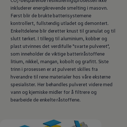
CO
-besparende resirkuleringsprosessen ikke
2
inkluderer energikrevende smelting i masovn.
Først blir de brukte batterisystemene
kontrollert, fullstendig utladet og demontert.
Enkeltdelene blir deretter knust til granulat og til
slutt tørket. I tillegg til aluminium, kobber og
plast utvinnes det verdifulle "svarte pulveret",
som inneholder de viktige batteriråstoffene
litium, nikkel, mangan, kobolt og grafitt. Siste
trinn i prosessen er at pulveret skilles fra
hverandre til rene materialer hos våre eksterne
spesialister. Her behandles pulveret videre med
vann og kjemiske midler for å filtrere og
bearbeide de enkelte råstoffene.