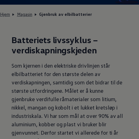
Varsellamper
Digitale tjenester
Hjem
Magasin
Gjenbruk av elbilbatterier
Connect Shop
Apper og tjenester
App-Connect
Kart og radio
Bilhold
Batteriets livssyklus –
Bilservice
verdiskapningskjeden
Nybilgaranti
Verkstedtjenester
Veihjelp og bilberging
Service på elbil
Som kjernen i den elektriske drivlinjen står
Service for eldre modeller
elbilbatteriet for den største delen av
Serviceavtale
Hvorfor velge merkeverksted
verdiskapningen, samtidig som det bidrar til de
Magasin
største utfordringene. Målet er å kunne
gjenbruke verdifulle råmaterialer som litium,
nikkel, mangan og kobolt i et lukket kretsløp i
industriskala. Vi har som mål at over 90% av all
aluminium, kobber og plast vi bruker blir
gjenvunnet. Derfor startet vi allerede for ti år