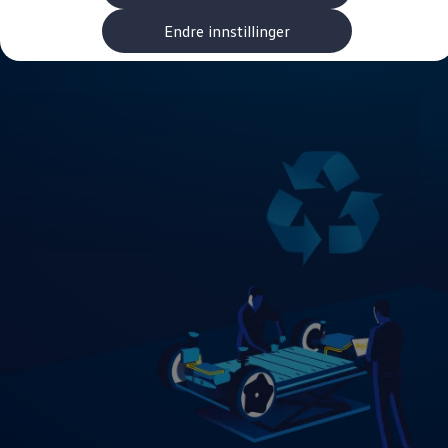
Kundeløfter
Connect Pro
Endre innstillinger
Klimakalkulator
Finansiering
Prislister
Leasing
Billån
Lease eller kjøpe bil
Bilforsikring
Lading
Ladekort fra Volkswagen
Hjemmelading
Hurtiglading
Ruteplanlegger
Elbillader
Rekkevidde-kalkulator
Ladekalkulator
Oppgitt vs. faktisk rekkevidde
Min Volkswagen
myVolkswagen
Biltilbehør
Programvareoppdateringer
Videoveiledninger
Instruksjonsbok
Kundeinformasjon