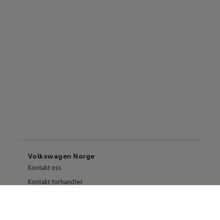
Volkswagen Norge
Kontakt oss
Kontakt forhandler
Kundeinformasjon
Varslingsportal