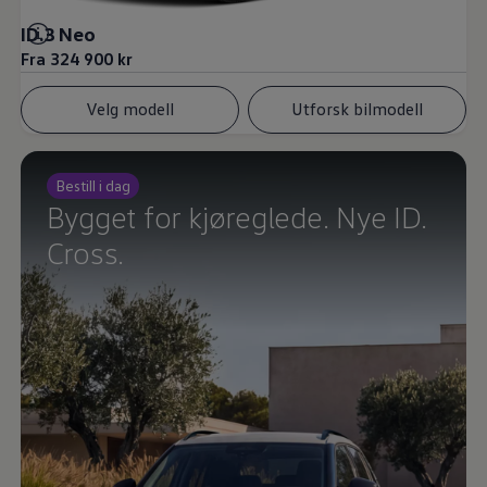
Varsellamper
Digitale tjenester
ID.3 Neo
Connect Shop
Fra 324 900 kr
Apper og tjenester
App-Connect
Velg modell
Utforsk bilmodell
Kart og radio
Bilhold
Bilservice
Nybilgaranti
Bestill i dag
Verkstedtjenester
Veihjelp og bilberging
Bygget for kjøreglede. Nye ID.
Service på elbil
Cross.
Service for eldre modeller
Serviceavtale
Hvorfor velge merkeverksted
Magasin