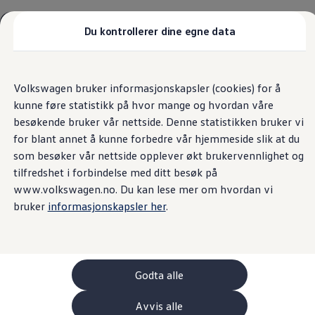
Biler
Tilbehør
Du kontrollerer dine egne data
Sammenlign modeller
Konseptbiler
Hjem
Biler
Gå
Gå direkte til
ID. Polo
direkte
hovedinnhold
ID. Buzz GTX Lang Varebil
Volkswagen bruker informasjonskapsler (cookies) for å
til
Kampanjer
kunne føre statistikk på hvor mange og hvordan våre
footer
ID. Polo
16
modell(er)
ID.3
besøkende bruker vår nettside. Denne statistikken bruker vi
ID.3 Neo
for blant annet å kunne forbedre vår hjemmeside slik at du
ID.4
som besøker vår nettside opplever økt brukervennlighet og
ID.7 Tourer
Våre varebiler
tilfredshet i forbindelse med ditt besøk på
Filtrer ditt søk
Prislister
www.volkswagen.no. Du kan lese mer om hvordan vi
Kampanjer
bruker
informasjonskapsler her
.
ID. Buzz Cargo
Nyhet
Kampanje
Crafter
Leasing
Bilinnredning
Lastsikring
Billån
Godta alle
Bilforsikring
Varebiler med firehjulstrekk
Avvis alle
Proff leasing