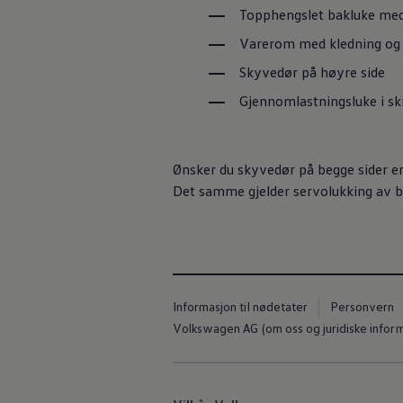
Topphengslet bakluke med
Varerom med kledning og 
Skyvedør på høyre side
Gjennomlastningsluke i
sk
Ønsker du skyvedør på begge sider er
Det samme gjelder servolukking av b
Informasjon til nødetater
Personvern
Volkswagen AG (om oss og juridiske infor