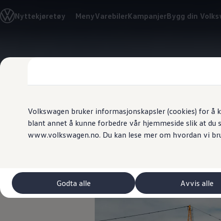
Biler
Nyttekjøretøy
Meny
Varebiler
Kampanjer
Bygg din Volk
Tilbehør
Sammenlign modeller
Konseptbiler
ID. Polo
Gå
Gå direkte til
ID. Buzz GTX Lang Varebil
direkte
hovedinnhold
Kampanjer
til
ID. Polo
footer
ID.3
ID.3 Neo
ID.4
ID.7 Tourer
Volkswagen bruker informasjonskapsler (cookies) for å k
Våre varebiler
blant annet å kunne forbedre vår hjemmeside slik at du 
Prislister
Inntil 733 k
www.volkswagen.no. Du kan lese mer om hvordan vi br
Kampanjer
ID. Buzz Cargo
Crafter
Leasing
Bilinnredning
Lastsikring
Godta alle
Avvis alle
Billån
Bilforsikring
Varebiler med firehjulstrekk
Proff leasing