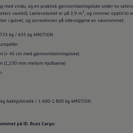
gg
med vindu, og en praktisk gjennomlastingsluke under to-seters
3
seters
varebil
). Lastevolumet er på 3,9 m
, og rommer opptil to e
ker i gulvet, og surreskinner på sideveggene av varerommet.
il 733 kg / 635 kg 4MOTION
europaller
m (+ 45 cm med gjennomlastningsluke)
m (1,230 mm mellom hjulbuene)
m
0 kg bakhjulstrekk / 1 600-1 800 kg 4MOTION.
erommet på
ID. Buzz Cargo
: