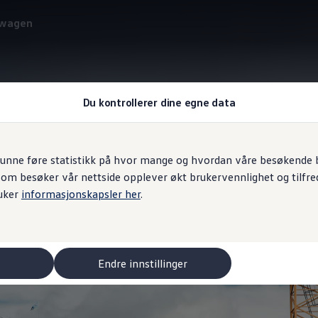
swagen
Du kontrollerer dine egne data
Nyttelast
unne føre statistikk på hvor mange og hvordan våre besøkende br
som besøker vår nettside opplever økt brukervennlighet og tilfre
g
nyttelast
uker
informasjonskapsler her
.
Endre innstillinger