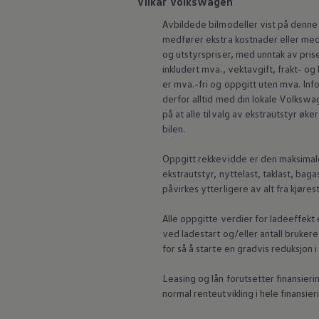
Vilkår Volkswagen
Avbildede bilmodeller vist på denne 
medfører ekstra kostnader eller med l
og utstyrspriser, med unntak av prise
inkludert mva., vektavgift, frakt- og
er mva.-fri og oppgitt uten mva. Info
derfor alltid med din lokale
Volkswag
på at alle tilvalg av ekstrautstyr ø
bilen.
Oppgitt rekkevidde er den maksimal
ekstrautstyr,
nyttelast
, taklast, bag
påvirkes ytterligere av alt fra kjøre
Alle oppgitte verdier for ladeeffek
ved ladestart og/eller antall brukere
for så å starte en gradvis reduksjon
Leasing og lån forutsetter finansierin
normal renteutvikling i hele finansier