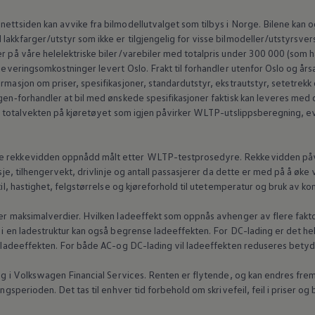
nettsiden kan avvike fra bilmodellutvalget som tilbys i Norge. Bilene kan
akkfarger/utstyr som ikke er tilgjengelig for visse bilmodeller/utstyrsvers
r på våre helelektriske biler/varebiler med totalpris under 300 000 (som ha
 leveringsomkostninger levert Oslo. Frakt til forhandler utenfor Oslo og års
rmasjon om priser, spesifikasjoner, standardutstyr, ekstrautstyr, setetrekk
en‑forhandler
at bil med ønskede spesifikasjoner faktisk kan leveres me
ker totalvekten på kjøretøyet som igjen påvirker WLTP-utslippsberegning, e
e rekkevidden oppnådd målt etter WLTP-testprosedyre. Rekkevidden påvirke
asje, tilhengervekt, drivlinje og antall passasjerer da dette er med på å øk
stil, hastighet, felgstørrelse og kjøreforhold til utetemperatur og bruk av k
t er maksimalverdier. Hvilken ladeeffekt som oppnås avhenger av flere fakt
 i en ladestruktur kan også begrense ladeeffekten. For DC-lading er det helt
 i ladeeffekten. For både AC-og DC-lading vil ladeeffekten reduseres betyd
g i
Volkswagen
Financial Services. Renten er flytende, og kan endres frem 
ingsperioden. Det tas til enhver tid forbehold om skrivefeil, feil i priser og 