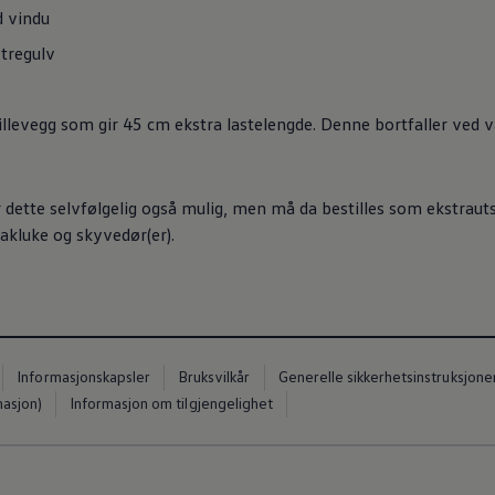
 vindu
tregulv
illevegg
som gir 45 cm ekstra lastelengde. Denne bortfaller ved va
 dette selvfølgelig også mulig, men må da bestilles som ekstrauts
akluke og skyvedør(er).
Informasjonskapsler
Bruksvilkår
Generelle sikkerhetsinstruksjone
masjon)
Informasjon om tilgjengelighet