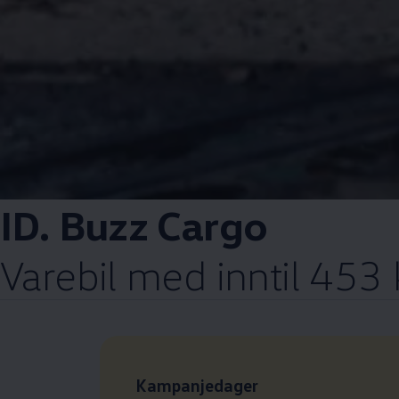
ID. Buzz Cargo
Varebil med inntil 453
Leasingpris
Kampanjedager
: