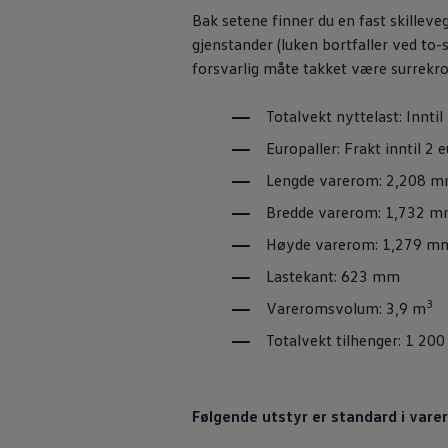
Varsellamper
Bak setene finner du en fast
skilleve
Digitale tjenester
gjenstander (luken bortfaller ved to-
Connect Shop
Apper og tjenester
forsvarlig måte takket være surrekro
App-Connect
Kart og radio
Totalvekt
nyttelast
: Innt
Bilhold
Bilservice
Europaller: Frakt inntil 2 
Nybilgaranti
Verkstedtjenester
Lengde
varerom
: 2,208 m
Veihjelp og bilberging
Service på elbil
Bredde
varerom
: 1,732 m
Service for eldre modeller
Høyde
varerom
: 1,279 m
Serviceavtale
Hvorfor velge merkeverksted
Lastekant: 623 mm
Magasin
3
Vareromsvolum: 3,9 m
Totalvekt tilhenger: 1 20
Følgende utstyr er standard i var