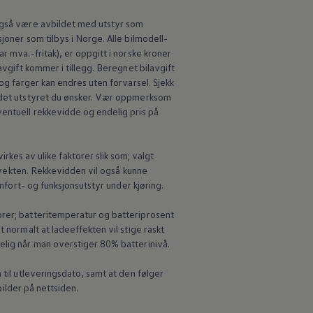
 også være avbildet med utstyr som
joner som tilbys i Norge. Alle bilmodell-
r mva.-fritak), er oppgitt i norske kroner
avgift kommer i tillegg. Beregnet bilavgift
 og farger kan endres uten forvarsel. Sjekk
d det utstyret du ønsker. Vær oppmerksom
ventuell rekkevidde og endelig pris på
s av ulike faktorer slik som; valgt
e vekten. Rekkevidden vil også kunne
omfort- og funksjonsutstyr under kjøring.
orer; batteritemperatur og batteriprosent
 normalt at ladeeffekten vil stige raskt
elig når man overstiger 80% batterinivå.
til utleveringsdato, samt at den følger
bilder på nettsiden.