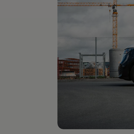
Kundeløfter
Connect Pro
Klimakalkulator
Finansiering
Prislister
Leasing
Billån
Lease eller kjøpe bil
Bilforsikring
Lading
Ladekort fra Volkswagen
Hjemmelading
Hurtiglading
Ruteplanlegger
Elbillader
Rekkevidde-kalkulator
Ladekalkulator
Oppgitt vs. faktisk rekkevidde
Min Volkswagen
myVolkswagen
Biltilbehør
Programvareoppdateringer
Videoveiledninger
Instruksjonsbok
Kundeinformasjon