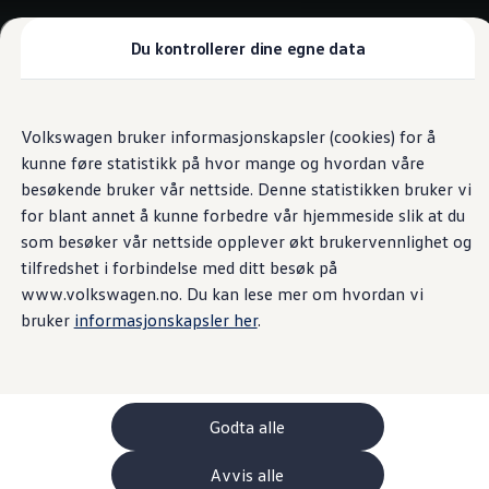
Biler
Nyttekjøretøy
Tilbehør
Du kontrollerer dine egne data
Sammenlign modeller
Konseptbiler
Gå
Gå direkte til
ID. Polo
direkte
hovedinnhold
ID. Buzz GTX Lang Varebil
Volkswagen bruker informasjonskapsler (cookies) for å
til
Kampanjer
kunne føre statistikk på hvor mange og hvordan våre
footer
ID. Polo
ID.3
besøkende bruker vår nettside. Denne statistikken bruker vi
ID.3 Neo
for blant annet å kunne forbedre vår hjemmeside slik at du
ID.4
som besøker vår nettside opplever økt brukervennlighet og
ID.7 Tourer
Våre varebiler
tilfredshet i forbindelse med ditt besøk på
Prislister
www.volkswagen.no. Du kan lese mer om hvordan vi
Kampanjer
bruker
informasjonskapsler her
.
ID. Buzz Cargo
Crafter
Leasing
Bilinnredning
Lastsikring
Billån
Godta alle
Bilforsikring
Varebiler med firehjulstrekk
Avvis alle
Proff leasing