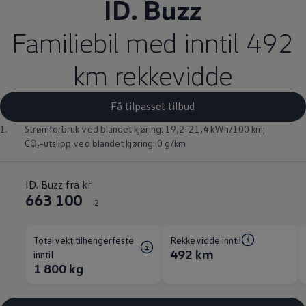
ID. Buzz
Familiebil med inntil 492
km rekkevidde
Få tilpasset tilbud
1.
Strømforbruk ved blandet kjøring: 19,2-21,4 kWh/100 km;
CO₂-utslipp ved blandet kjøring: 0 g/km
ID. Buzz fra kr
663 100
2
Totalvekt tilhengerfeste
Rekkevidde inntil
492 km
inntil
1 800 kg