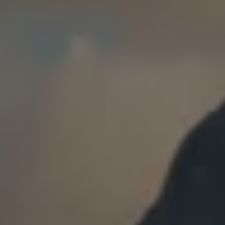
Varsellamper
Digitale tjenester
Connect Shop
Apper og tjenester
App-Connect
Kart og radio
Bilhold
Bilservice
Nybilgaranti
Verkstedtjenester
Veihjelp og bilberging
Service på elbil
Service for eldre modeller
Serviceavtale
Hvorfor velge merkeverksted
Magasin