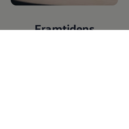
Framtidens
folkevognbuss.
Enorm plass,
firehjulstrekk og inntil
7-seter.
Utforsk
ID. Buzz
!
12 av 12
Alle (12)
Tilbehør (1)
Innvendig design (5)
Sik
12 av 12