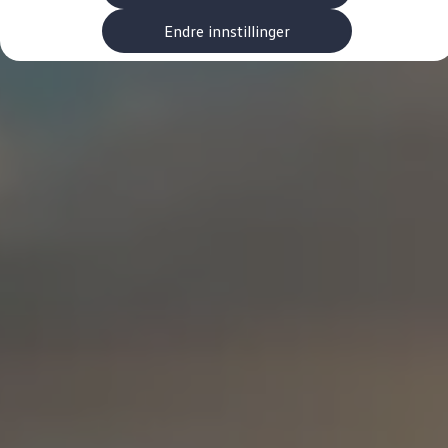
Kundeløfter
Connect Pro
Endre innstillinger
Klimakalkulator
Finansiering
Prislister
Leasing
Billån
Lease eller kjøpe bil
Bilforsikring
Lading
Ladekort fra Volkswagen
Hjemmelading
Hurtiglading
Ruteplanlegger
Elbillader
Rekkevidde-kalkulator
Ladekalkulator
Oppgitt vs. faktisk rekkevidde
Min Volkswagen
myVolkswagen
Biltilbehør
Programvareoppdateringer
Videoveiledninger
Instruksjonsbok
Kundeinformasjon