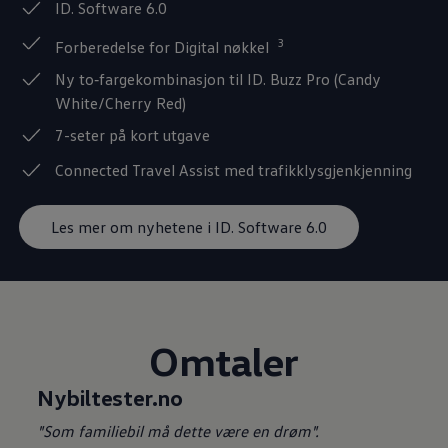
ID. Software 6.0
3
Forberedelse for Digital nøkkel
Ny to‑fargekombinasjon til ID. Buzz Pro (Candy
White/Cherry Red)
7-seter på kort utgave
Connected Travel Assist med trafikklysgjenkjenning
Les mer om nyhetene i ID. Software 6.0
Omtaler
Nybiltester.no
"Som familiebil må dette være en drøm".