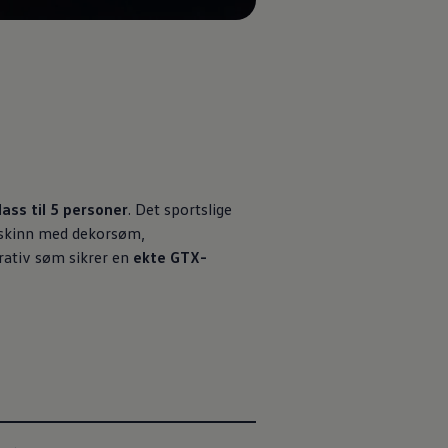
lass til 5 personer
. Det sportslige
stskinn med dekorsøm,
rativ søm sikrer en
ekte GTX-