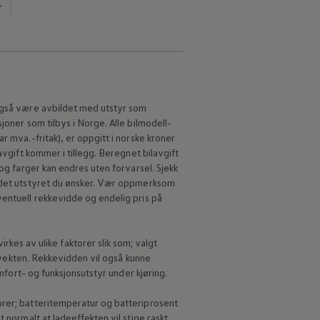
r
 også være avbildet med utstyr som
joner som tilbys i Norge. Alle bilmodell-
r mva.-fritak), er oppgitt i norske kroner
avgift kommer i tillegg. Beregnet bilavgift
 og farger kan endres uten forvarsel. Sjekk
d det utstyret du ønsker. Vær oppmerksom
ventuell rekkevidde og endelig pris på
s av ulike faktorer slik som; valgt
e vekten. Rekkevidden vil også kunne
omfort- og funksjonsutstyr under kjøring.
orer; batteritemperatur og batteriprosent
 normalt at ladeeffekten vil stige raskt