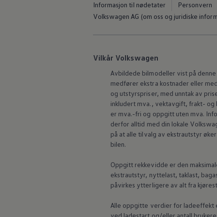
Informasjon til nødetater
Personvern
Volkswagen AG (om oss og juridiske infor
Vilkår Volkswagen
Avbildede bilmodeller vist på denne 
medfører ekstra kostnader eller med l
og utstyrspriser, med unntak av prise
inkludert mva., vektavgift, frakt- og
er mva.-fri og oppgitt uten mva. Info
derfor alltid med din lokale
Volkswag
på at alle tilvalg av ekstrautstyr ø
bilen.
Oppgitt rekkevidde er den maksimal
ekstrautstyr,
nyttelast
, taklast, bag
påvirkes ytterligere av alt fra kjøre
Alle oppgitte verdier for ladeeffek
ved ladestart og/eller antall brukere