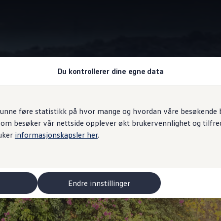
Du kontrollerer dine egne data
Interiør
unne føre statistikk på hvor mange og hvordan våre besøkende br
som besøker vår nettside opplever økt brukervennlighet og tilfre
lighet kommer innenf
uker
informasjonskapsler her
.
Endre innstillinger