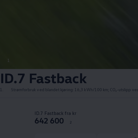
1
ID.7 Fastback
1.
Strømforbruk ved blandet kjøring: 16,3 kWh/100 km; CO₂-utslipp ved
ID.7 Fastback fra kr
642 600
2