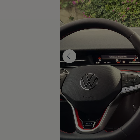
Kundeløfter
Connect Pro
Klimakalkulator
Finansiering
Prislister
Leasing
Billån
Lease eller kjøpe bil
Bilforsikring
Lading
Ladekort fra Volkswagen
Hjemmelading
Hurtiglading
Ruteplanlegger
Elbillader
Rekkevidde-kalkulator
Ladekalkulator
Oppgitt vs. faktisk rekkevidde
Min Volkswagen
myVolkswagen
Biltilbehør
Programvareoppdateringer
Videoveiledninger
Instruksjonsbok
Kundeinformasjon