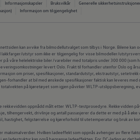
Informasjonskapsler
Bruksvilkår
Generelle sikkerhetsinstruksjone
masjon)
Informasjon om tilgjengelighet
nettsiden kan avvike fra bilmodellutvalget som tilbys i Norge. Bilene kan
akkfarger/utstyr som ikke er tilgjengelig for visse bilmodeller/utstyrsvers
r på våre helelektriske biler/varebiler med totalpris under 300 000 (som ha
 leveringsomkostninger levert Oslo. Frakt til forhandler utenfor Oslo og års
rmasjon om priser, spesifikasjoner, standardutstyr, ekstrautstyr, setetrekk
en‑forhandler
at bil med ønskede spesifikasjoner faktisk kan leveres me
ker totalvekten på kjøretøyet som igjen påvirker WLTP-utslippsberegning, e
e rekkevidden oppnådd målt etter WLTP-testprosedyre. Rekkevidden påvirke
asje, tilhengervekt, drivlinje og antall passasjerer da dette er med på å øk
stil, hastighet, felgstørrelse og kjøreforhold til utetemperatur og bruk av k
t er maksimalverdier. Hvilken ladeeffekt som oppnås avhenger av flere fakt
 i en ladestruktur kan også begrense ladeeffekten. For DC-lading er det helt