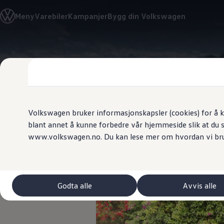
Biler
Meny
Varebiler
Kampanjer
Bygg din Volkswagen
Tilbehør
Sammenlign modeller
Konseptbiler
ID. Polo
Gå
Gå direkte til
ID. Buzz GTX Lang Varebil
direkte
hovedinnhold
Kampanjer
til
ID. Polo
footer
ID.3
ID.3 Neo
ID.4
ID.7 Tourer
Volkswagen bruker informasjonskapsler (cookies) for å k
Våre varebiler
blant annet å kunne forbedre vår hjemmeside slik at du 
Prislister
Ekte sports
www.volkswagen.no. Du kan lese mer om hvordan vi br
Kampanjer
ID. Buzz Cargo
Crafter
Leasing
Bilinnredning
Lastsikring
Godta alle
Avvis alle
Billån
Bilforsikring
Varebiler med firehjulstrekk
Proff leasing