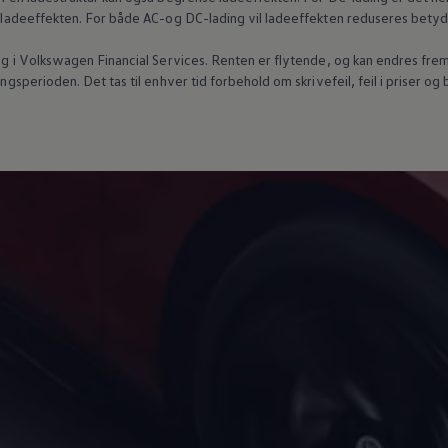
 i ladeeffekten. For både AC-og DC-lading vil ladeeffekten reduseres betyd
g i
Volkswagen
Financial Services. Renten er flytende, og kan endres frem 
ingsperioden. Det tas til enhver tid forbehold om skrivefeil, feil i priser og 