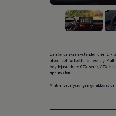
Varsellamper
Digitale tjenester
Connect Shop
Apper og tjenester
App-Connect
Kart og radio
Bilhold
, 1 av 4
, 2 av
Bilservice
Nybilgaranti
Verkstedtjenester
Veihjelp og bilberging
Service på elbil
Den lange akselavstanden gjør ID.7 
Service for eldre modeller
utseendet fortsetter innvendig:
Mult
Serviceavtale
høydejusterbare GTX-seter, GTX-boks
Hvorfor velge merkeverksted
Magasin
opplevelse
.
Ambientebelysningen gir akkurat den