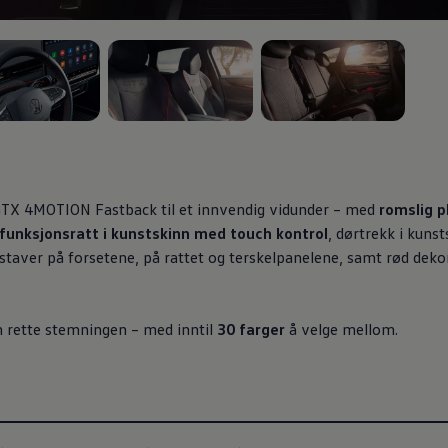
 4
, 3 av 4
, 4 av 4
GTX 4MOTION Fastback til et innvendig vidunder – med
romslig p
ifunksjonsratt i kunstskinn med touch kontrol
, dørtrekk i kun
taver på forsetene, på rattet og terskelpanelene, samt rød deko
 rette stemningen – med inntil
30 farger
å velge mellom.