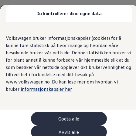
Biler
Tilbehør
Du kontrollerer dine egne data
Sammenlign modeller
Konseptbiler
Gå
Gå direkte til
ID. Polo
direkte
hovedinnhold
ID. Buzz GTX Lang Varebil
Kundeløfter
Volkswagen bruker informasjonskapsler (cookies) for å
til
Kampanjer
kunne føre statistikk på hvor mange og hvordan våre
footer
ID. Polo
ID.3
besøkende bruker vår nettside. Denne statistikken bruker vi
ID.3 Neo
Sulland Bodø AS er ansvarlig for innholdet på denne siden.
for blant annet å kunne forbedre vår hjemmeside slik at du
ID.4
(
Personvernerklæring
)
som besøker vår nettside opplever økt brukervennlighet og
ID.7 Tourer
Våre varebiler
tilfredshet i forbindelse med ditt besøk på
Prislister
www.volkswagen.no. Du kan lese mer om hvordan vi
Kampanjer
bruker
informasjonskapsler her
.
ID. Buzz Cargo
Crafter
Leasing
Bilinnredning
Lastsikring
Billån
Godta alle
Bilforsikring
Varebiler med firehjulstrekk
Avvis alle
Proff leasing