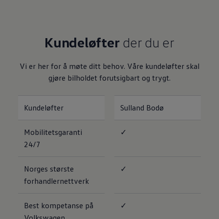
Varsellamper
Digitale tjenester
Connect Shop
Apper og tjenester
Kundeløfter
der du er
App-Connect
Kart og radio
Bilhold
Vi er her for å møte ditt behov. Våre kundeløfter skal
Bilservice
Nybilgaranti
gjøre bilholdet forutsigbart og trygt.
Verkstedtjenester
Veihjelp og bilberging
Service på elbil
Kundeløfter
Sulland Bodø
Service for eldre modeller
Serviceavtale
Hvorfor velge merkeverksted
Mobilitetsgaranti
✓
Magasin
24/7
Norges største
✓
forhandlernettverk
Best kompetanse på
✓
Volkswagen