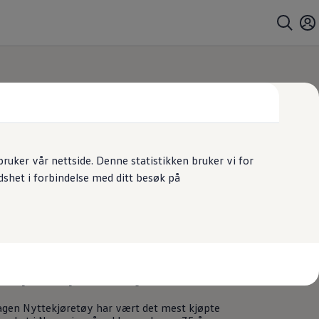
uker vår nettside. Denne statistikken bruker vi for
dshet i forbindelse med ditt besøk på
es
mest
populære
idsplass
på fire hjul
agen
Nyttekjøretøy
har vært det mest kjøpte