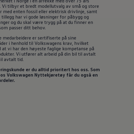
merket i Norge i en årrekke med over 75 års
. Vi tilbyr et bredt modellutvalg av små og store
r med enten fossil eller elektrisk drivlinje, samt
I tillegg har vi gode løsninger for påbygg og
nger og du skal være trygg på at du finner en
om passer ditt behov.
e medarbeidere er sertifiserte på sine
der i henhold til Volkswagens krav, hvilket
il at vi har den høyeste faglige kompetanse på
dukter. Vi utfører alt arbeid på din bil til avtalt
il avtalt tid.
ingskunde er du alltid prioritert hos oss. Som
hos
Volkswagen
Nyttekjøretøy
får du også en
ordeler.