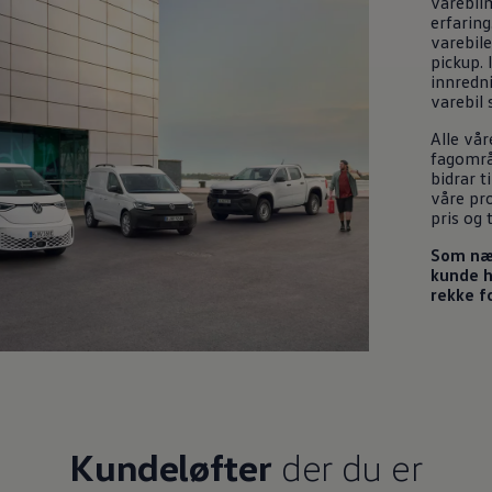
varebil
erfaring
varebile
pickup. 
innredni
varebil
s
Alle vår
fagområ
bidrar t
våre pro
pris og t
Som nær
kunde 
rekke f
Kundeløfter
der du er