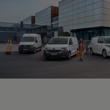
Kundeløfter
Connect Pro
Klimakalkulator
Finansiering
Prislister
Leasing
Billån
Lease eller kjøpe bil
Bilforsikring
Lading
Ladekort fra Volkswagen
Hjemmelading
Hurtiglading
Ruteplanlegger
Elbillader
Rekkevidde-kalkulator
Ladekalkulator
Oppgitt vs. faktisk rekkevidde
Min Volkswagen
myVolkswagen
Biltilbehør
Programvareoppdateringer
Videoveiledninger
Instruksjonsbok
Kundeinformasjon