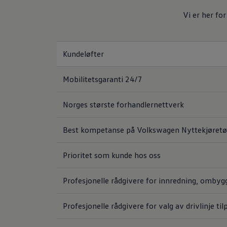
Varsellamper
Digitale tjenester
Vi er her for
Connect Shop
Apper og tjenester
App-Connect
Kart og radio
Kundeløfter
Bilhold
Bilservice
Nybilgaranti
Mobilitetsgaranti 24/7
Verkstedtjenester
Veihjelp og bilberging
Norges største forhandlernettverk
Service på elbil
Service for eldre modeller
Serviceavtale
Best kompetanse på Volkswagen Nyttekjøretø
Hvorfor velge merkeverksted
Magasin
Prioritet som kunde hos oss
Profesjonelle rådgivere for innredning, ombygg
Profesjonelle rådgivere for valg av drivlinje ti