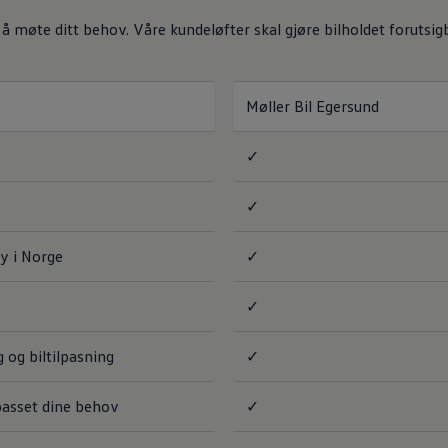
 å møte ditt behov. Våre kundeløfter skal gjøre bilholdet forutsig
Møller Bil Egersund
✓
✓
y i Norge
✓
✓
 og biltilpasning
✓
lpasset dine behov
✓