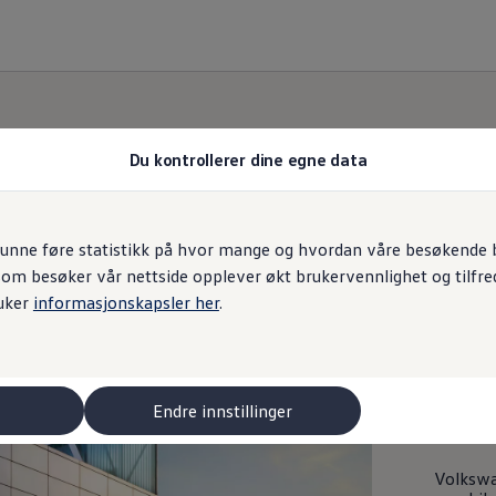
Du kontrollerer dine egne data
unne føre statistikk på hvor mange og hvordan våre besøkende br
rnerklæring
)
som besøker vår nettside opplever økt brukervennlighet og tilfre
uker
informasjonskapsler her
.
Norg
Endre innstillinger
arbe
Volksw