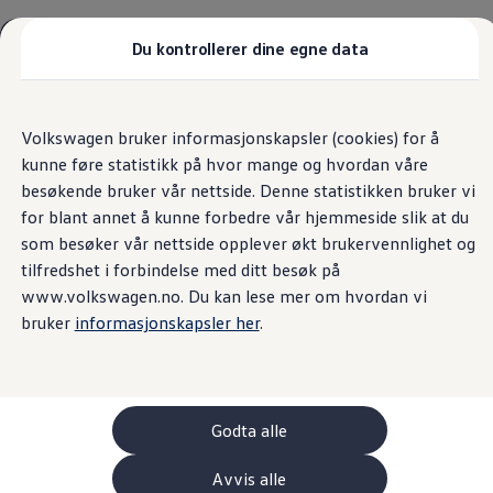
Biler
Tilbehør
Du kontrollerer dine egne data
Sammenlign modeller
Konseptbiler
Gå
Gå direkte til
ID. Polo
direkte
hovedinnhold
ID. Buzz GTX Lang Varebil
Kundeløfter
Volkswagen bruker informasjonskapsler (cookies) for å
til
Kampanjer
kunne føre statistikk på hvor mange og hvordan våre
footer
ID. Polo
ID.3
besøkende bruker vår nettside. Denne statistikken bruker vi
ID.3 Neo
Dahles Auto Halden AS er ansvarlig for innholdet på denne siden.
for blant annet å kunne forbedre vår hjemmeside slik at du
ID.4
(
Personvernerklæring
)
som besøker vår nettside opplever økt brukervennlighet og
ID.7 Tourer
Våre varebiler
tilfredshet i forbindelse med ditt besøk på
Prislister
www.volkswagen.no. Du kan lese mer om hvordan vi
Kampanjer
bruker
informasjonskapsler her
.
ID. Buzz Cargo
Crafter
Leasing
Bilinnredning
Lastsikring
Billån
Godta alle
Bilforsikring
Varebiler med firehjulstrekk
Avvis alle
Proff leasing