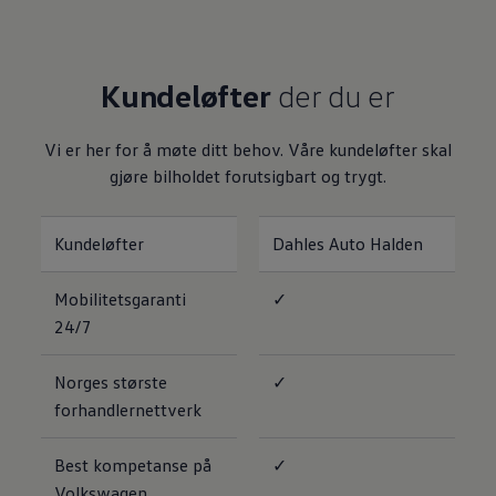
Varsellamper
Digitale tjenester
Connect Shop
Apper og tjenester
Kundeløfter
der du er
App-Connect
Kart og radio
Bilhold
Vi er her for å møte ditt behov. Våre kundeløfter skal
Bilservice
Nybilgaranti
gjøre bilholdet forutsigbart og trygt.
Verkstedtjenester
Veihjelp og bilberging
Service på elbil
Kundeløfter
Dahles Auto Halden
Service for eldre modeller
Serviceavtale
Hvorfor velge merkeverksted
Mobilitetsgaranti
✓
Magasin
24/7
Norges største
✓
forhandlernettverk
Best kompetanse på
✓
Volkswagen